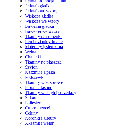
Letnia promocja tkanin
Jedwab gładki
Jedwab we wzory
Wiskoza gładka
Wiskoza we wzory
Bawełna gładka
Bawełna we wzory
Tkaniny na sukienki
Len i dzianiny lniane
Materiały jesień zima
Wełna
Chanelki
Tkaniny na płaszcze
Szyfon
Kaszmir i alpaka
Podszewki
Tkaniny wieczorowe
Pióra na taśmie
Tkaniny w ciągłej sprzedaży
Żakard
Poliester
Cupro i tencel
Cekiny
Koronki i gipiury
Aksamit i welur