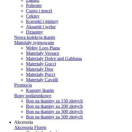
Żakard
Poliester
Cupro i tencel
Cekiny
Koronki i gipiury
Aksamit i welur
Dzianiny
Nowa kolekcja tkanin
Materiały sygnowane
Wełny Loro Piana
Materiały Versace
Materiały Dolce and Gabbana
Materiały Gucci
Materiały Dior
Materiały Pucci
Materiały Cavalli
Promocja
Kupony tkanin
Bony podarunkowe
Bon na tkaniny za 150 złotych
Bon na tkaniny za 200 złotych
Bon na tkaniny za 300 złotych
Bon na tkaniny za 500 złotych
Akcesoria
Akcesoria Floren