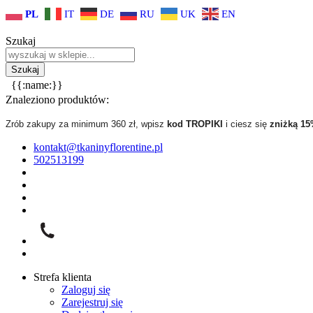
PL
IT
DE
RU
UK
EN
Szukaj
{{:name:}}
Znaleziono produktów:
Zrób zakupy za minimum 360 zł, wpisz
kod TROPIKI
i ciesz się
zniżką 1
kontakt@tkaninyflorentine.pl
502513199
Strefa klienta
Zaloguj się
Zarejestruj się