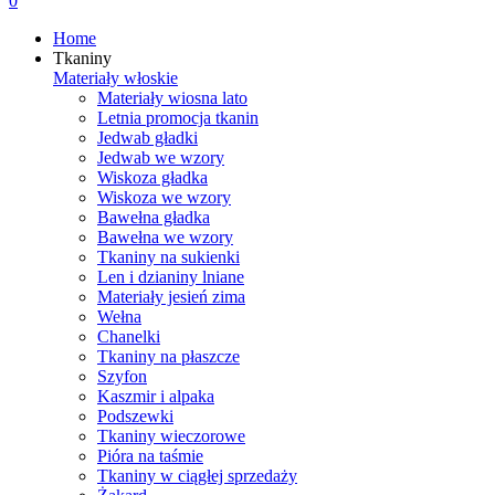
0
Home
Tkaniny
Materiały włoskie
Materiały wiosna lato
Letnia promocja tkanin
Jedwab gładki
Jedwab we wzory
Wiskoza gładka
Wiskoza we wzory
Bawełna gładka
Bawełna we wzory
Tkaniny na sukienki
Len i dzianiny lniane
Materiały jesień zima
Wełna
Chanelki
Tkaniny na płaszcze
Szyfon
Kaszmir i alpaka
Podszewki
Tkaniny wieczorowe
Pióra na taśmie
Tkaniny w ciągłej sprzedaży