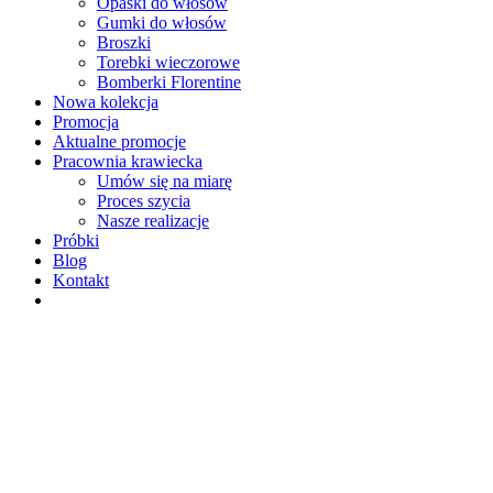
Opaski do włosów
Gumki do włosów
Broszki
Torebki wieczorowe
Bomberki Florentine
Nowa kolekcja
Promocja
Aktualne promocje
Pracownia krawiecka
Umów się na miarę
Proces szycia
Nasze realizacje
Próbki
Blog
Kontakt