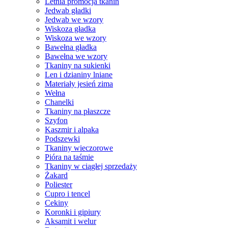
Letnia promocja tkanin
Jedwab gładki
Jedwab we wzory
Wiskoza gładka
Wiskoza we wzory
Bawełna gładka
Bawełna we wzory
Tkaniny na sukienki
Len i dzianiny lniane
Materiały jesień zima
Wełna
Chanelki
Tkaniny na płaszcze
Szyfon
Kaszmir i alpaka
Podszewki
Tkaniny wieczorowe
Pióra na taśmie
Tkaniny w ciągłej sprzedaży
Żakard
Poliester
Cupro i tencel
Cekiny
Koronki i gipiury
Aksamit i welur