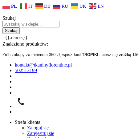
PL
IT
DE
RU
UK
EN
Szukaj
{{:name:}}
Znaleziono produktów:
Zrób zakupy za minimum 360 zł, wpisz
kod TROPIKI
i ciesz się
zniżką 1
kontakt@tkaninyflorentine.pl
502513199
Strefa klienta
Zaloguj się
Zarejestruj się