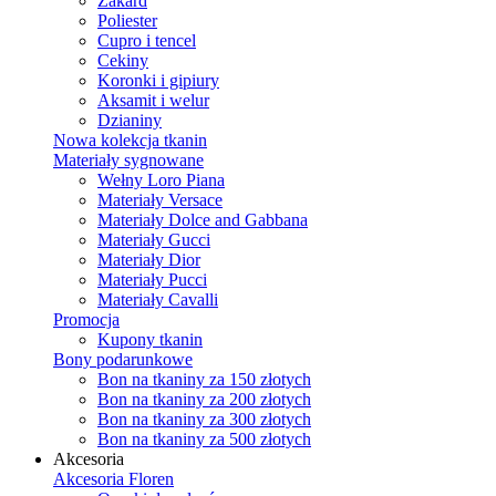
Żakard
Poliester
Cupro i tencel
Cekiny
Koronki i gipiury
Aksamit i welur
Dzianiny
Nowa kolekcja tkanin
Materiały sygnowane
Wełny Loro Piana
Materiały Versace
Materiały Dolce and Gabbana
Materiały Gucci
Materiały Dior
Materiały Pucci
Materiały Cavalli
Promocja
Kupony tkanin
Bony podarunkowe
Bon na tkaniny za 150 złotych
Bon na tkaniny za 200 złotych
Bon na tkaniny za 300 złotych
Bon na tkaniny za 500 złotych
Akcesoria
Akcesoria Floren