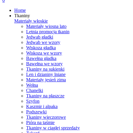
0
Home
Tkaniny
Materiały włoskie
Materiały wiosna lato
Letnia promocja tkanin
Jedwab gładki
Jedwab we wzory
Wiskoza gładka
Wiskoza we wzory
Bawełna gładka
Bawełna we wzory
Tkaniny na sukienki
Len i dzianiny lniane
Materiały jesień zima
Wełna
Chanelki
Tkaniny na płaszcze
Szyfon
Kaszmir i alpaka
Podszewki
Tkaniny wieczorowe
Pióra na taśmie
Tkaniny w ciągłej sprzedaży