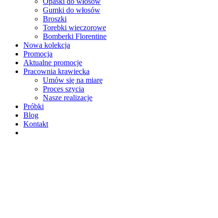
Opaski do włosów
Gumki do włosów
Broszki
Torebki wieczorowe
Bomberki Florentine
Nowa kolekcja
Promocja
Aktualne promocje
Pracownia krawiecka
Umów się na miarę
Proces szycia
Nasze realizacje
Próbki
Blog
Kontakt