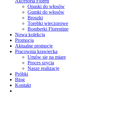
Akcesoria Floren
Opaski do włosów
Gumki do włosów
Broszki
Torebki wieczorowe
Bomberki Florentine
Nowa kolekcja
Promocja
Aktualne promocje
Pracownia krawiecka
Umów się na miarę
Proces szycia
Nasze realizacje
Próbki
Blog
Kontakt