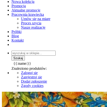
Nowa kolekcja
Promocja
Aktualne promocje
Pracownia krawiecka
Umów się na miarę
Proces szycia
Nasze realizacje
Próbki
Blog
Kontakt
{{:name:}}
Znaleziono produktów:
Zaloguj się
Zarejestruj się
Dodaj zgłoszenie
Zgody cookies