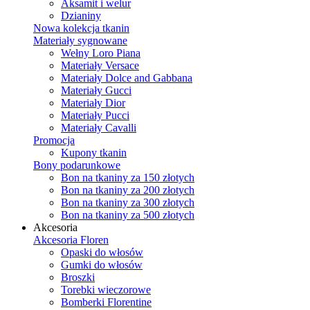
Aksamit i welur
Dzianiny
Nowa kolekcja tkanin
Materiały sygnowane
Wełny Loro Piana
Materiały Versace
Materiały Dolce and Gabbana
Materiały Gucci
Materiały Dior
Materiały Pucci
Materiały Cavalli
Promocja
Kupony tkanin
Bony podarunkowe
Bon na tkaniny za 150 złotych
Bon na tkaniny za 200 złotych
Bon na tkaniny za 300 złotych
Bon na tkaniny za 500 złotych
Akcesoria
Akcesoria Floren
Opaski do włosów
Gumki do włosów
Broszki
Torebki wieczorowe
Bomberki Florentine