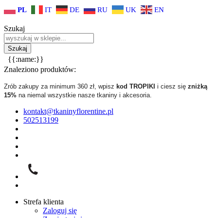
PL
IT
DE
RU
UK
EN
Szukaj
{{:name:}}
Znaleziono produktów:
Zrób zakupy za minimum 360 zł, wpisz
kod TROPIKI
i ciesz się
zniżką
15%
na niemal wszystkie nasze tkaniny i akcesoria.
kontakt@tkaninyflorentine.pl
502513199
Strefa klienta
Zaloguj się