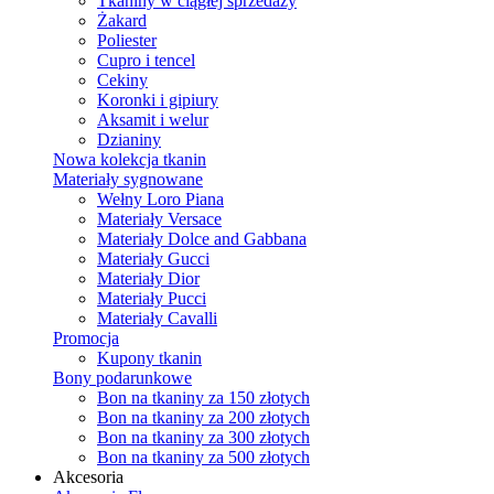
Tkaniny w ciągłej sprzedaży
Żakard
Poliester
Cupro i tencel
Cekiny
Koronki i gipiury
Aksamit i welur
Dzianiny
Nowa kolekcja tkanin
Materiały sygnowane
Wełny Loro Piana
Materiały Versace
Materiały Dolce and Gabbana
Materiały Gucci
Materiały Dior
Materiały Pucci
Materiały Cavalli
Promocja
Kupony tkanin
Bony podarunkowe
Bon na tkaniny za 150 złotych
Bon na tkaniny za 200 złotych
Bon na tkaniny za 300 złotych
Bon na tkaniny za 500 złotych
Akcesoria