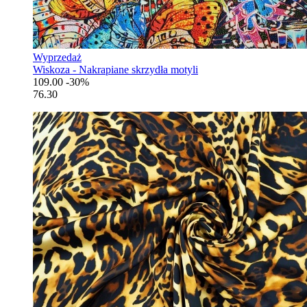
Wyprzedaż
Wiskoza - Nakrapiane skrzydła motyli
109.00
-30%
76.30