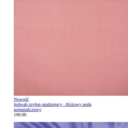
Nowość
Jedwab szyfon opalizujący - Różowy perła
pomarańczowy
199.00