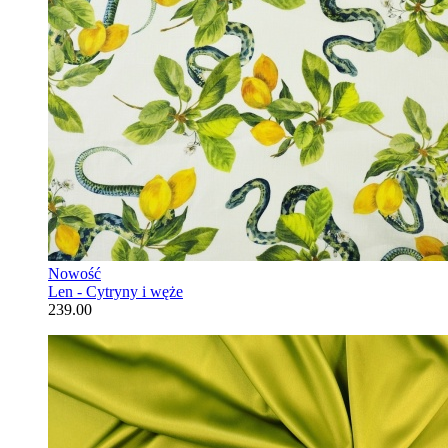
Nowość
Len - Cytryny i węże
239.00