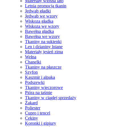
Materiały wiosna lato
Letnia promocja tkanin
Jedwab gładki
Jedwab we wzory
Wiskoza gładka
Wiskoza we wzory
Bawełna gładka
Bawełna we wzory
Tkaniny na sukienki
Len i dzianiny lniane
Materiały jesień zima
Wełna
Chanelki
Tkaniny na płaszcze
Szyfon
Kaszmir i alpaka
Podszewki
Tkaniny wieczorowe
Pióra na taśmie
Tkaniny w ciągłej sprzedaży
Żakard
Poliester
Cupro i tencel
Cekiny
Koronki i gipiury