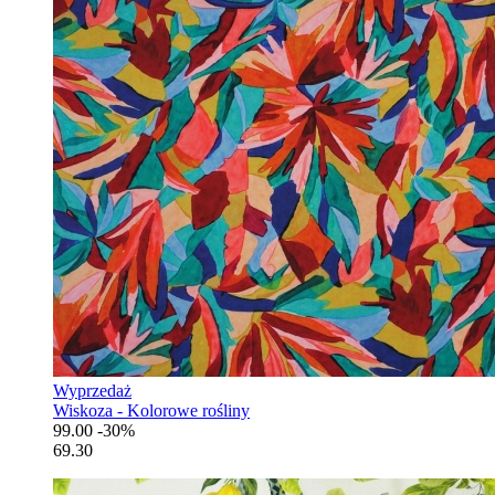
Wyprzedaż
Wiskoza - Kolorowe rośliny
99.00
-30%
69.30