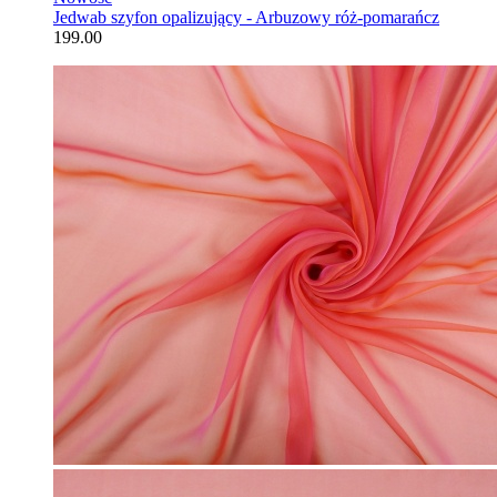
Jedwab szyfon opalizujący - Arbuzowy róż-pomarańcz
199.00