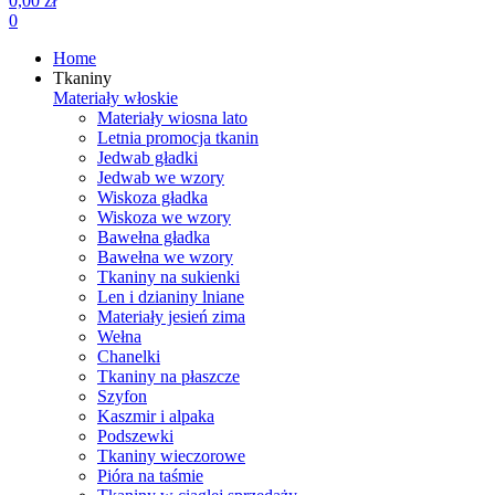
0,00 zł
0
Home
Tkaniny
Materiały włoskie
Materiały wiosna lato
Letnia promocja tkanin
Jedwab gładki
Jedwab we wzory
Wiskoza gładka
Wiskoza we wzory
Bawełna gładka
Bawełna we wzory
Tkaniny na sukienki
Len i dzianiny lniane
Materiały jesień zima
Wełna
Chanelki
Tkaniny na płaszcze
Szyfon
Kaszmir i alpaka
Podszewki
Tkaniny wieczorowe
Pióra na taśmie