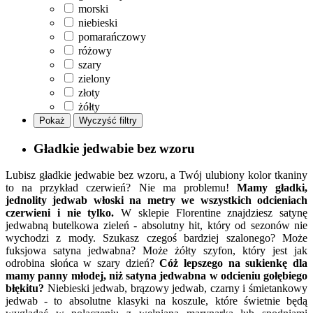
morski
niebieski
pomarańczowy
różowy
szary
zielony
złoty
żółty
Pokaż
Wyczyść filtry
Gładkie jedwabie bez wzoru
Lubisz gładkie jedwabie bez wzoru, a Twój ulubiony kolor tkaniny
to na przykład czerwień? Nie ma problemu!
Mamy gładki,
jednolity jedwab włoski na metry we wszystkich odcieniach
czerwieni i nie tylko.
W sklepie Florentine znajdziesz satynę
jedwabną butelkowa zieleń - absolutny hit, który od sezonów nie
wychodzi z mody. Szukasz czegoś bardziej szalonego? Może
fuksjowa satyna jedwabna? Może żółty szyfon, który jest jak
odrobina słońca w szary dzień?
Cóż lepszego na sukienkę dla
mamy panny młodej, niż satyna jedwabna w odcieniu gołębiego
błękitu?
Niebieski jedwab, brązowy jedwab, czarny i śmietankowy
jedwab - to absolutne klasyki na koszule, które świetnie będą