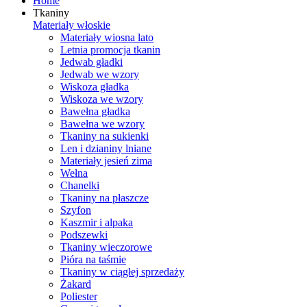
Home
Tkaniny
Materiały włoskie
Materiały wiosna lato
Letnia promocja tkanin
Jedwab gładki
Jedwab we wzory
Wiskoza gładka
Wiskoza we wzory
Bawełna gładka
Bawełna we wzory
Tkaniny na sukienki
Len i dzianiny lniane
Materiały jesień zima
Wełna
Chanelki
Tkaniny na płaszcze
Szyfon
Kaszmir i alpaka
Podszewki
Tkaniny wieczorowe
Pióra na taśmie
Tkaniny w ciągłej sprzedaży
Żakard
Poliester