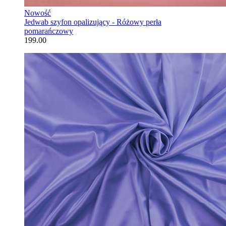
Nowość
Jedwab szyfon opalizujący - Różowy perła
pomarańczowy
199.00