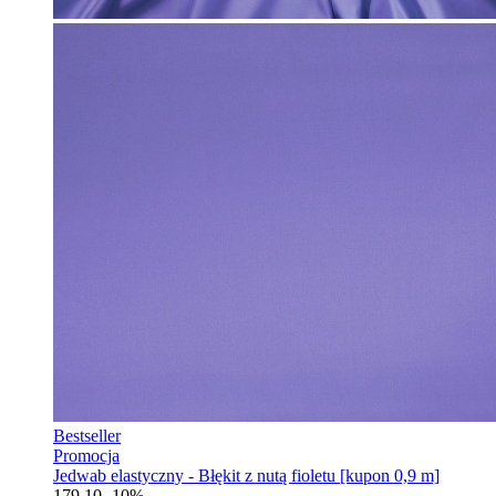
Bestseller
Promocja
Jedwab elastyczny - Błękit z nutą fioletu [kupon 0,9 m]
179.10
-10%