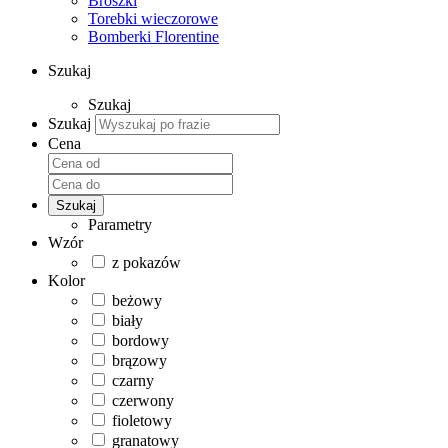
Broszki
Torebki wieczorowe
Bomberki Florentine
Szukaj
Szukaj
Szukaj
Cena
Szukaj
Parametry
Wzór
z pokazów
Kolor
beżowy
biały
bordowy
brązowy
czarny
czerwony
fioletowy
granatowy