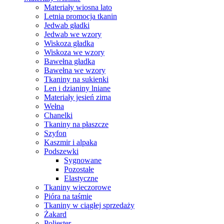
Materiały wiosna lato
Letnia promocja tkanin
Jedwab gładki
Jedwab we wzory
Wiskoza gładka
Wiskoza we wzory
Bawełna gładka
Bawełna we wzory
Tkaniny na sukienki
Len i dzianiny lniane
Materiały jesień zima
Wełna
Chanelki
Tkaniny na płaszcze
Szyfon
Kaszmir i alpaka
Podszewki
Sygnowane
Pozostałe
Elastyczne
Tkaniny wieczorowe
Pióra na taśmie
Tkaniny w ciągłej sprzedaży
Żakard
Poliester