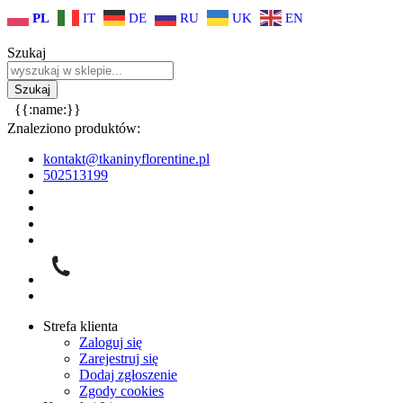
PL
IT
DE
RU
UK
EN
Szukaj
{{:name:}}
Znaleziono produktów:
kontakt@tkaninyflorentine.pl
502513199
Strefa klienta
Zaloguj się
Zarejestruj się
Dodaj zgłoszenie
Zgody cookies