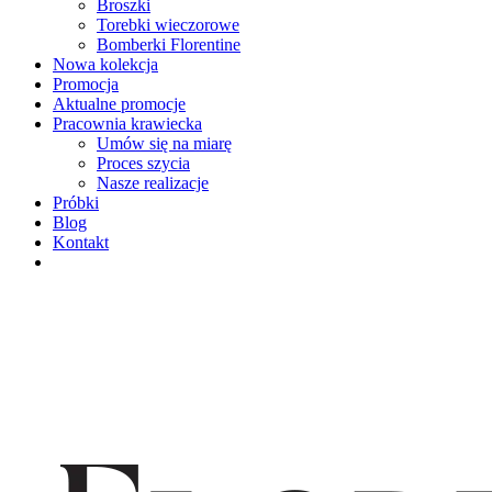
Broszki
Torebki wieczorowe
Bomberki Florentine
Nowa kolekcja
Promocja
Aktualne promocje
Pracownia krawiecka
Umów się na miarę
Proces szycia
Nasze realizacje
Próbki
Blog
Kontakt