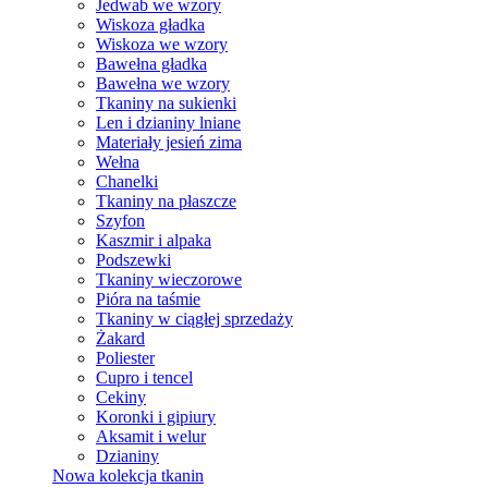
Jedwab we wzory
Wiskoza gładka
Wiskoza we wzory
Bawełna gładka
Bawełna we wzory
Tkaniny na sukienki
Len i dzianiny lniane
Materiały jesień zima
Wełna
Chanelki
Tkaniny na płaszcze
Szyfon
Kaszmir i alpaka
Podszewki
Tkaniny wieczorowe
Pióra na taśmie
Tkaniny w ciągłej sprzedaży
Żakard
Poliester
Cupro i tencel
Cekiny
Koronki i gipiury
Aksamit i welur
Dzianiny
Nowa kolekcja tkanin