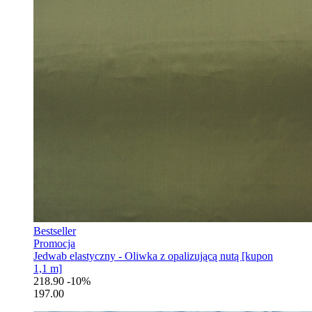
Bestseller
Promocja
Jedwab elastyczny - Oliwka z opalizującą nutą [kupon
1,1 m]
218.90
-10%
197.00