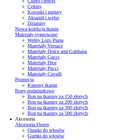
Cupro i tencel
Cekiny
Koronki i gipiury
Aksamit i welur
Dzianiny
Nowa kolekcja tkanin
Materiały sygnowane
Wełny Loro Piana
Materiały Versace
Materiały Dolce and Gabbana
Materiały Gucci
Materiały Dior
Materiały Pucci
Materiały Cavalli
Promocja
Kupony tkanin
Bony podarunkowe
Bon na tkaniny za 150 złotych
Bon na tkaniny za 200 złotych
Bon na tkaniny za 300 złotych
Bon na tkaniny za 500 złotych
Akcesoria
Akcesoria Floren
Opaski do włosów
Gumki do włosów