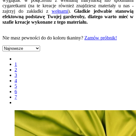
wyglądać w połączeniu z wełnianą marynarką lub spodniami
cygaretkami (na te kreacje również znajdziesz materiały u nas -
zajrzyj do zakładki z
wełnami
).
Gładkie jedwabie stanowią
efektowną podstawę Twojej garderoby, dlatego warto mieć w
szafie kreacje wykonane z tego materiału.
Nie masz pewności do do koloru tkaniny?
Zamów próbnik!
1
2
3
4
5
6
7