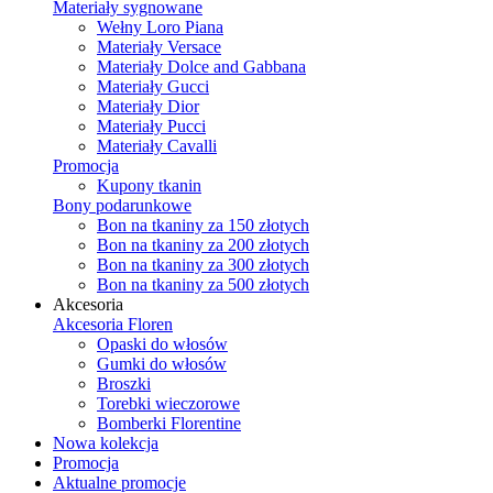
Materiały sygnowane
Wełny Loro Piana
Materiały Versace
Materiały Dolce and Gabbana
Materiały Gucci
Materiały Dior
Materiały Pucci
Materiały Cavalli
Promocja
Kupony tkanin
Bony podarunkowe
Bon na tkaniny za 150 złotych
Bon na tkaniny za 200 złotych
Bon na tkaniny za 300 złotych
Bon na tkaniny za 500 złotych
Akcesoria
Akcesoria Floren
Opaski do włosów
Gumki do włosów
Broszki
Torebki wieczorowe
Bomberki Florentine
Nowa kolekcja
Promocja
Aktualne promocje