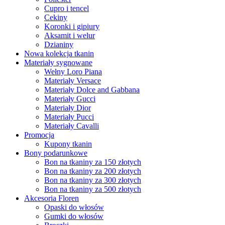
Cupro i tencel
Cekiny
Koronki i gipiury
Aksamit i welur
Dzianiny
Nowa kolekcja tkanin
Materiały sygnowane
Wełny Loro Piana
Materiały Versace
Materiały Dolce and Gabbana
Materiały Gucci
Materiały Dior
Materiały Pucci
Materiały Cavalli
Promocja
Kupony tkanin
Bony podarunkowe
Bon na tkaniny za 150 złotych
Bon na tkaniny za 200 złotych
Bon na tkaniny za 300 złotych
Bon na tkaniny za 500 złotych
Akcesoria Floren
Opaski do włosów
Gumki do włosów