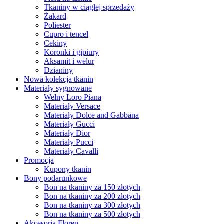
Tkaniny w ciągłej sprzedaży
Żakard
Poliester
Cupro i tencel
Cekiny
Koronki i gipiury
Aksamit i welur
Dzianiny
Nowa kolekcja tkanin
Materiały sygnowane
Wełny Loro Piana
Materiały Versace
Materiały Dolce and Gabbana
Materiały Gucci
Materiały Dior
Materiały Pucci
Materiały Cavalli
Promocja
Kupony tkanin
Bony podarunkowe
Bon na tkaniny za 150 złotych
Bon na tkaniny za 200 złotych
Bon na tkaniny za 300 złotych
Bon na tkaniny za 500 złotych
Akcesoria Floren