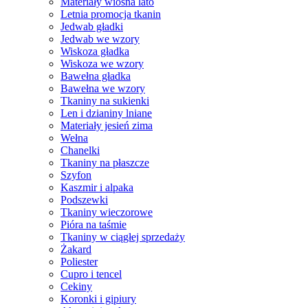
Materiały wiosna lato
Letnia promocja tkanin
Jedwab gładki
Jedwab we wzory
Wiskoza gładka
Wiskoza we wzory
Bawełna gładka
Bawełna we wzory
Tkaniny na sukienki
Len i dzianiny lniane
Materiały jesień zima
Wełna
Chanelki
Tkaniny na płaszcze
Szyfon
Kaszmir i alpaka
Podszewki
Tkaniny wieczorowe
Pióra na taśmie
Tkaniny w ciągłej sprzedaży
Żakard
Poliester
Cupro i tencel
Cekiny
Koronki i gipiury