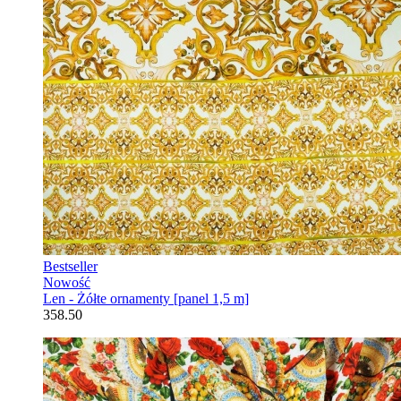
Bestseller
Nowość
Len - Żółte ornamenty [panel 1,5 m]
358.50