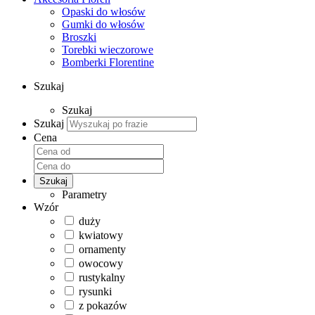
Opaski do włosów
Gumki do włosów
Broszki
Torebki wieczorowe
Bomberki Florentine
Szukaj
Szukaj
Szukaj
Cena
Szukaj
Parametry
Wzór
duży
kwiatowy
ornamenty
owocowy
rustykalny
rysunki
z pokazów