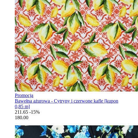
Promocja
Bawełna ażurowa - Cytryny i czerwone kafle [kupon
0,85 m]
211.65
-15%
180.00