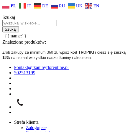
PL
IT
DE
RU
UK
EN
Szukaj
{{:name:}}
Znaleziono produktów:
Zrób zakupy za minimum 360 zł, wpisz
kod TROPIKI
i ciesz się
zniżką
15%
na niemal wszystkie nasze tkaniny i akcesoria.
kontakt@tkaninyflorentine.pl
502513199
Strefa klienta
Zaloguj się