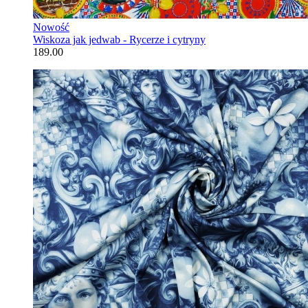
Nowość
Wiskoza jak jedwab - Rycerze i cytryny
189.00