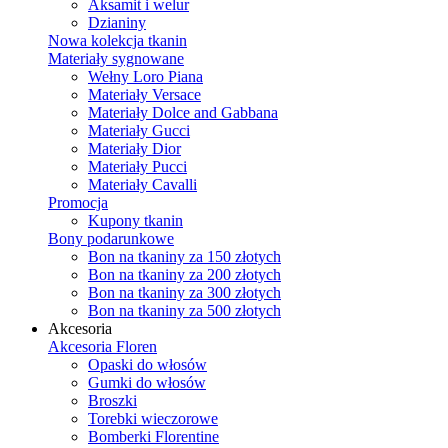
Aksamit i welur
Dzianiny
Nowa kolekcja tkanin
Materiały sygnowane
Wełny Loro Piana
Materiały Versace
Materiały Dolce and Gabbana
Materiały Gucci
Materiały Dior
Materiały Pucci
Materiały Cavalli
Promocja
Kupony tkanin
Bony podarunkowe
Bon na tkaniny za 150 złotych
Bon na tkaniny za 200 złotych
Bon na tkaniny za 300 złotych
Bon na tkaniny za 500 złotych
Akcesoria
Akcesoria Floren
Opaski do włosów
Gumki do włosów
Broszki
Torebki wieczorowe
Bomberki Florentine