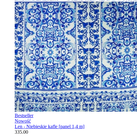
Bestseller
Nowość
Len - Niebieskie kafle [panel 1,4 m]
335.00