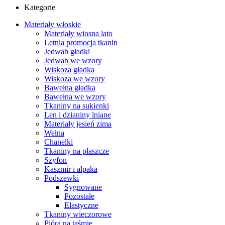
Kategorie
Materiały włoskie
Materiały wiosna lato
Letnia promocja tkanin
Jedwab gładki
Jedwab we wzory
Wiskoza gładka
Wiskoza we wzory
Bawełna gładka
Bawełna we wzory
Tkaniny na sukienki
Len i dzianiny lniane
Materiały jesień zima
Wełna
Chanelki
Tkaniny na płaszcze
Szyfon
Kaszmir i alpaka
Podszewki
Sygnowane
Pozostałe
Elastyczne
Tkaniny wieczorowe
Pióra na taśmie