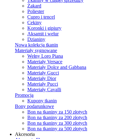
Tkaniny w ciągłej sprzedaży
Żakard
Poliester
Cupro i tencel
Cekiny
Koronki i gipiury
Aksamit i welur
Dzianiny
Nowa kolekcja tkanin
Materiały sygnowane
Wełny Loro Piana
Materiały Versace
Materiały Dolce and Gabbana
Materiały Gucci
Materiały Dior
Materiały Pucci
Materiały Cavalli
Promocja
Kupony tkanin
Bony podarunkowe
Bon na tkaniny za 150 złotych
Bon na tkaniny za 200 złotych
Bon na tkaniny za 300 złotych
Bon na tkaniny za 500 złotych
Akcesoria