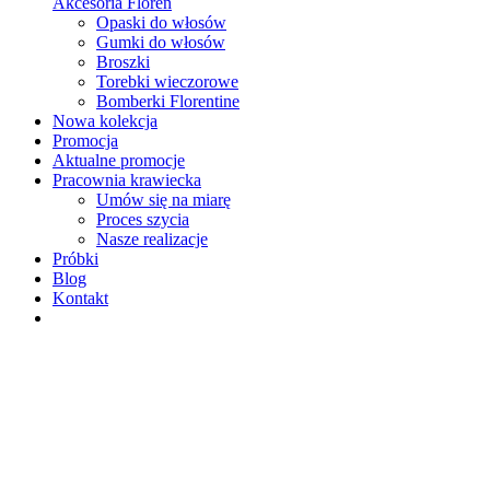
Akcesoria Floren
Opaski do włosów
Gumki do włosów
Broszki
Torebki wieczorowe
Bomberki Florentine
Nowa kolekcja
Promocja
Aktualne promocje
Pracownia krawiecka
Umów się na miarę
Proces szycia
Nasze realizacje
Próbki
Blog
Kontakt