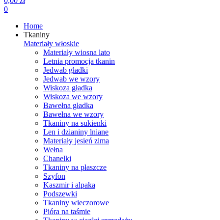
0,00 zł
0
Home
Tkaniny
Materiały włoskie
Materiały wiosna lato
Letnia promocja tkanin
Jedwab gładki
Jedwab we wzory
Wiskoza gładka
Wiskoza we wzory
Bawełna gładka
Bawełna we wzory
Tkaniny na sukienki
Len i dzianiny lniane
Materiały jesień zima
Wełna
Chanelki
Tkaniny na płaszcze
Szyfon
Kaszmir i alpaka
Podszewki
Tkaniny wieczorowe
Pióra na taśmie