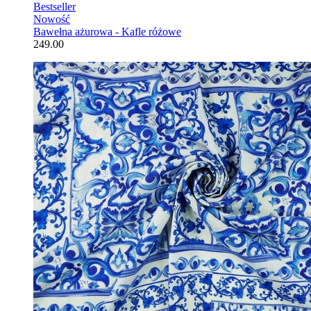
Bestseller
Nowość
Bawełna ażurowa - Kafle różowe
249.00