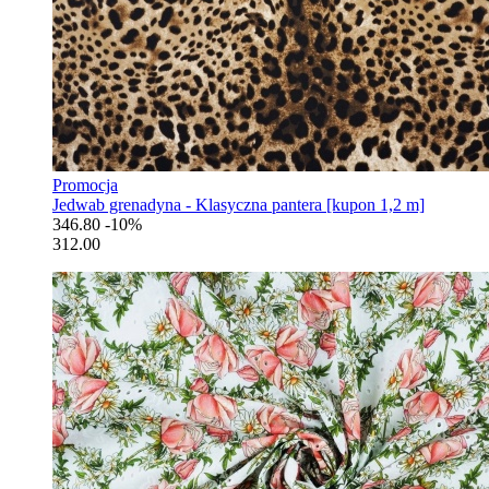
Promocja
Jedwab grenadyna - Klasyczna pantera [kupon 1,2 m]
346.80
-10%
312.00