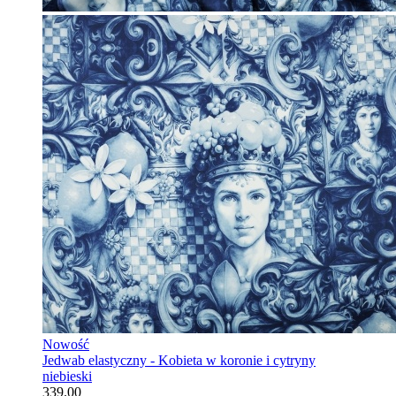
Nowość
Jedwab elastyczny - Kobieta w koronie i cytryny
niebieski
339.00