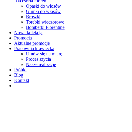
Akcesoria Floren
Opaski do włosów
Gumki do włosów
Broszki
Torebki wieczorowe
Bomberki Florentine
Nowa kolekcja
Promocja
Aktualne promocje
Pracownia krawiecka
Umów się na miarę
Proces szycia
Nasze realizacje
Próbki
Blog
Kontakt