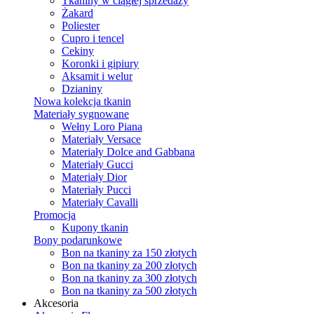
Tkaniny w ciągłej sprzedaży
Żakard
Poliester
Cupro i tencel
Cekiny
Koronki i gipiury
Aksamit i welur
Dzianiny
Nowa kolekcja tkanin
Materiały sygnowane
Wełny Loro Piana
Materiały Versace
Materiały Dolce and Gabbana
Materiały Gucci
Materiały Dior
Materiały Pucci
Materiały Cavalli
Promocja
Kupony tkanin
Bony podarunkowe
Bon na tkaniny za 150 złotych
Bon na tkaniny za 200 złotych
Bon na tkaniny za 300 złotych
Bon na tkaniny za 500 złotych
Akcesoria