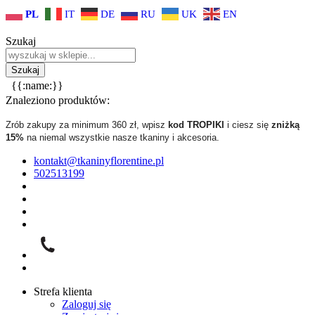
PL
IT
DE
RU
UK
EN
Szukaj
{{:name:}}
Znaleziono produktów:
Zrób zakupy za minimum 360 zł, wpisz
kod TROPIKI
i ciesz się
zniżką
15%
na niemal wszystkie nasze tkaniny i akcesoria.
kontakt@tkaninyflorentine.pl
502513199
Strefa klienta
Zaloguj się