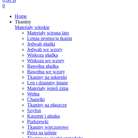
0,00 zł
0
Home
Tkaniny
Materiały włoskie
Materiały wiosna lato
Letnia promocja tkanin
Jedwab gładki
Jedwab we wzory
Wiskoza gładka
Wiskoza we wzory
Bawełna gładka
Bawełna we wzory
Tkaniny na sukienki
Len i dzianiny lniane
Materiały jesień zima
Wełna
Chanelki
Tkaniny na płaszcze
Szyfon
Kaszmir i alpaka
Podszewki
Tkaniny wieczorowe
Pióra na taśmie