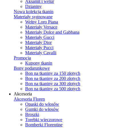
Aksamit i welur
Dzianiny
Nowa kolekcja tkanin
Materiały sygnowane
Wełny Loro Piana
Materiały Versace
Materiały Dolce and Gabbana
Materiały Gucci
Materiały Dior
Materiały Pucci
Materiały Cavalli
Promocja
Kupony tkanin
Bony podarunkowe
Bon na tkaniny za 150 złotych
Bon na tkaniny za 200 złotych
Bon na tkaniny za 300 złotych
Bon na tkaniny za 500 złotych
Akcesoria
Akcesoria Floren
Opaski do włosów
Gumki do włosów
Broszki
Torebki wieczorowe
Bomberki Florentine