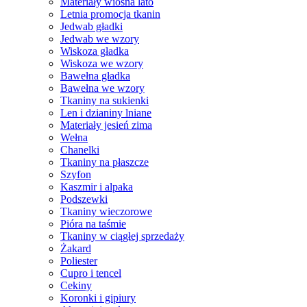
Materiały wiosna lato
Letnia promocja tkanin
Jedwab gładki
Jedwab we wzory
Wiskoza gładka
Wiskoza we wzory
Bawełna gładka
Bawełna we wzory
Tkaniny na sukienki
Len i dzianiny lniane
Materiały jesień zima
Wełna
Chanelki
Tkaniny na płaszcze
Szyfon
Kaszmir i alpaka
Podszewki
Tkaniny wieczorowe
Pióra na taśmie
Tkaniny w ciągłej sprzedaży
Żakard
Poliester
Cupro i tencel
Cekiny
Koronki i gipiury