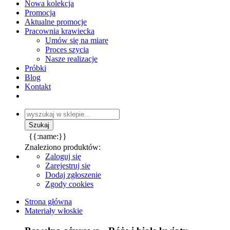
Nowa kolekcja
Promocja
Aktualne promocje
Pracownia krawiecka
Umów się na miarę
Proces szycia
Nasze realizacje
Próbki
Blog
Kontakt
{{:name:}}
Znaleziono produktów:
Zaloguj się
Zarejestruj się
Dodaj zgłoszenie
Zgody cookies
Strona główna
Materiały włoskie