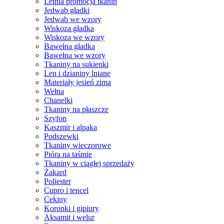
Letnia promocja tkanin
Jedwab gładki
Jedwab we wzory
Wiskoza gładka
Wiskoza we wzory
Bawełna gładka
Bawełna we wzory
Tkaniny na sukienki
Len i dzianiny lniane
Materiały jesień zima
Wełna
Chanelki
Tkaniny na płaszcze
Szyfon
Kaszmir i alpaka
Podszewki
Tkaniny wieczorowe
Pióra na taśmie
Tkaniny w ciągłej sprzedaży
Żakard
Poliester
Cupro i tencel
Cekiny
Koronki i gipiury
Aksamit i welur