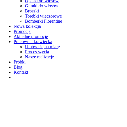
Opaski do włosów
Gumki do włosów
Broszki
Torebki wieczorowe
Bomberki Florentine
Nowa kolekcja
Promocja
Aktualne promocje
Pracownia krawiecka
Umów się na miarę
Proces szycia
Nasze realizacje
Próbki
Blog
Kontakt