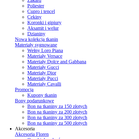
Żakard
Poliester
Cupro i tencel
Cekiny
Koronki i gipiury
Aksamit i welur
Dzianiny
Nowa kolekcja tkanin
Materiały sygnowane
Wełny Loro Piana
Materiały Versace
Materiały Dolce and Gabbana
Materiały Gucci
Materiały Dior
Materiały Pucci
Materiały Cavalli
Promocja
Kupony tkanin
Bony podarunkowe
Bon na tkaniny za 150 złotych
Bon na tkaniny za 200 złotych
Bon na tkaniny za 300 złotych
Bon na tkaniny za 500 złotych
Akcesoria
Akcesoria Floren