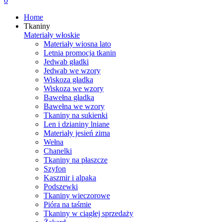
0
Home
Tkaniny
Materiały włoskie
Materiały wiosna lato
Letnia promocja tkanin
Jedwab gładki
Jedwab we wzory
Wiskoza gładka
Wiskoza we wzory
Bawełna gładka
Bawełna we wzory
Tkaniny na sukienki
Len i dzianiny lniane
Materiały jesień zima
Wełna
Chanelki
Tkaniny na płaszcze
Szyfon
Kaszmir i alpaka
Podszewki
Tkaniny wieczorowe
Pióra na taśmie
Tkaniny w ciągłej sprzedaży