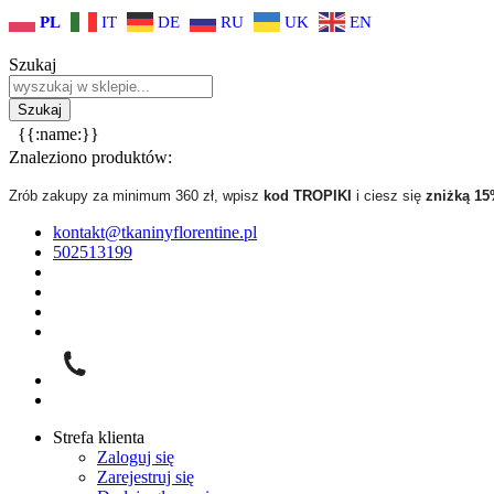
PL
IT
DE
RU
UK
EN
Szukaj
{{:name:}}
Znaleziono produktów:
Zrób zakupy za minimum 360 zł, wpisz
kod TROPIKI
i ciesz się
zniżką 1
kontakt@tkaninyflorentine.pl
502513199
Strefa klienta
Zaloguj się
Zarejestruj się