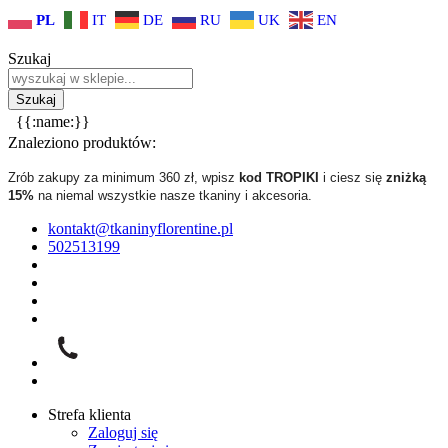
PL
IT
DE
RU
UK
EN
Szukaj
{{:name:}}
Znaleziono produktów:
Zrób zakupy za minimum 360 zł, wpisz
kod TROPIKI
i ciesz się
zniżką
15%
na niemal wszystkie nasze tkaniny i akcesoria.
kontakt@tkaninyflorentine.pl
502513199
Strefa klienta
Zaloguj się