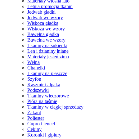
Materiały wiosna lato
Letnia promocja tkanin
Jedwab gładki
Jedwab we wzory
Wiskoza gładka
Wiskoza we wzory
Bawełna gładka
Bawełna we wzory
Tkaniny na sukienki
Len i dzianiny lniane
Materiały jesień zima
Wełna
Chanelki
Tkaniny na płaszcze
Szyfon
Kaszmir i alpaka
Podszewki
Tkaniny wieczorowe
Pióra na taśmie
Tkaniny w ciągłej sprzedaży
Żakard
Poliester
Cupro i tencel
Cekiny
Koronki i gipiury