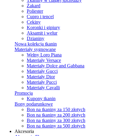
Tkaniny w ciągłej sprzedaży
Żakard
Poliester
Cupro i tencel
Cekiny
Koronki i gipiury
Aksamit i welur
Dzianiny
Nowa kolekcja tkanin
Materiały sygnowane
Wełny Loro Piana
Materiały Versace
Materiały Dolce and Gabbana
Materiały Gucci
Materiały Dior
Materiały Pucci
Materiały Cavalli
Promocja
Kupony tkanin
Bony podarunkowe
Bon na tkaniny za 150 złotych
Bon na tkaniny za 200 złotych
Bon na tkaniny za 300 złotych
Bon na tkaniny za 500 złotych
Akcesoria