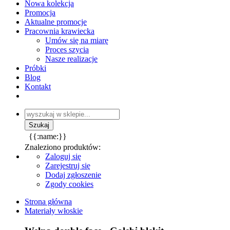
Nowa kolekcja
Promocja
Aktualne promocje
Pracownia krawiecka
Umów się na miarę
Proces szycia
Nasze realizacje
Próbki
Blog
Kontakt
{{:name:}}
Znaleziono produktów:
Zaloguj się
Zarejestruj się
Dodaj zgłoszenie
Zgody cookies
Strona główna
Materiały włoskie