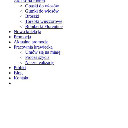
Akcesoria Floren
Opaski do włosów
Gumki do włosów
Broszki
Torebki wieczorowe
Bomberki Florentine
Nowa kolekcja
Promocja
Aktualne promocje
Pracownia krawiecka
Umów się na miarę
Proces szycia
Nasze realizacje
Próbki
Blog
Kontakt