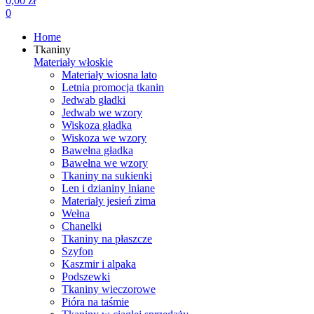
0,00 zł
0
Home
Tkaniny
Materiały włoskie
Materiały wiosna lato
Letnia promocja tkanin
Jedwab gładki
Jedwab we wzory
Wiskoza gładka
Wiskoza we wzory
Bawełna gładka
Bawełna we wzory
Tkaniny na sukienki
Len i dzianiny lniane
Materiały jesień zima
Wełna
Chanelki
Tkaniny na płaszcze
Szyfon
Kaszmir i alpaka
Podszewki
Tkaniny wieczorowe
Pióra na taśmie