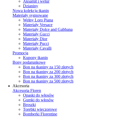
Aksamit i welur
Dzianiny
Nowa kolekcja tkanin
Materiały sygnowane
Wełny Loro Piana
Materiały Versace
Materiały Dolce and Gabbana
Materiały Gucci
Materiały Dior
Materiały Pucci
Materiały Cavalli
Promocja
Kupony tkanin
Bony podarunkowe
Bon na tkaniny za 150 złotych
Bon na tkaniny za 200 złotych
Bon na tkaniny za 300 złotych
Bon na tkaniny za 500 złotych
Akcesoria
Akcesoria Floren
Opaski do włosów
Gumki do włosów
Broszki
Torebki wieczorowe
Bomberki Florentine