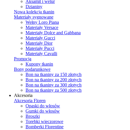
Aksamit i welur
Dzianiny
Nowa kolekcja tkanin
Materiały sygnowane
Wełny Loro Piana
Materiały Versace
Materiały Dolce and Gabbana
Materiały Gucci
Materiały Dior
Materiały Pucci
Materiały Cavalli
Promocja
Kupony tkanin
Bony podarunkowe
Bon na tkaniny za 150 złotych
Bon na tkaniny za 200 złotych
Bon na tkaniny za 300 złotych
Bon na tkaniny za 500 złotych
Akcesoria
Akcesoria Floren
Opaski do włosów
Gumki do włosów
Broszki
Torebki wieczorowe
Bomberki Florentine