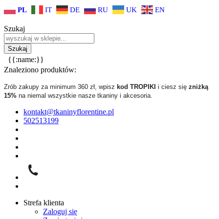
PL
IT
DE
RU
UK
EN
Szukaj
{{:name:}}
Znaleziono produktów:
Zrób zakupy za minimum 360 zł, wpisz
kod TROPIKI
i ciesz się
zniżką
15%
na niemal wszystkie nasze tkaniny i akcesoria.
kontakt@tkaninyflorentine.pl
502513199
Strefa klienta
Zaloguj się