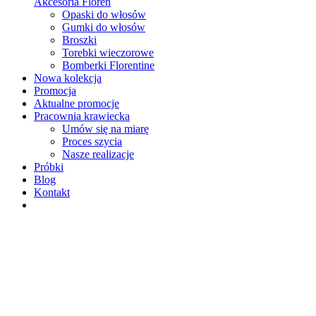
Akcesoria Floren
Opaski do włosów
Gumki do włosów
Broszki
Torebki wieczorowe
Bomberki Florentine
Nowa kolekcja
Promocja
Aktualne promocje
Pracownia krawiecka
Umów się na miarę
Proces szycia
Nasze realizacje
Próbki
Blog
Kontakt