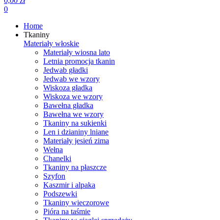
0,00 zł
0
Home
Tkaniny
Materiały włoskie
Materiały wiosna lato
Letnia promocja tkanin
Jedwab gładki
Jedwab we wzory
Wiskoza gładka
Wiskoza we wzory
Bawełna gładka
Bawełna we wzory
Tkaniny na sukienki
Len i dzianiny lniane
Materiały jesień zima
Wełna
Chanelki
Tkaniny na płaszcze
Szyfon
Kaszmir i alpaka
Podszewki
Tkaniny wieczorowe
Pióra na taśmie