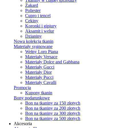
Tkaniny w ciągłej sprzedaży
Żakard
Poliester
Cupro i tencel
Cekiny
Koronki i gipiury
Aksamit i welur
Dzianiny
Nowa kolekcja tkanin
Materiały sygnowane
Wełny Loro Piana
Materiały Versace
Materiały Dolce and Gabbana
Materiały Gucci
Materiały Dior
Materiały Pucci
Materiały Cavalli
Promocja
Kupony tkanin
Bony podarunkowe
Bon na tkaniny za 150 złotych
Bon na tkaniny za 200 złotych
Bon na tkaniny za 300 złotych
Bon na tkaniny za 500 złotych
Akcesoria