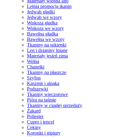
Materiały wiosna lato
Letnia promocja tkanin
Jedwab gładki
Jedwab we wzory
Wiskoza gładka
Wiskoza we wzory
Bawełna gładka
Bawełna we wzory
Tkaniny na sukienki
Len i dzianiny lniane
Materiały jesień zima
Wełna
Chanelki
Tkaniny na płaszcze
Szyfon
Kaszmir i alpaka
Podszewki
Tkaniny wieczorowe
Pióra na taśmie
Tkaniny w ciągłej sprzedaży
Żakard
Poliester
Cupro i tencel
Cekiny
Koronki i gipiury