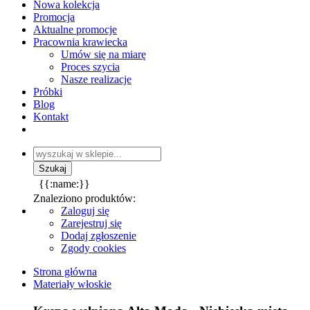
Nowa kolekcja
Promocja
Aktualne promocje
Pracownia krawiecka
Umów się na miarę
Proces szycia
Nasze realizacje
Próbki
Blog
Kontakt
{{:name:}}
Znaleziono produktów:
Zaloguj się
Zarejestruj się
Dodaj zgłoszenie
Zgody cookies
Strona główna
Materiały włoskie