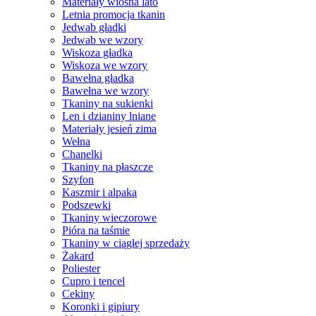
Materiały wiosna lato
Letnia promocja tkanin
Jedwab gładki
Jedwab we wzory
Wiskoza gładka
Wiskoza we wzory
Bawełna gładka
Bawełna we wzory
Tkaniny na sukienki
Len i dzianiny lniane
Materiały jesień zima
Wełna
Chanelki
Tkaniny na płaszcze
Szyfon
Kaszmir i alpaka
Podszewki
Tkaniny wieczorowe
Pióra na taśmie
Tkaniny w ciągłej sprzedaży
Żakard
Poliester
Cupro i tencel
Cekiny
Koronki i gipiury