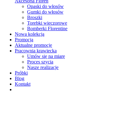
Akcesoria Floren
Opaski do włosów
Gumki do włosów
Broszki
Torebki wieczorowe
Bomberki Florentine
Nowa kolekcja
Promocja
Aktualne promocje
Pracownia krawiecka
Umów się na miarę
Proces szycia
Nasze realizacje
Próbki
Blog
Kontakt