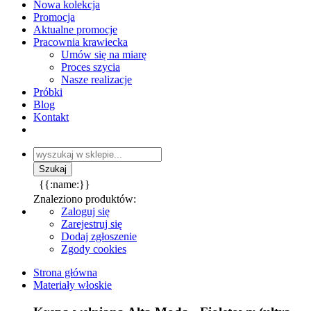
Nowa kolekcja
Promocja
Aktualne promocje
Pracownia krawiecka
Umów się na miarę
Proces szycia
Nasze realizacje
Próbki
Blog
Kontakt
{{:name:}}
Znaleziono produktów:
Zaloguj się
Zarejestruj się
Dodaj zgłoszenie
Zgody cookies
Strona główna
Materiały włoskie