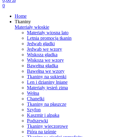
0,00 zł
0
Home
Tkaniny
Materiały włoskie
Materiały wiosna lato
Letnia promocja tkanin
Jedwab gładki
Jedwab we wzory
Wiskoza gładka
Wiskoza we wzory
Bawełna gładka
Bawełna we wzory
Tkaniny na sukienki
Len i dzianiny lniane
Materiały jesień zima
Wełna
Chanelki
Tkaniny na płaszcze
Szyfon
Kaszmir i alpaka
Podszewki
Tkaniny wieczorowe
Pióra na taśmie