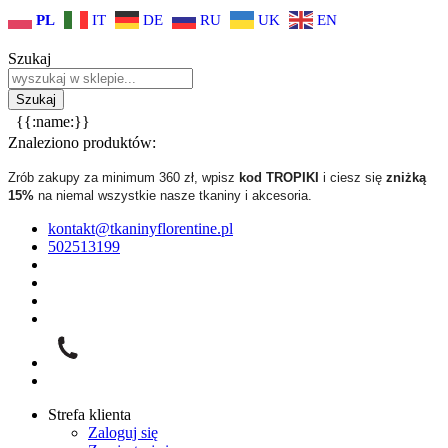
PL
IT
DE
RU
UK
EN
Szukaj
{{:name:}}
Znaleziono produktów:
Zrób zakupy za minimum 360 zł, wpisz
kod TROPIKI
i ciesz się
zniżką
15%
na niemal wszystkie nasze tkaniny i akcesoria.
kontakt@tkaninyflorentine.pl
502513199
Strefa klienta
Zaloguj się