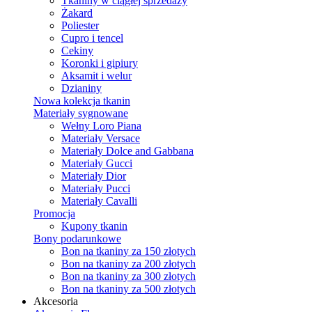
Tkaniny w ciągłej sprzedaży
Żakard
Poliester
Cupro i tencel
Cekiny
Koronki i gipiury
Aksamit i welur
Dzianiny
Nowa kolekcja tkanin
Materiały sygnowane
Wełny Loro Piana
Materiały Versace
Materiały Dolce and Gabbana
Materiały Gucci
Materiały Dior
Materiały Pucci
Materiały Cavalli
Promocja
Kupony tkanin
Bony podarunkowe
Bon na tkaniny za 150 złotych
Bon na tkaniny za 200 złotych
Bon na tkaniny za 300 złotych
Bon na tkaniny za 500 złotych
Akcesoria