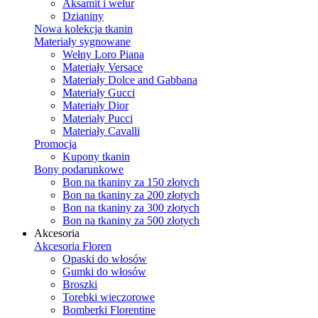
Aksamit i welur
Dzianiny
Nowa kolekcja tkanin
Materiały sygnowane
Wełny Loro Piana
Materiały Versace
Materiały Dolce and Gabbana
Materiały Gucci
Materiały Dior
Materiały Pucci
Materiały Cavalli
Promocja
Kupony tkanin
Bony podarunkowe
Bon na tkaniny za 150 złotych
Bon na tkaniny za 200 złotych
Bon na tkaniny za 300 złotych
Bon na tkaniny za 500 złotych
Akcesoria
Akcesoria Floren
Opaski do włosów
Gumki do włosów
Broszki
Torebki wieczorowe
Bomberki Florentine