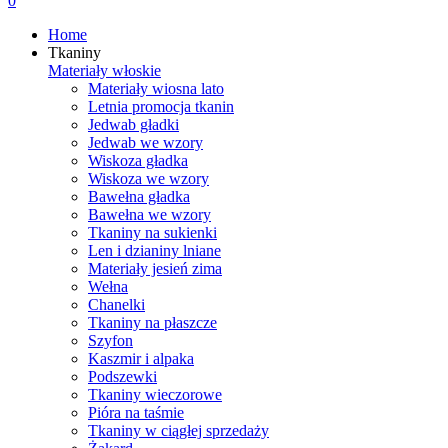
0
Home
Tkaniny
Materiały włoskie
Materiały wiosna lato
Letnia promocja tkanin
Jedwab gładki
Jedwab we wzory
Wiskoza gładka
Wiskoza we wzory
Bawełna gładka
Bawełna we wzory
Tkaniny na sukienki
Len i dzianiny lniane
Materiały jesień zima
Wełna
Chanelki
Tkaniny na płaszcze
Szyfon
Kaszmir i alpaka
Podszewki
Tkaniny wieczorowe
Pióra na taśmie
Tkaniny w ciągłej sprzedaży