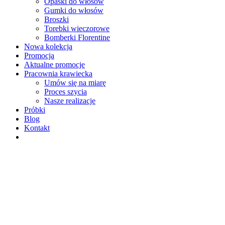
Opaski do włosów
Gumki do włosów
Broszki
Torebki wieczorowe
Bomberki Florentine
Nowa kolekcja
Promocja
Aktualne promocje
Pracownia krawiecka
Umów się na miarę
Proces szycia
Nasze realizacje
Próbki
Blog
Kontakt