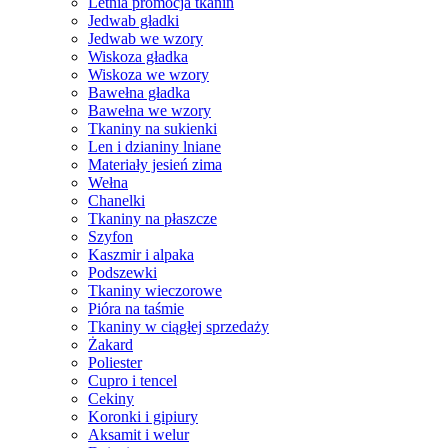
Letnia promocja tkanin
Jedwab gładki
Jedwab we wzory
Wiskoza gładka
Wiskoza we wzory
Bawełna gładka
Bawełna we wzory
Tkaniny na sukienki
Len i dzianiny lniane
Materiały jesień zima
Wełna
Chanelki
Tkaniny na płaszcze
Szyfon
Kaszmir i alpaka
Podszewki
Tkaniny wieczorowe
Pióra na taśmie
Tkaniny w ciągłej sprzedaży
Żakard
Poliester
Cupro i tencel
Cekiny
Koronki i gipiury
Aksamit i welur