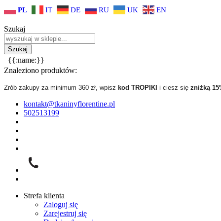
PL
IT
DE
RU
UK
EN
Szukaj
{{:name:}}
Znaleziono produktów:
Zrób zakupy za minimum 360 zł, wpisz
kod TROPIKI
i ciesz się
zniżką 1
kontakt@tkaninyflorentine.pl
502513199
Strefa klienta
Zaloguj się
Zarejestruj się