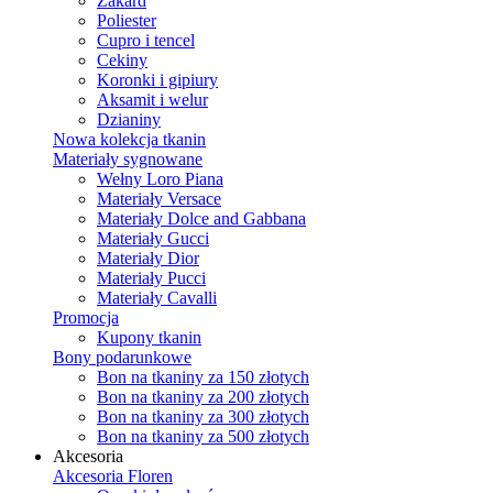
Żakard
Poliester
Cupro i tencel
Cekiny
Koronki i gipiury
Aksamit i welur
Dzianiny
Nowa kolekcja tkanin
Materiały sygnowane
Wełny Loro Piana
Materiały Versace
Materiały Dolce and Gabbana
Materiały Gucci
Materiały Dior
Materiały Pucci
Materiały Cavalli
Promocja
Kupony tkanin
Bony podarunkowe
Bon na tkaniny za 150 złotych
Bon na tkaniny za 200 złotych
Bon na tkaniny za 300 złotych
Bon na tkaniny za 500 złotych
Akcesoria
Akcesoria Floren