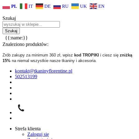
PL
IT
DE
RU
UK
EN
Szukaj
{{:name:}}
Znaleziono produktów:
Zrób zakupy za minimum 360 zł, wpisz
kod TROPIKI
i ciesz się
zniżką
15%
na niemal wszystkie nasze tkaniny i akcesoria.
kontakt@tkaninyflorentine.pl
502513199
Strefa klienta
Zaloguj się