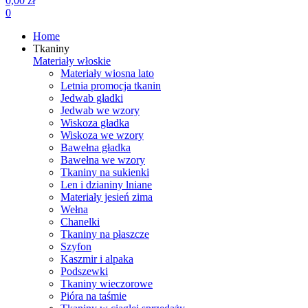
0,00 zł
0
Home
Tkaniny
Materiały włoskie
Materiały wiosna lato
Letnia promocja tkanin
Jedwab gładki
Jedwab we wzory
Wiskoza gładka
Wiskoza we wzory
Bawełna gładka
Bawełna we wzory
Tkaniny na sukienki
Len i dzianiny lniane
Materiały jesień zima
Wełna
Chanelki
Tkaniny na płaszcze
Szyfon
Kaszmir i alpaka
Podszewki
Tkaniny wieczorowe
Pióra na taśmie