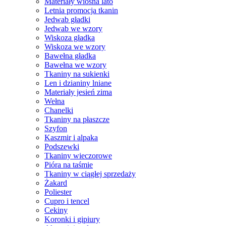
Materiały wiosna lato
Letnia promocja tkanin
Jedwab gładki
Jedwab we wzory
Wiskoza gładka
Wiskoza we wzory
Bawełna gładka
Bawełna we wzory
Tkaniny na sukienki
Len i dzianiny lniane
Materiały jesień zima
Wełna
Chanelki
Tkaniny na płaszcze
Szyfon
Kaszmir i alpaka
Podszewki
Tkaniny wieczorowe
Pióra na taśmie
Tkaniny w ciągłej sprzedaży
Żakard
Poliester
Cupro i tencel
Cekiny
Koronki i gipiury