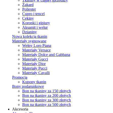
Tkaniny w ciągłej sprzedaży
Żakard
Poliester
Cupro i tencel
Cekiny
Koronki i gipiury
Aksamit i welur
Dzianiny
Nowa kolekcja tkanin
Materiały sygnowane
Wełny Loro Piana
Materiały Versace
Materiały Dolce and Gabbana
Materiały Gucci
Materiały Dior
Materiały Pucci
Materiały Cavalli
Promocja
Kupony tkanin
Bony podarunkowe
Bon na tkaniny za 150 złotych
Bon na tkaniny za 200 złotych
Bon na tkaniny za 300 złotych
Bon na tkaniny za 500 złotych
Akcesoria