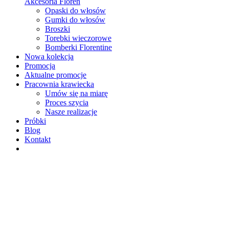
Akcesoria Floren
Opaski do włosów
Gumki do włosów
Broszki
Torebki wieczorowe
Bomberki Florentine
Nowa kolekcja
Promocja
Aktualne promocje
Pracownia krawiecka
Umów się na miarę
Proces szycia
Nasze realizacje
Próbki
Blog
Kontakt