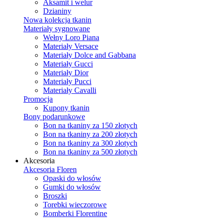
Aksamit i welur
Dzianiny
Nowa kolekcja tkanin
Materiały sygnowane
Wełny Loro Piana
Materiały Versace
Materiały Dolce and Gabbana
Materiały Gucci
Materiały Dior
Materiały Pucci
Materiały Cavalli
Promocja
Kupony tkanin
Bony podarunkowe
Bon na tkaniny za 150 złotych
Bon na tkaniny za 200 złotych
Bon na tkaniny za 300 złotych
Bon na tkaniny za 500 złotych
Akcesoria
Akcesoria Floren
Opaski do włosów
Gumki do włosów
Broszki
Torebki wieczorowe
Bomberki Florentine