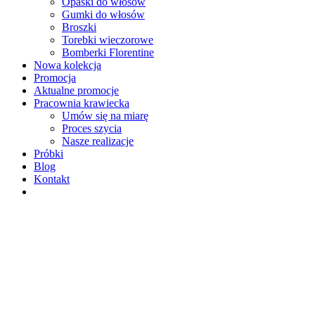
Opaski do włosów
Gumki do włosów
Broszki
Torebki wieczorowe
Bomberki Florentine
Nowa kolekcja
Promocja
Aktualne promocje
Pracownia krawiecka
Umów się na miarę
Proces szycia
Nasze realizacje
Próbki
Blog
Kontakt