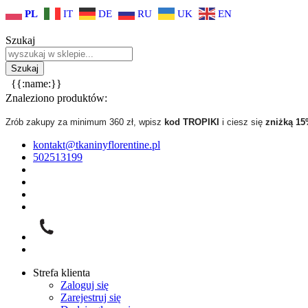
PL
IT
DE
RU
UK
EN
Szukaj
{{:name:}}
Znaleziono produktów:
Zrób zakupy za minimum 360 zł, wpisz
kod TROPIKI
i ciesz się
zniżką 1
kontakt@tkaninyflorentine.pl
502513199
Strefa klienta
Zaloguj się
Zarejestruj się