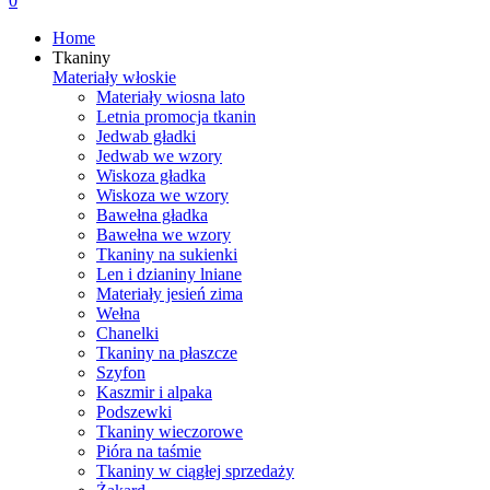
0
Home
Tkaniny
Materiały włoskie
Materiały wiosna lato
Letnia promocja tkanin
Jedwab gładki
Jedwab we wzory
Wiskoza gładka
Wiskoza we wzory
Bawełna gładka
Bawełna we wzory
Tkaniny na sukienki
Len i dzianiny lniane
Materiały jesień zima
Wełna
Chanelki
Tkaniny na płaszcze
Szyfon
Kaszmir i alpaka
Podszewki
Tkaniny wieczorowe
Pióra na taśmie
Tkaniny w ciągłej sprzedaży