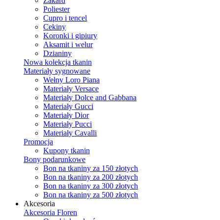
Żakard
Poliester
Cupro i tencel
Cekiny
Koronki i gipiury
Aksamit i welur
Dzianiny
Nowa kolekcja tkanin
Materiały sygnowane
Wełny Loro Piana
Materiały Versace
Materiały Dolce and Gabbana
Materiały Gucci
Materiały Dior
Materiały Pucci
Materiały Cavalli
Promocja
Kupony tkanin
Bony podarunkowe
Bon na tkaniny za 150 złotych
Bon na tkaniny za 200 złotych
Bon na tkaniny za 300 złotych
Bon na tkaniny za 500 złotych
Akcesoria
Akcesoria Floren