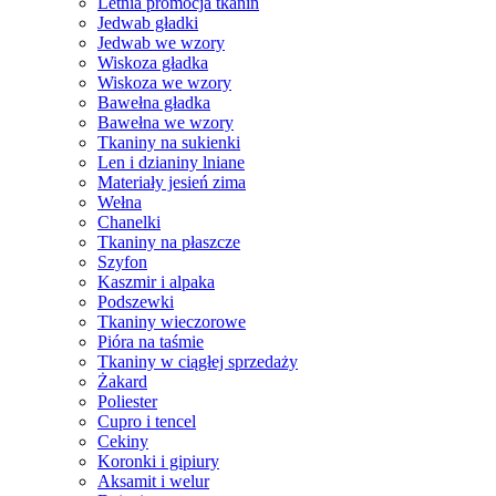
Letnia promocja tkanin
Jedwab gładki
Jedwab we wzory
Wiskoza gładka
Wiskoza we wzory
Bawełna gładka
Bawełna we wzory
Tkaniny na sukienki
Len i dzianiny lniane
Materiały jesień zima
Wełna
Chanelki
Tkaniny na płaszcze
Szyfon
Kaszmir i alpaka
Podszewki
Tkaniny wieczorowe
Pióra na taśmie
Tkaniny w ciągłej sprzedaży
Żakard
Poliester
Cupro i tencel
Cekiny
Koronki i gipiury
Aksamit i welur