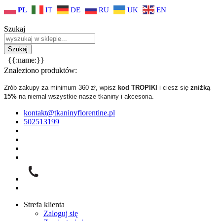
PL
IT
DE
RU
UK
EN
Szukaj
{{:name:}}
Znaleziono produktów:
Zrób zakupy za minimum 360 zł, wpisz
kod TROPIKI
i ciesz się
zniżką
15%
na niemal wszystkie nasze tkaniny i akcesoria.
kontakt@tkaninyflorentine.pl
502513199
Strefa klienta
Zaloguj się