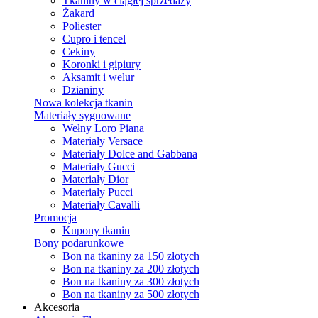
Tkaniny w ciągłej sprzedaży
Żakard
Poliester
Cupro i tencel
Cekiny
Koronki i gipiury
Aksamit i welur
Dzianiny
Nowa kolekcja tkanin
Materiały sygnowane
Wełny Loro Piana
Materiały Versace
Materiały Dolce and Gabbana
Materiały Gucci
Materiały Dior
Materiały Pucci
Materiały Cavalli
Promocja
Kupony tkanin
Bony podarunkowe
Bon na tkaniny za 150 złotych
Bon na tkaniny za 200 złotych
Bon na tkaniny za 300 złotych
Bon na tkaniny za 500 złotych
Akcesoria