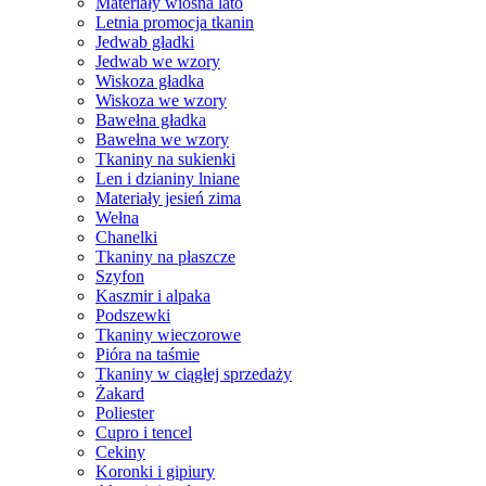
Materiały wiosna lato
Letnia promocja tkanin
Jedwab gładki
Jedwab we wzory
Wiskoza gładka
Wiskoza we wzory
Bawełna gładka
Bawełna we wzory
Tkaniny na sukienki
Len i dzianiny lniane
Materiały jesień zima
Wełna
Chanelki
Tkaniny na płaszcze
Szyfon
Kaszmir i alpaka
Podszewki
Tkaniny wieczorowe
Pióra na taśmie
Tkaniny w ciągłej sprzedaży
Żakard
Poliester
Cupro i tencel
Cekiny
Koronki i gipiury