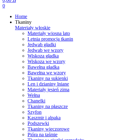
0,00 zł
0
Home
Tkaniny
Materiały włoskie
Materiały wiosna lato
Letnia promocja tkanin
Jedwab gładki
Jedwab we wzory
Wiskoza gładka
Wiskoza we wzory
Bawełna gładka
Bawełna we wzory
Tkaniny na sukienki
Len i dzianiny lniane
Materiały jesień zima
Wełna
Chanelki
Tkaniny na płaszcze
Szyfon
Kaszmir i alpaka
Podszewki
Tkaniny wieczorowe
Pióra na taśmie