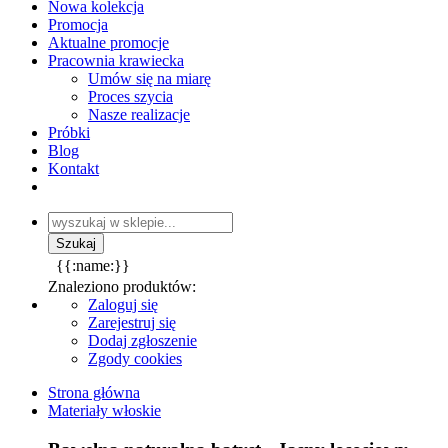
Nowa kolekcja
Promocja
Aktualne promocje
Pracownia krawiecka
Umów się na miarę
Proces szycia
Nasze realizacje
Próbki
Blog
Kontakt
{{:name:}}
Znaleziono produktów:
Zaloguj się
Zarejestruj się
Dodaj zgłoszenie
Zgody cookies
Strona główna
Materiały włoskie