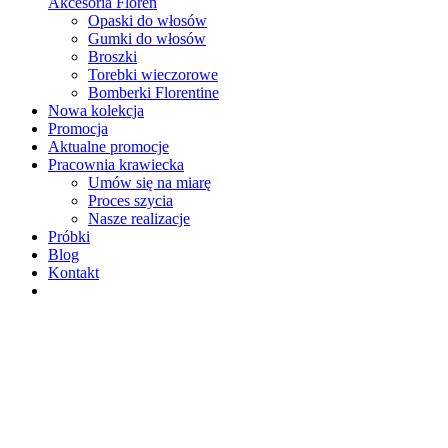
Akcesoria Floren
Opaski do włosów
Gumki do włosów
Broszki
Torebki wieczorowe
Bomberki Florentine
Nowa kolekcja
Promocja
Aktualne promocje
Pracownia krawiecka
Umów się na miarę
Proces szycia
Nasze realizacje
Próbki
Blog
Kontakt