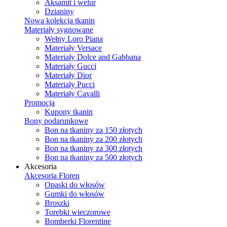
Aksamit i welur
Dzianiny
Nowa kolekcja tkanin
Materiały sygnowane
Wełny Loro Piana
Materiały Versace
Materiały Dolce and Gabbana
Materiały Gucci
Materiały Dior
Materiały Pucci
Materiały Cavalli
Promocja
Kupony tkanin
Bony podarunkowe
Bon na tkaniny za 150 złotych
Bon na tkaniny za 200 złotych
Bon na tkaniny za 300 złotych
Bon na tkaniny za 500 złotych
Akcesoria
Akcesoria Floren
Opaski do włosów
Gumki do włosów
Broszki
Torebki wieczorowe
Bomberki Florentine