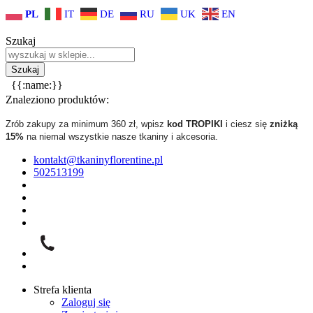
PL
IT
DE
RU
UK
EN
Szukaj
{{:name:}}
Znaleziono produktów:
Zrób zakupy za minimum 360 zł, wpisz
kod TROPIKI
i ciesz się
zniżką
15%
na niemal wszystkie nasze tkaniny i akcesoria.
kontakt@tkaninyflorentine.pl
502513199
Strefa klienta
Zaloguj się