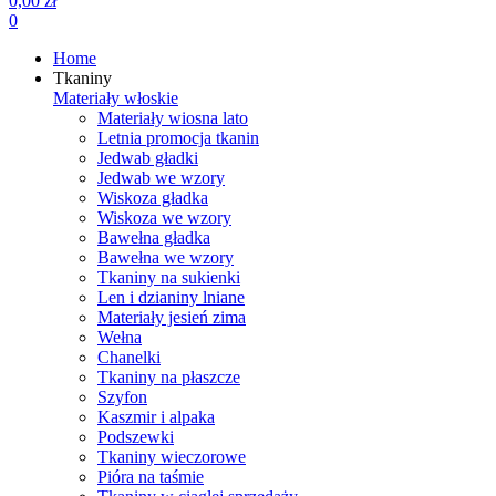
0,00 zł
0
Home
Tkaniny
Materiały włoskie
Materiały wiosna lato
Letnia promocja tkanin
Jedwab gładki
Jedwab we wzory
Wiskoza gładka
Wiskoza we wzory
Bawełna gładka
Bawełna we wzory
Tkaniny na sukienki
Len i dzianiny lniane
Materiały jesień zima
Wełna
Chanelki
Tkaniny na płaszcze
Szyfon
Kaszmir i alpaka
Podszewki
Tkaniny wieczorowe
Pióra na taśmie