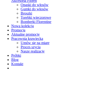
Akcesoria Floren
Opaski do włosów
Gumki do włosów
Broszki
Torebki wieczorowe
Bomberki Florentine
Nowa kolekcja
Promocja
Aktualne promocje
Pracownia krawiecka
Umów się na miarę
Proces szycia
Nasze realizacje
Próbki
Blog
Kontakt