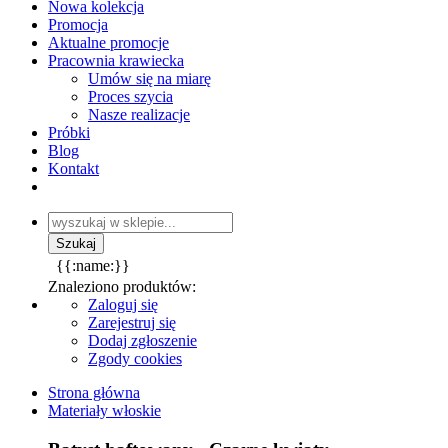
Nowa kolekcja
Promocja
Aktualne promocje
Pracownia krawiecka
Umów się na miarę
Proces szycia
Nasze realizacje
Próbki
Blog
Kontakt
{{:name:}}
Znaleziono produktów:
Zaloguj się
Zarejestruj się
Dodaj zgłoszenie
Zgody cookies
Strona główna
Materiały włoskie