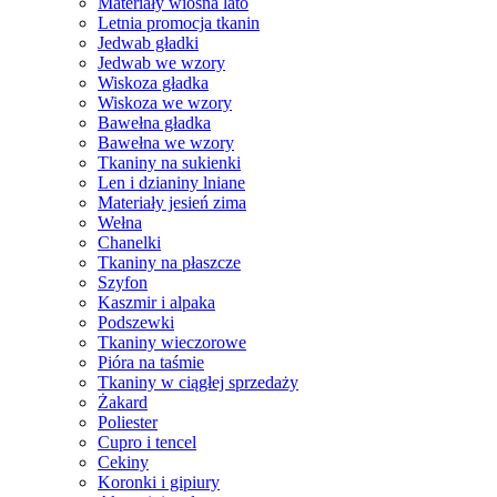
Materiały wiosna lato
Letnia promocja tkanin
Jedwab gładki
Jedwab we wzory
Wiskoza gładka
Wiskoza we wzory
Bawełna gładka
Bawełna we wzory
Tkaniny na sukienki
Len i dzianiny lniane
Materiały jesień zima
Wełna
Chanelki
Tkaniny na płaszcze
Szyfon
Kaszmir i alpaka
Podszewki
Tkaniny wieczorowe
Pióra na taśmie
Tkaniny w ciągłej sprzedaży
Żakard
Poliester
Cupro i tencel
Cekiny
Koronki i gipiury