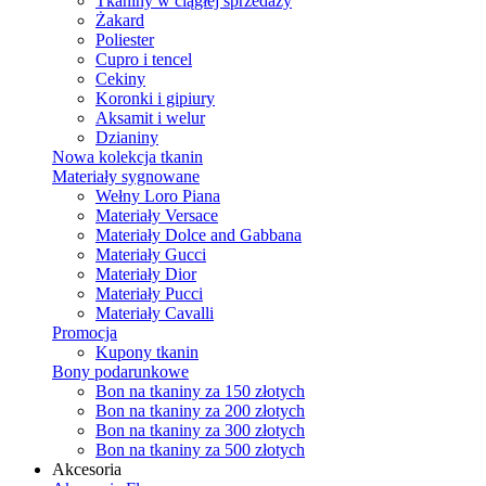
Tkaniny w ciągłej sprzedaży
Żakard
Poliester
Cupro i tencel
Cekiny
Koronki i gipiury
Aksamit i welur
Dzianiny
Nowa kolekcja tkanin
Materiały sygnowane
Wełny Loro Piana
Materiały Versace
Materiały Dolce and Gabbana
Materiały Gucci
Materiały Dior
Materiały Pucci
Materiały Cavalli
Promocja
Kupony tkanin
Bony podarunkowe
Bon na tkaniny za 150 złotych
Bon na tkaniny za 200 złotych
Bon na tkaniny za 300 złotych
Bon na tkaniny za 500 złotych
Akcesoria