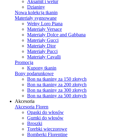
Aksamit i welur
Dzianiny
Nowa kolekcja tkanin
Materiały sygnowane
Wełny Loro Piana
Materiały Versace
Materiały Dolce and Gabbana
Materiały Gucci
Materiały Dior
Materiały Pucci
Materiały Cavalli
Promocja
Kupony tkanin
Bony podarunkowe
Bon na tkaniny za 150 złotych
Bon na tkaniny za 200 złotych
Bon na tkaniny za 300 złotych
Bon na tkaniny za 500 złotych
Akcesoria
Akcesoria Floren
Opaski do włosów
Gumki do włosów
Broszki
Torebki wieczorowe
Bomberki Florentine