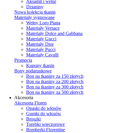
Aksamit i welur
Dzianiny
Nowa kolekcja tkanin
Materiały sygnowane
Wełny Loro Piana
Materiały Versace
Materiały Dolce and Gabbana
Materiały Gucci
Materiały Dior
Materiały Pucci
Materiały Cavalli
Promocja
Kupony tkanin
Bony podarunkowe
Bon na tkaniny za 150 złotych
Bon na tkaniny za 200 złotych
Bon na tkaniny za 300 złotych
Bon na tkaniny za 500 złotych
Akcesoria
Akcesoria Floren
Opaski do włosów
Gumki do włosów
Broszki
Torebki wieczorowe
Bomberki Florentine