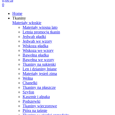
0,00 zł
0
Home
Tkaniny
Materiały włoskie
Materiały wiosna lato
Letnia promocja tkanin
Jedwab gładki
Jedwab we wzory
Wiskoza gładka
Wiskoza we wzory
Bawełna gładka
Bawełna we wzory
Tkaniny na sukienki
Len i dzianiny lniane
Materiały jesień zima
Wełna
Chanelki
Tkaniny na płaszcze
Szyfon
Kaszmir i alpaka
Podszewki
Tkaniny wieczorowe
Pióra na taśmie