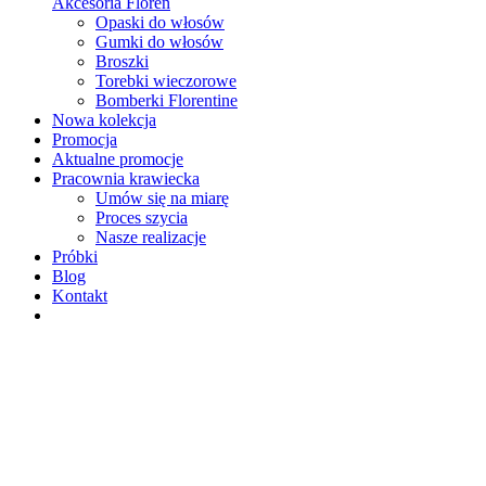
Akcesoria Floren
Opaski do włosów
Gumki do włosów
Broszki
Torebki wieczorowe
Bomberki Florentine
Nowa kolekcja
Promocja
Aktualne promocje
Pracownia krawiecka
Umów się na miarę
Proces szycia
Nasze realizacje
Próbki
Blog
Kontakt