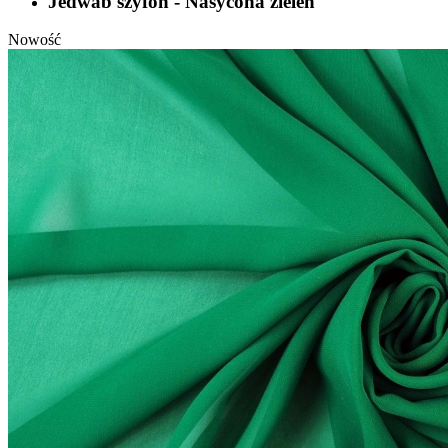
Jedwab szyfon - Nasycona zieleń
Nowość