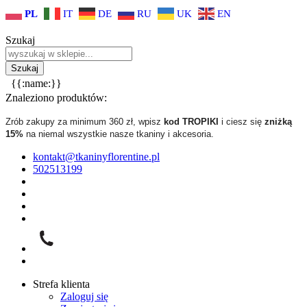
PL
IT
DE
RU
UK
EN
Szukaj
{{:name:}}
Znaleziono produktów:
Zrób zakupy za minimum 360 zł, wpisz
kod TROPIKI
i ciesz się
zniżką
15%
na niemal wszystkie nasze tkaniny i akcesoria.
kontakt@tkaninyflorentine.pl
502513199
Strefa klienta
Zaloguj się