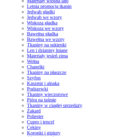
Materiały wiosna lato
Letnia promocja tkanin
Jedwab gładki
Jedwab we wzory
Wiskoza gładka
Wiskoza we wzory
Bawełna gładka
Bawełna we wzory
Tkaniny na sukienki
Len i dzianiny lniane
Materiały jesień zima
Wełna
Chanelki
Tkaniny na płaszcze
Szyfon
Kaszmir i alpaka
Podszewki
Tkaniny wieczorowe
Pióra na taśmie
Tkaniny w ciągłej sprzedaży
Żakard
Poliester
Cupro i tencel
Cekiny
Koronki i gipiury