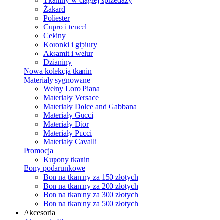
Tkaniny w ciągłej sprzedaży
Żakard
Poliester
Cupro i tencel
Cekiny
Koronki i gipiury
Aksamit i welur
Dzianiny
Nowa kolekcja tkanin
Materiały sygnowane
Wełny Loro Piana
Materiały Versace
Materiały Dolce and Gabbana
Materiały Gucci
Materiały Dior
Materiały Pucci
Materiały Cavalli
Promocja
Kupony tkanin
Bony podarunkowe
Bon na tkaniny za 150 złotych
Bon na tkaniny za 200 złotych
Bon na tkaniny za 300 złotych
Bon na tkaniny za 500 złotych
Akcesoria