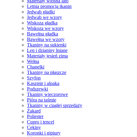
Materiały wiosna lato
Letnia promocja tkanin
Jedwab gładki
Jedwab we wzory
Wiskoza gładka
Wiskoza we wzory
Bawełna gładka
Bawełna we wzory
Tkaniny na sukienki
Len i dzianiny lniane
Materiały jesień zima
Wełna
Chanelki
Tkaniny na płaszcze
Szyfon
Kaszmir i alpaka
Podszewki
Tkaniny wieczorowe
Pióra na taśmie
Tkaniny w ciągłej sprzedaży
Żakard
Poliester
Cupro i tencel
Cekiny
Koronki i gipiury