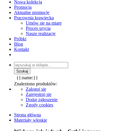
Nowa kolekcja
Promocja
Aktualne promocje
Pracownia krawiecka
Umów się na miarę
Proces szycia
Nasze realizacje
Próbki
Blog
Kontakt
{{:name:}}
Znaleziono produktów:
Zaloguj się
Zarejestruj się
Dodaj zgłoszenie
Zgody cookies
Strona główna
Materiały włoskie