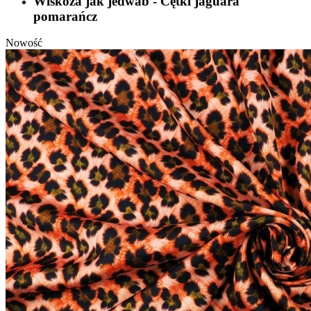
Wiskoza jak jedwab - Cętki jaguara
pomarańcz
Nowość