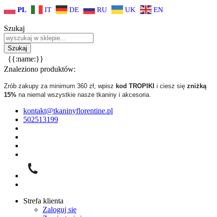
PL
IT
DE
RU
UK
EN
Szukaj
{{:name:}}
Znaleziono produktów:
Zrób zakupy za minimum 360 zł, wpisz
kod TROPIKI
i ciesz się
zniżką
15%
na niemal wszystkie nasze tkaniny i akcesoria.
kontakt@tkaninyflorentine.pl
502513199
Strefa klienta
Zaloguj się