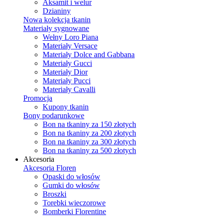
Aksamit i welur
Dzianiny
Nowa kolekcja tkanin
Materiały sygnowane
Wełny Loro Piana
Materiały Versace
Materiały Dolce and Gabbana
Materiały Gucci
Materiały Dior
Materiały Pucci
Materiały Cavalli
Promocja
Kupony tkanin
Bony podarunkowe
Bon na tkaniny za 150 złotych
Bon na tkaniny za 200 złotych
Bon na tkaniny za 300 złotych
Bon na tkaniny za 500 złotych
Akcesoria
Akcesoria Floren
Opaski do włosów
Gumki do włosów
Broszki
Torebki wieczorowe
Bomberki Florentine