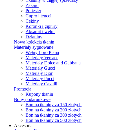
Tkaniny w ciągłej sprzedaży
Żakard
Poliester
Cupro i tencel
Cekiny
Koronki i gipiury
Aksamit i welur
Dzianiny
Nowa kolekcja tkanin
Materiały sygnowane
Wełny Loro Piana
Materiały Versace
Materiały Dolce and Gabbana
Materiały Gucci
Materiały Dior
Materiały Pucci
Materiały Cavalli
Promocja
Kupony tkanin
Bony podarunkowe
Bon na tkaniny za 150 złotych
Bon na tkaniny za 200 złotych
Bon na tkaniny za 300 złotych
Bon na tkaniny za 500 złotych
Akcesoria