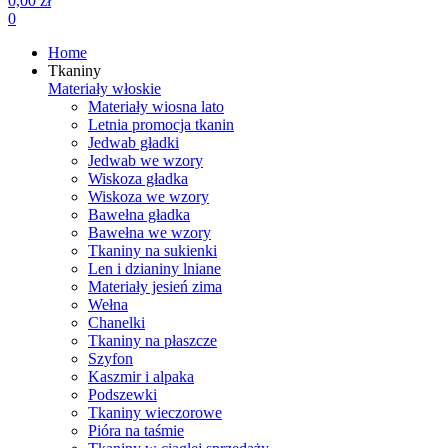
0,00 zł
0
Home
Tkaniny
Materiały włoskie
Materiały wiosna lato
Letnia promocja tkanin
Jedwab gładki
Jedwab we wzory
Wiskoza gładka
Wiskoza we wzory
Bawełna gładka
Bawełna we wzory
Tkaniny na sukienki
Len i dzianiny lniane
Materiały jesień zima
Wełna
Chanelki
Tkaniny na płaszcze
Szyfon
Kaszmir i alpaka
Podszewki
Tkaniny wieczorowe
Pióra na taśmie