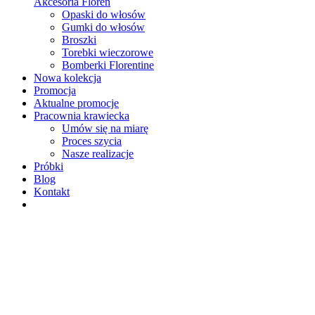
Akcesoria Floren
Opaski do włosów
Gumki do włosów
Broszki
Torebki wieczorowe
Bomberki Florentine
Nowa kolekcja
Promocja
Aktualne promocje
Pracownia krawiecka
Umów się na miarę
Proces szycia
Nasze realizacje
Próbki
Blog
Kontakt