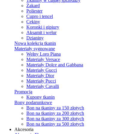
Tkaniny w ciągłej sprzedaży
Żakard
Poliester
Cupro i tencel
Cekiny
Koronki i gipiury
Aksamit i welur
Dzianiny
Nowa kolekcja tkanin
Materiały sygnowane
Wełny Loro Piana
Materiały Versace
Materiały Dolce and Gabbana
Materiały Gucci
Materiały Dior
Materiały Pucci
Materiały Cavalli
Promocja
Kupony tkanin
Bony podarunkowe
Bon na tkaniny za 150 złotych
Bon na tkaniny za 200 złotych
Bon na tkaniny za 300 złotych
Bon na tkaniny za 500 złotych
Akcesoria