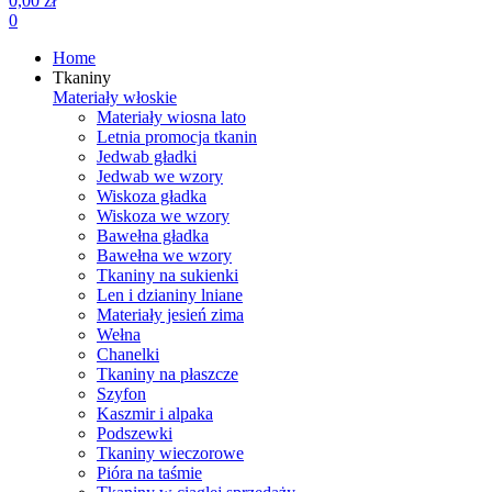
0,00 zł
0
Home
Tkaniny
Materiały włoskie
Materiały wiosna lato
Letnia promocja tkanin
Jedwab gładki
Jedwab we wzory
Wiskoza gładka
Wiskoza we wzory
Bawełna gładka
Bawełna we wzory
Tkaniny na sukienki
Len i dzianiny lniane
Materiały jesień zima
Wełna
Chanelki
Tkaniny na płaszcze
Szyfon
Kaszmir i alpaka
Podszewki
Tkaniny wieczorowe
Pióra na taśmie