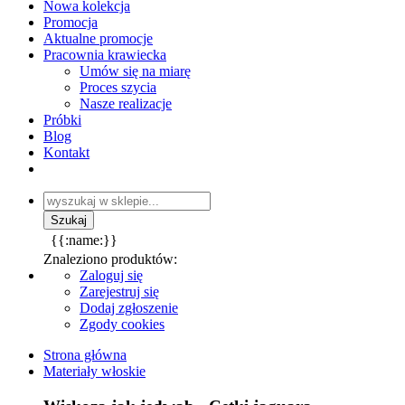
Nowa kolekcja
Promocja
Aktualne promocje
Pracownia krawiecka
Umów się na miarę
Proces szycia
Nasze realizacje
Próbki
Blog
Kontakt
{{:name:}}
Znaleziono produktów:
Zaloguj się
Zarejestruj się
Dodaj zgłoszenie
Zgody cookies
Strona główna
Materiały włoskie