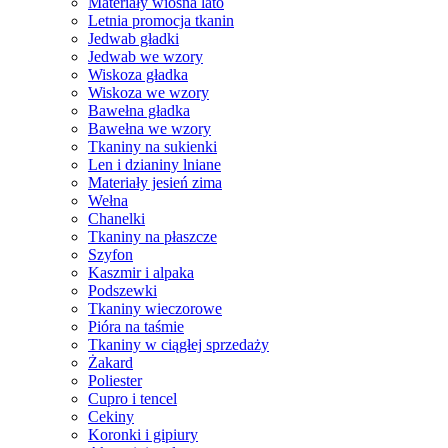
Materiały wiosna lato
Letnia promocja tkanin
Jedwab gładki
Jedwab we wzory
Wiskoza gładka
Wiskoza we wzory
Bawełna gładka
Bawełna we wzory
Tkaniny na sukienki
Len i dzianiny lniane
Materiały jesień zima
Wełna
Chanelki
Tkaniny na płaszcze
Szyfon
Kaszmir i alpaka
Podszewki
Tkaniny wieczorowe
Pióra na taśmie
Tkaniny w ciągłej sprzedaży
Żakard
Poliester
Cupro i tencel
Cekiny
Koronki i gipiury