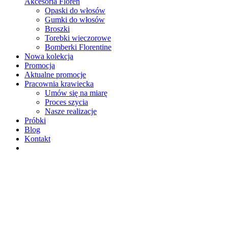
Akcesoria Floren
Opaski do włosów
Gumki do włosów
Broszki
Torebki wieczorowe
Bomberki Florentine
Nowa kolekcja
Promocja
Aktualne promocje
Pracownia krawiecka
Umów się na miarę
Proces szycia
Nasze realizacje
Próbki
Blog
Kontakt