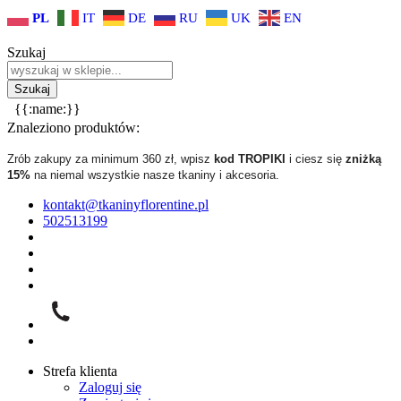
PL
IT
DE
RU
UK
EN
Szukaj
{{:name:}}
Znaleziono produktów:
Zrób zakupy za minimum 360 zł, wpisz
kod TROPIKI
i ciesz się
zniżką
15%
na niemal wszystkie nasze tkaniny i akcesoria.
kontakt@tkaninyflorentine.pl
502513199
Strefa klienta
Zaloguj się