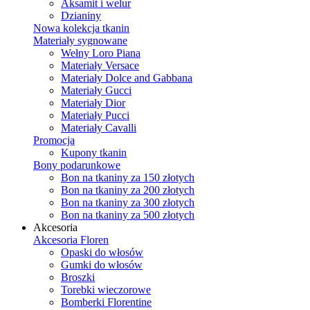
Aksamit i welur
Dzianiny
Nowa kolekcja tkanin
Materiały sygnowane
Wełny Loro Piana
Materiały Versace
Materiały Dolce and Gabbana
Materiały Gucci
Materiały Dior
Materiały Pucci
Materiały Cavalli
Promocja
Kupony tkanin
Bony podarunkowe
Bon na tkaniny za 150 złotych
Bon na tkaniny za 200 złotych
Bon na tkaniny za 300 złotych
Bon na tkaniny za 500 złotych
Akcesoria
Akcesoria Floren
Opaski do włosów
Gumki do włosów
Broszki
Torebki wieczorowe
Bomberki Florentine