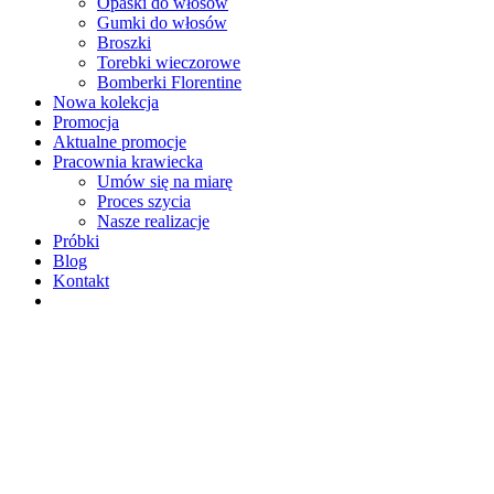
Opaski do włosów
Gumki do włosów
Broszki
Torebki wieczorowe
Bomberki Florentine
Nowa kolekcja
Promocja
Aktualne promocje
Pracownia krawiecka
Umów się na miarę
Proces szycia
Nasze realizacje
Próbki
Blog
Kontakt