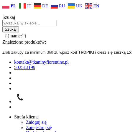
PL
IT
DE
RU
UK
EN
Szukaj
{{:name:}}
Znaleziono produktów:
Zrób zakupy za minimum 360 zł, wpisz
kod TROPIKI
i ciesz się
zniżką 1
kontakt@tkaninyflorentine.pl
502513199
Strefa klienta
Zaloguj się
Zarejestruj się