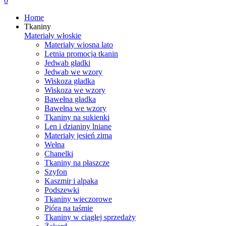
0
Home
Tkaniny
Materiały włoskie
Materiały wiosna lato
Letnia promocja tkanin
Jedwab gładki
Jedwab we wzory
Wiskoza gładka
Wiskoza we wzory
Bawełna gładka
Bawełna we wzory
Tkaniny na sukienki
Len i dzianiny lniane
Materiały jesień zima
Wełna
Chanelki
Tkaniny na płaszcze
Szyfon
Kaszmir i alpaka
Podszewki
Tkaniny wieczorowe
Pióra na taśmie
Tkaniny w ciągłej sprzedaży