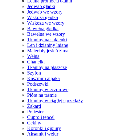
Letnia promocja tkanin
Jedwab gładki
Jedwab we wzory
Wiskoza gładka
Wiskoza we wzory
Bawełna gładka
Bawełna we wzory
Tkaniny na sukienki
Len i dzianiny lniane
Materiały jesień zima
Wełna
Chanelki
Tkaniny na płaszcze
Szyfon
Kaszmir i alpaka
Podszewki
Tkaniny wieczorowe
Pióra na taśmie
Tkaniny w ciągłej sprzedaży
Żakard
Poliester
Cupro i tencel
Cekiny
Koronki i gipiury
Aksamit i welur