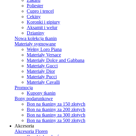
Żakard
Poliester
Cupro i tencel
Cekiny
Koronki i gipiury
Aksamit i welur
Dzianiny
Nowa kolekcja tkanin
Materiały sygnowane
Wełny Loro Piana
Materiały Versace
Materiały Dolce and Gabbana
Materiały Gucci
Materiały Dior
Materiały Pucci
Materiały Cavalli
Promocja
Kupony tkanin
Bony podarunkowe
Bon na tkaniny za 150 złotych
Bon na tkaniny za 200 złotych
Bon na tkaniny za 300 złotych
Bon na tkaniny za 500 złotych
Akcesoria
Akcesoria Floren