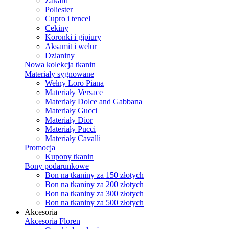
Żakard
Poliester
Cupro i tencel
Cekiny
Koronki i gipiury
Aksamit i welur
Dzianiny
Nowa kolekcja tkanin
Materiały sygnowane
Wełny Loro Piana
Materiały Versace
Materiały Dolce and Gabbana
Materiały Gucci
Materiały Dior
Materiały Pucci
Materiały Cavalli
Promocja
Kupony tkanin
Bony podarunkowe
Bon na tkaniny za 150 złotych
Bon na tkaniny za 200 złotych
Bon na tkaniny za 300 złotych
Bon na tkaniny za 500 złotych
Akcesoria
Akcesoria Floren