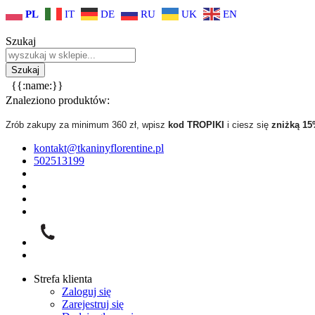
PL
IT
DE
RU
UK
EN
Szukaj
{{:name:}}
Znaleziono produktów:
Zrób zakupy za minimum 360 zł, wpisz
kod TROPIKI
i ciesz się
zniżką 1
kontakt@tkaninyflorentine.pl
502513199
Strefa klienta
Zaloguj się
Zarejestruj się