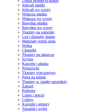
Letnia promocja tkanin
Jedwab gładki
Jedwab we wzory
Wiskoza gładka
Wiskoza we wzory
Bawełna gładka
Bawełna we wzory
Tkaniny na sukienki
Len i dzianiny lniane
Materiały jesień zima
Wełna
Chanelki
Tkaniny na płaszcze
Szyfon
Kaszmir i alpaka
Podszewki
Tkaniny wieczorowe
Pióra na taśmie
Tkaniny w ciągłej sprzedaży
Żakard
Poliester
Cupro i tencel
Cekiny
Koronki i gipiury
Aksamit i welur