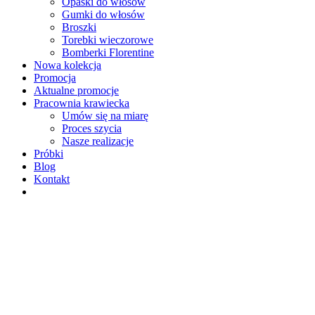
Opaski do włosów
Gumki do włosów
Broszki
Torebki wieczorowe
Bomberki Florentine
Nowa kolekcja
Promocja
Aktualne promocje
Pracownia krawiecka
Umów się na miarę
Proces szycia
Nasze realizacje
Próbki
Blog
Kontakt