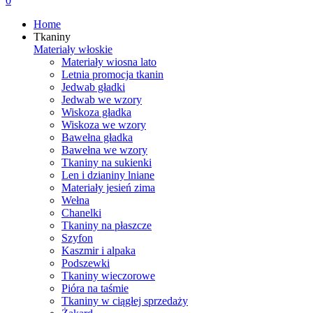
0
Home
Tkaniny
Materiały włoskie
Materiały wiosna lato
Letnia promocja tkanin
Jedwab gładki
Jedwab we wzory
Wiskoza gładka
Wiskoza we wzory
Bawełna gładka
Bawełna we wzory
Tkaniny na sukienki
Len i dzianiny lniane
Materiały jesień zima
Wełna
Chanelki
Tkaniny na płaszcze
Szyfon
Kaszmir i alpaka
Podszewki
Tkaniny wieczorowe
Pióra na taśmie
Tkaniny w ciągłej sprzedaży