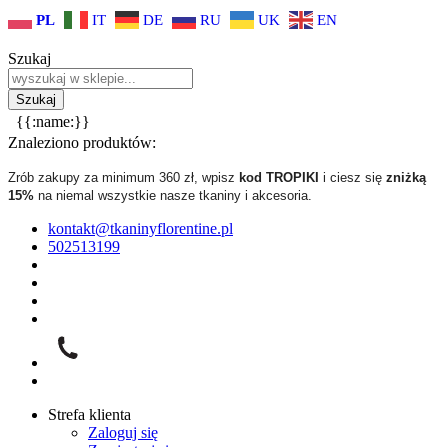
PL
IT
DE
RU
UK
EN
Szukaj
{{:name:}}
Znaleziono produktów:
Zrób zakupy za minimum 360 zł, wpisz
kod TROPIKI
i ciesz się
zniżką
15%
na niemal wszystkie nasze tkaniny i akcesoria.
kontakt@tkaninyflorentine.pl
502513199
Strefa klienta
Zaloguj się