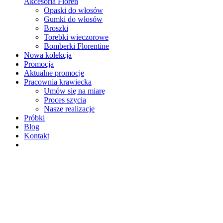
Akcesoria Floren
Opaski do włosów
Gumki do włosów
Broszki
Torebki wieczorowe
Bomberki Florentine
Nowa kolekcja
Promocja
Aktualne promocje
Pracownia krawiecka
Umów się na miarę
Proces szycia
Nasze realizacje
Próbki
Blog
Kontakt