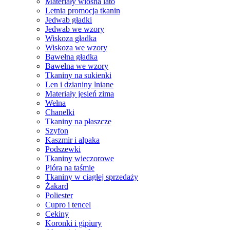
Materiały wiosna lato
Letnia promocja tkanin
Jedwab gładki
Jedwab we wzory
Wiskoza gładka
Wiskoza we wzory
Bawełna gładka
Bawełna we wzory
Tkaniny na sukienki
Len i dzianiny lniane
Materiały jesień zima
Wełna
Chanelki
Tkaniny na płaszcze
Szyfon
Kaszmir i alpaka
Podszewki
Tkaniny wieczorowe
Pióra na taśmie
Tkaniny w ciągłej sprzedaży
Żakard
Poliester
Cupro i tencel
Cekiny
Koronki i gipiury