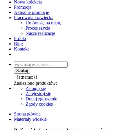
Nowa kolekcja
Promocja
Aktualne promocje
Pracownia krawiecka
Umów się na miarę
Proces szycia
Nasze realizacje
Próbki
Blog
Kontakt
{{:name:}}
Znaleziono produktów:
Zaloguj się
Zarejestruj się
Dodaj zgłoszenie
Zgody cookies
Strona główna
Materiały włoskie