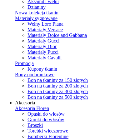
Aksamit i welur
Dzianiny
Nowa kolekcja tkanin
Materiały sygnowane
Wełny Loro Piana
Materiały Versace
Materiały Dolce and Gabbana
Materiały Gucci
Materiały Dior
Materiały Pucci
Materiały Cavalli
Promocja
Kupony tkanin
Bony podarunkowe
Bon na tkaniny za 150 złotych
Bon na tkaniny za 200 złotych
Bon na tkaniny za 300 złotych
Bon na tkaniny za 500 złotych
Akcesoria
Akcesoria Floren
Opaski do włosów
Gumki do włosów
Broszki
Torebki wieczorowe
Bomberki Florentine