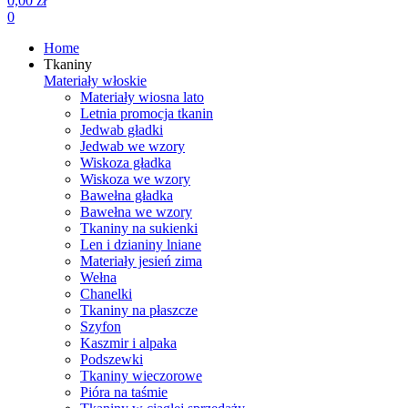
0,00 zł
0
Home
Tkaniny
Materiały włoskie
Materiały wiosna lato
Letnia promocja tkanin
Jedwab gładki
Jedwab we wzory
Wiskoza gładka
Wiskoza we wzory
Bawełna gładka
Bawełna we wzory
Tkaniny na sukienki
Len i dzianiny lniane
Materiały jesień zima
Wełna
Chanelki
Tkaniny na płaszcze
Szyfon
Kaszmir i alpaka
Podszewki
Tkaniny wieczorowe
Pióra na taśmie