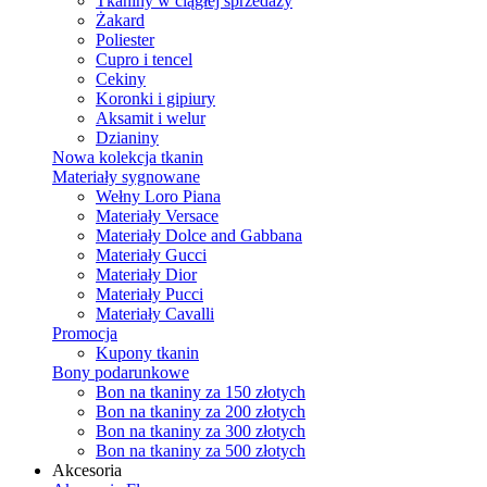
Tkaniny w ciągłej sprzedaży
Żakard
Poliester
Cupro i tencel
Cekiny
Koronki i gipiury
Aksamit i welur
Dzianiny
Nowa kolekcja tkanin
Materiały sygnowane
Wełny Loro Piana
Materiały Versace
Materiały Dolce and Gabbana
Materiały Gucci
Materiały Dior
Materiały Pucci
Materiały Cavalli
Promocja
Kupony tkanin
Bony podarunkowe
Bon na tkaniny za 150 złotych
Bon na tkaniny za 200 złotych
Bon na tkaniny za 300 złotych
Bon na tkaniny za 500 złotych
Akcesoria