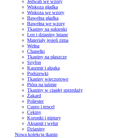
Jedwab we wzory
Wiskoza gładka
Wiskoza we wzory
Bawełna gładka
Bawełna we wzory
Tkaniny na sukienki
Len i dzianiny lniane
Materiały jesień zima
Wełna
Chanelki
Tkaniny na płaszcze
Szyfon
Kaszmir i alpaka
Podszewki
Tkaniny wieczorowe
Pióra na taśmie
Tkaniny w ciągłej sprzedaży
Żakard
Poliester
Cupro i tencel
Cekiny
Koronki i gipiury
Aksamit i welur
Dzianiny
Nowa kolekcja tkanin