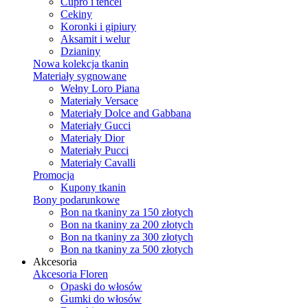
Cupro i tencel
Cekiny
Koronki i gipiury
Aksamit i welur
Dzianiny
Nowa kolekcja tkanin
Materiały sygnowane
Wełny Loro Piana
Materiały Versace
Materiały Dolce and Gabbana
Materiały Gucci
Materiały Dior
Materiały Pucci
Materiały Cavalli
Promocja
Kupony tkanin
Bony podarunkowe
Bon na tkaniny za 150 złotych
Bon na tkaniny za 200 złotych
Bon na tkaniny za 300 złotych
Bon na tkaniny za 500 złotych
Akcesoria
Akcesoria Floren
Opaski do włosów
Gumki do włosów