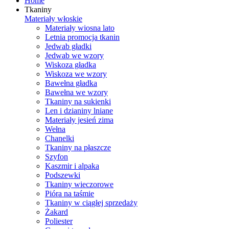
Home
Tkaniny
Materiały włoskie
Materiały wiosna lato
Letnia promocja tkanin
Jedwab gładki
Jedwab we wzory
Wiskoza gładka
Wiskoza we wzory
Bawełna gładka
Bawełna we wzory
Tkaniny na sukienki
Len i dzianiny lniane
Materiały jesień zima
Wełna
Chanelki
Tkaniny na płaszcze
Szyfon
Kaszmir i alpaka
Podszewki
Tkaniny wieczorowe
Pióra na taśmie
Tkaniny w ciągłej sprzedaży
Żakard
Poliester