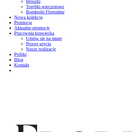
Broszki
Torebki wieczorowe
Bomberki Florentine
Nowa kolekcja
Promocja
Aktualne promocje
Pracownia krawiecka
Umów się na miarę
Proces szycia
Nasze realizacje
Próbki
Blog
Kontakt