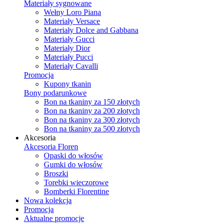
Materiały sygnowane
Wełny Loro Piana
Materiały Versace
Materiały Dolce and Gabbana
Materiały Gucci
Materiały Dior
Materiały Pucci
Materiały Cavalli
Promocja
Kupony tkanin
Bony podarunkowe
Bon na tkaniny za 150 złotych
Bon na tkaniny za 200 złotych
Bon na tkaniny za 300 złotych
Bon na tkaniny za 500 złotych
Akcesoria
Akcesoria Floren
Opaski do włosów
Gumki do włosów
Broszki
Torebki wieczorowe
Bomberki Florentine
Nowa kolekcja
Promocja
Aktualne promocje