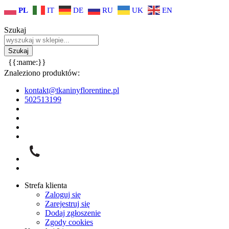
PL
IT
DE
RU
UK
EN
Szukaj
{{:name:}}
Znaleziono produktów:
kontakt@tkaninyflorentine.pl
502513199
Strefa klienta
Zaloguj się
Zarejestruj się
Dodaj zgłoszenie
Zgody cookies