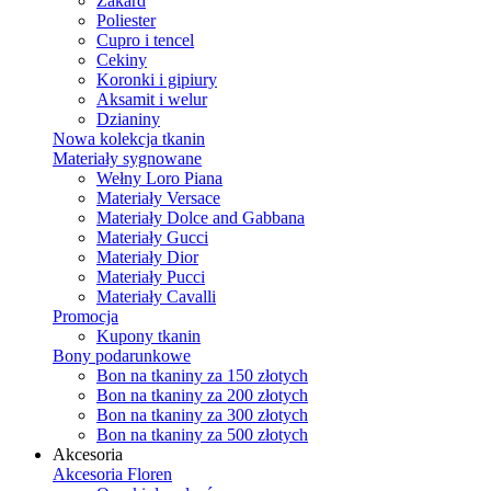
Żakard
Poliester
Cupro i tencel
Cekiny
Koronki i gipiury
Aksamit i welur
Dzianiny
Nowa kolekcja tkanin
Materiały sygnowane
Wełny Loro Piana
Materiały Versace
Materiały Dolce and Gabbana
Materiały Gucci
Materiały Dior
Materiały Pucci
Materiały Cavalli
Promocja
Kupony tkanin
Bony podarunkowe
Bon na tkaniny za 150 złotych
Bon na tkaniny za 200 złotych
Bon na tkaniny za 300 złotych
Bon na tkaniny za 500 złotych
Akcesoria
Akcesoria Floren