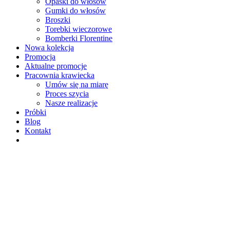
Opaski do włosów
Gumki do włosów
Broszki
Torebki wieczorowe
Bomberki Florentine
Nowa kolekcja
Promocja
Aktualne promocje
Pracownia krawiecka
Umów się na miarę
Proces szycia
Nasze realizacje
Próbki
Blog
Kontakt