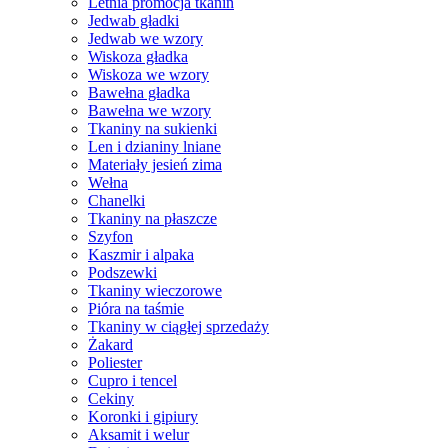
Letnia promocja tkanin
Jedwab gładki
Jedwab we wzory
Wiskoza gładka
Wiskoza we wzory
Bawełna gładka
Bawełna we wzory
Tkaniny na sukienki
Len i dzianiny lniane
Materiały jesień zima
Wełna
Chanelki
Tkaniny na płaszcze
Szyfon
Kaszmir i alpaka
Podszewki
Tkaniny wieczorowe
Pióra na taśmie
Tkaniny w ciągłej sprzedaży
Żakard
Poliester
Cupro i tencel
Cekiny
Koronki i gipiury
Aksamit i welur