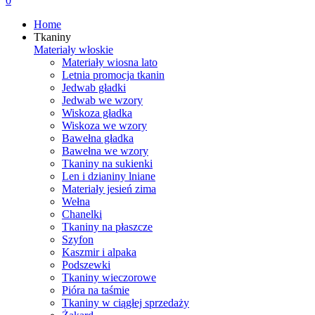
0
Home
Tkaniny
Materiały włoskie
Materiały wiosna lato
Letnia promocja tkanin
Jedwab gładki
Jedwab we wzory
Wiskoza gładka
Wiskoza we wzory
Bawełna gładka
Bawełna we wzory
Tkaniny na sukienki
Len i dzianiny lniane
Materiały jesień zima
Wełna
Chanelki
Tkaniny na płaszcze
Szyfon
Kaszmir i alpaka
Podszewki
Tkaniny wieczorowe
Pióra na taśmie
Tkaniny w ciągłej sprzedaży