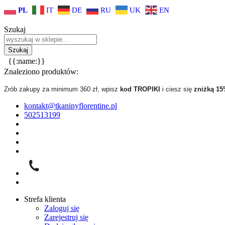
PL
IT
DE
RU
UK
EN
Szukaj
{{:name:}}
Znaleziono produktów:
Zrób zakupy za minimum 360 zł, wpisz
kod TROPIKI
i ciesz się
zniżką 1
kontakt@tkaninyflorentine.pl
502513199
Strefa klienta
Zaloguj się
Zarejestruj się