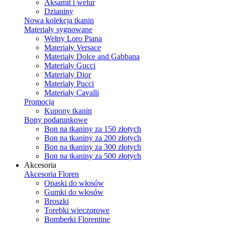
Aksamit i welur
Dzianiny
Nowa kolekcja tkanin
Materiały sygnowane
Wełny Loro Piana
Materiały Versace
Materiały Dolce and Gabbana
Materiały Gucci
Materiały Dior
Materiały Pucci
Materiały Cavalli
Promocja
Kupony tkanin
Bony podarunkowe
Bon na tkaniny za 150 złotych
Bon na tkaniny za 200 złotych
Bon na tkaniny za 300 złotych
Bon na tkaniny za 500 złotych
Akcesoria
Akcesoria Floren
Opaski do włosów
Gumki do włosów
Broszki
Torebki wieczorowe
Bomberki Florentine