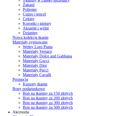
Tkaniny w ciągłej sprzedaży
Żakard
Poliester
Cupro i tencel
Cekiny
Koronki i gipiury
Aksamit i welur
Dzianiny
Nowa kolekcja tkanin
Materiały sygnowane
Wełny Loro Piana
Materiały Versace
Materiały Dolce and Gabbana
Materiały Gucci
Materiały Dior
Materiały Pucci
Materiały Cavalli
Promocja
Kupony tkanin
Bony podarunkowe
Bon na tkaniny za 150 złotych
Bon na tkaniny za 200 złotych
Bon na tkaniny za 300 złotych
Bon na tkaniny za 500 złotych
Akcesoria