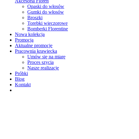
Akcesoria Floren
Opaski do włosów
Gumki do włosów
Broszki
Torebki wieczorowe
Bomberki Florentine
Nowa kolekcja
Promocja
Aktualne promocje
Pracownia krawiecka
Umów się na miarę
Proces szycia
Nasze realizacje
Próbki
Blog
Kontakt