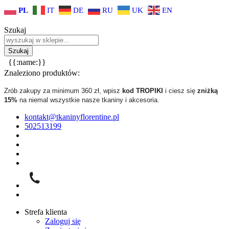
PL
IT
DE
RU
UK
EN
Szukaj
{{:name:}}
Znaleziono produktów:
Zrób zakupy za minimum 360 zł, wpisz
kod TROPIKI
i ciesz się
zniżką
15%
na niemal wszystkie nasze tkaniny i akcesoria.
kontakt@tkaninyflorentine.pl
502513199
Strefa klienta
Zaloguj się