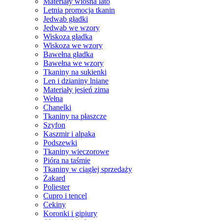
Materiały wiosna lato
Letnia promocja tkanin
Jedwab gładki
Jedwab we wzory
Wiskoza gładka
Wiskoza we wzory
Bawełna gładka
Bawełna we wzory
Tkaniny na sukienki
Len i dzianiny lniane
Materiały jesień zima
Wełna
Chanelki
Tkaniny na płaszcze
Szyfon
Kaszmir i alpaka
Podszewki
Tkaniny wieczorowe
Pióra na taśmie
Tkaniny w ciągłej sprzedaży
Żakard
Poliester
Cupro i tencel
Cekiny
Koronki i gipiury