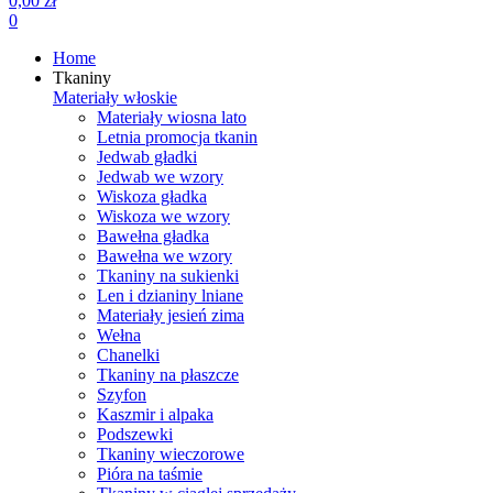
0,00 zł
0
Home
Tkaniny
Materiały włoskie
Materiały wiosna lato
Letnia promocja tkanin
Jedwab gładki
Jedwab we wzory
Wiskoza gładka
Wiskoza we wzory
Bawełna gładka
Bawełna we wzory
Tkaniny na sukienki
Len i dzianiny lniane
Materiały jesień zima
Wełna
Chanelki
Tkaniny na płaszcze
Szyfon
Kaszmir i alpaka
Podszewki
Tkaniny wieczorowe
Pióra na taśmie