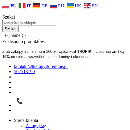
PL
IT
DE
RU
UK
EN
Szukaj
{{:name:}}
Znaleziono produktów:
Zrób zakupy za minimum 360 zł, wpisz
kod TROPIKI
i ciesz się
zniżką
15%
na niemal wszystkie nasze tkaniny i akcesoria.
kontakt@tkaninyflorentine.pl
502513199
Strefa klienta
Zaloguj się