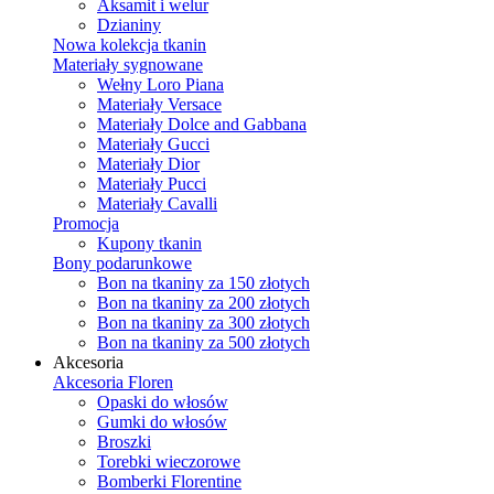
Aksamit i welur
Dzianiny
Nowa kolekcja tkanin
Materiały sygnowane
Wełny Loro Piana
Materiały Versace
Materiały Dolce and Gabbana
Materiały Gucci
Materiały Dior
Materiały Pucci
Materiały Cavalli
Promocja
Kupony tkanin
Bony podarunkowe
Bon na tkaniny za 150 złotych
Bon na tkaniny za 200 złotych
Bon na tkaniny za 300 złotych
Bon na tkaniny za 500 złotych
Akcesoria
Akcesoria Floren
Opaski do włosów
Gumki do włosów
Broszki
Torebki wieczorowe
Bomberki Florentine