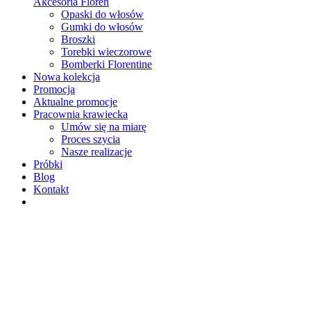
Akcesoria Floren
Opaski do włosów
Gumki do włosów
Broszki
Torebki wieczorowe
Bomberki Florentine
Nowa kolekcja
Promocja
Aktualne promocje
Pracownia krawiecka
Umów się na miarę
Proces szycia
Nasze realizacje
Próbki
Blog
Kontakt