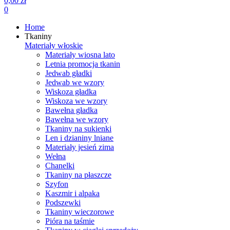
0,00 zł
0
Home
Tkaniny
Materiały włoskie
Materiały wiosna lato
Letnia promocja tkanin
Jedwab gładki
Jedwab we wzory
Wiskoza gładka
Wiskoza we wzory
Bawełna gładka
Bawełna we wzory
Tkaniny na sukienki
Len i dzianiny lniane
Materiały jesień zima
Wełna
Chanelki
Tkaniny na płaszcze
Szyfon
Kaszmir i alpaka
Podszewki
Tkaniny wieczorowe
Pióra na taśmie