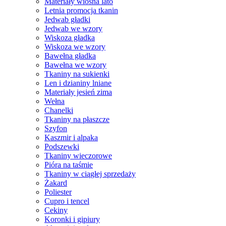
Materiały wiosna lato
Letnia promocja tkanin
Jedwab gładki
Jedwab we wzory
Wiskoza gładka
Wiskoza we wzory
Bawełna gładka
Bawełna we wzory
Tkaniny na sukienki
Len i dzianiny lniane
Materiały jesień zima
Wełna
Chanelki
Tkaniny na płaszcze
Szyfon
Kaszmir i alpaka
Podszewki
Tkaniny wieczorowe
Pióra na taśmie
Tkaniny w ciągłej sprzedaży
Żakard
Poliester
Cupro i tencel
Cekiny
Koronki i gipiury