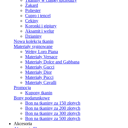
Tkaniny w ciągłej sprzedaży
Żakard
Poliester
Cupro i tencel
Cekiny
Koronki i gipiury
Aksamit i welur
Dzianiny
Nowa kolekcja tkanin
Materiały sygnowane
Wełny Loro Piana
Materiały Versace
Materiały Dolce and Gabbana
Materiały Gucci
Materiały Dior
Materiały Pucci
Materiały Cavalli
Promocja
Kupony tkanin
Bony podarunkowe
Bon na tkaniny za 150 złotych
Bon na tkaniny za 200 złotych
Bon na tkaniny za 300 złotych
Bon na tkaniny za 500 złotych
Akcesoria