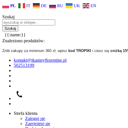
PL
IT
DE
RU
UK
EN
Szukaj
{{:name:}}
Znaleziono produktów:
Zrób zakupy za minimum 360 zł, wpisz
kod TROPIKI
i ciesz się
zniżką 1
kontakt@tkaninyflorentine.pl
502513199
Strefa klienta
Zaloguj się
Zarejestruj się