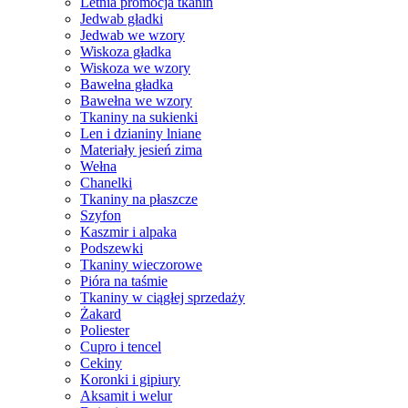
Letnia promocja tkanin
Jedwab gładki
Jedwab we wzory
Wiskoza gładka
Wiskoza we wzory
Bawełna gładka
Bawełna we wzory
Tkaniny na sukienki
Len i dzianiny lniane
Materiały jesień zima
Wełna
Chanelki
Tkaniny na płaszcze
Szyfon
Kaszmir i alpaka
Podszewki
Tkaniny wieczorowe
Pióra na taśmie
Tkaniny w ciągłej sprzedaży
Żakard
Poliester
Cupro i tencel
Cekiny
Koronki i gipiury
Aksamit i welur