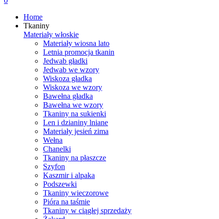
0
Home
Tkaniny
Materiały włoskie
Materiały wiosna lato
Letnia promocja tkanin
Jedwab gładki
Jedwab we wzory
Wiskoza gładka
Wiskoza we wzory
Bawełna gładka
Bawełna we wzory
Tkaniny na sukienki
Len i dzianiny lniane
Materiały jesień zima
Wełna
Chanelki
Tkaniny na płaszcze
Szyfon
Kaszmir i alpaka
Podszewki
Tkaniny wieczorowe
Pióra na taśmie
Tkaniny w ciągłej sprzedaży