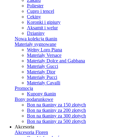
Żakard
Poliester
Cupro i tencel
Cekiny
Koronki i gipiury
Aksamit i welur
Dzianiny
Nowa kolekcja tkanin
Materiały sygnowane
Wełny Loro Piana
Materiały Versace
Materiały Dolce and Gabbana
Materiały Gucci
Materiały Dior
Materiały Pucci
Materiały Cavalli
Promocja
Kupony tkanin
Bony podarunkowe
Bon na tkaniny za 150 złotych
Bon na tkaniny za 200 złotych
Bon na tkaniny za 300 złotych
Bon na tkaniny za 500 złotych
Akcesoria
Akcesoria Floren