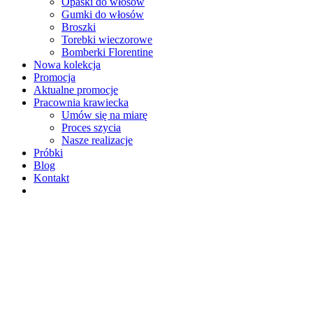
Opaski do włosów
Gumki do włosów
Broszki
Torebki wieczorowe
Bomberki Florentine
Nowa kolekcja
Promocja
Aktualne promocje
Pracownia krawiecka
Umów się na miarę
Proces szycia
Nasze realizacje
Próbki
Blog
Kontakt