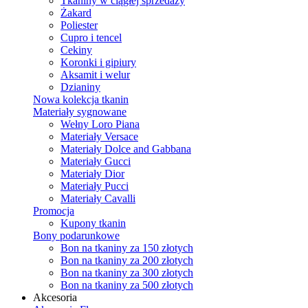
Tkaniny w ciągłej sprzedaży
Żakard
Poliester
Cupro i tencel
Cekiny
Koronki i gipiury
Aksamit i welur
Dzianiny
Nowa kolekcja tkanin
Materiały sygnowane
Wełny Loro Piana
Materiały Versace
Materiały Dolce and Gabbana
Materiały Gucci
Materiały Dior
Materiały Pucci
Materiały Cavalli
Promocja
Kupony tkanin
Bony podarunkowe
Bon na tkaniny za 150 złotych
Bon na tkaniny za 200 złotych
Bon na tkaniny za 300 złotych
Bon na tkaniny za 500 złotych
Akcesoria