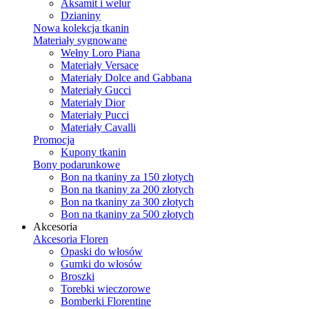
Aksamit i welur
Dzianiny
Nowa kolekcja tkanin
Materiały sygnowane
Wełny Loro Piana
Materiały Versace
Materiały Dolce and Gabbana
Materiały Gucci
Materiały Dior
Materiały Pucci
Materiały Cavalli
Promocja
Kupony tkanin
Bony podarunkowe
Bon na tkaniny za 150 złotych
Bon na tkaniny za 200 złotych
Bon na tkaniny za 300 złotych
Bon na tkaniny za 500 złotych
Akcesoria
Akcesoria Floren
Opaski do włosów
Gumki do włosów
Broszki
Torebki wieczorowe
Bomberki Florentine