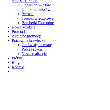
Akcesoria Floren
Opaski do włosów
Gumki do włosów
Broszki
Torebki wieczorowe
Bomberki Florentine
Nowa kolekcja
Promocja
Aktualne promocje
Pracownia krawiecka
Umów się na miarę
Proces szycia
Nasze realizacje
Próbki
Blog
Kontakt