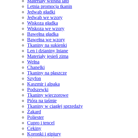
Materiały wiosna lato
Letnia promocja tkanin
Jedwab gładki
Jedwab we wzory
Wiskoza gładka
Wiskoza we wzory
Bawełna gładka
Bawełna we wzory
Tkaniny na sukienki
Len i dzianiny lniane
Materiały jesień zima
Wełna
Chanelki
Tkaniny na płaszcze
Szyfon
Kaszmir i alpaka
Podszewki
Tkaniny wieczorowe
Pióra na taśmie
Tkaniny w ciągłej sprzedaży
Żakard
Poliester
Cupro i tencel
Cekiny
Koronki i gipiury