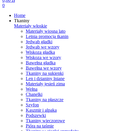
0,00 zł
0
Home
Tkaniny
Materiały włoskie
Materiały wiosna lato
Letnia promocja tkanin
Jedwab gładki
Jedwab we wzory
Wiskoza gładka
Wiskoza we wzory
Bawełna gładka
Bawełna we wzory
Tkaniny na sukienki
Len i dzianiny lniane
Materiały jesień zima
Wełna
Chanelki
Tkaniny na płaszcze
Szyfon
Kaszmir i alpaka
Podszewki
Tkaniny wieczorowe
Pióra na taśmie