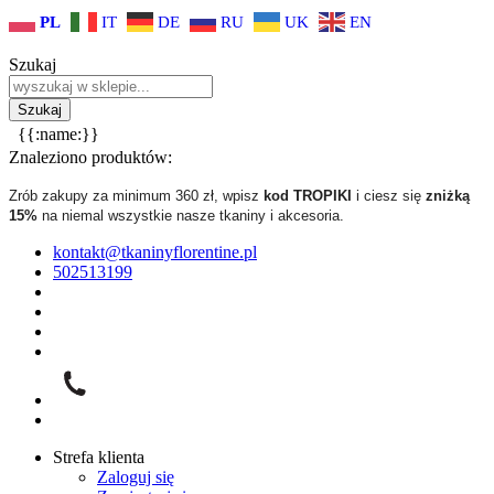
PL
IT
DE
RU
UK
EN
Szukaj
{{:name:}}
Znaleziono produktów:
Zrób zakupy za minimum 360 zł, wpisz
kod TROPIKI
i ciesz się
zniżką
15%
na niemal wszystkie nasze tkaniny i akcesoria.
kontakt@tkaninyflorentine.pl
502513199
Strefa klienta
Zaloguj się