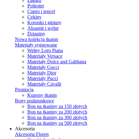
Żakard
Poliester
Cupro i tencel
Cekiny
Koronki i gipiury
Aksamit i welur
Dzianiny
Nowa kolekcja tkanin
Materiały sygnowane
Wełny Loro Piana
Materiały Versace
Materiały Dolce and Gabbana
Materiały Gucci
Materiały Dior
Materiały Pucci
Materiały Cavalli
Promocja
Kupony tkanin
Bony podarunkowe
Bon na tkaniny za 150 złotych
Bon na tkaniny za 200 złotych
Bon na tkaniny za 300 złotych
Bon na tkaniny za 500 złotych
Akcesoria
Akcesoria Floren