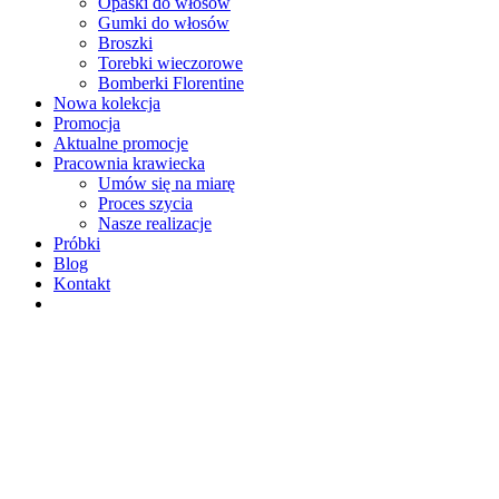
Opaski do włosów
Gumki do włosów
Broszki
Torebki wieczorowe
Bomberki Florentine
Nowa kolekcja
Promocja
Aktualne promocje
Pracownia krawiecka
Umów się na miarę
Proces szycia
Nasze realizacje
Próbki
Blog
Kontakt