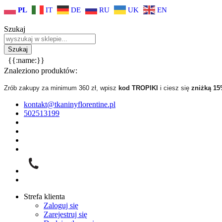
PL
IT
DE
RU
UK
EN
Szukaj
{{:name:}}
Znaleziono produktów:
Zrób zakupy za minimum 360 zł, wpisz
kod TROPIKI
i ciesz się
zniżką 1
kontakt@tkaninyflorentine.pl
502513199
Strefa klienta
Zaloguj się
Zarejestruj się