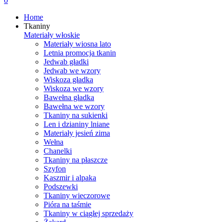
0
Home
Tkaniny
Materiały włoskie
Materiały wiosna lato
Letnia promocja tkanin
Jedwab gładki
Jedwab we wzory
Wiskoza gładka
Wiskoza we wzory
Bawełna gładka
Bawełna we wzory
Tkaniny na sukienki
Len i dzianiny lniane
Materiały jesień zima
Wełna
Chanelki
Tkaniny na płaszcze
Szyfon
Kaszmir i alpaka
Podszewki
Tkaniny wieczorowe
Pióra na taśmie
Tkaniny w ciągłej sprzedaży