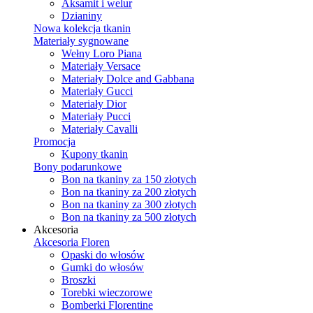
Aksamit i welur
Dzianiny
Nowa kolekcja tkanin
Materiały sygnowane
Wełny Loro Piana
Materiały Versace
Materiały Dolce and Gabbana
Materiały Gucci
Materiały Dior
Materiały Pucci
Materiały Cavalli
Promocja
Kupony tkanin
Bony podarunkowe
Bon na tkaniny za 150 złotych
Bon na tkaniny za 200 złotych
Bon na tkaniny za 300 złotych
Bon na tkaniny za 500 złotych
Akcesoria
Akcesoria Floren
Opaski do włosów
Gumki do włosów
Broszki
Torebki wieczorowe
Bomberki Florentine