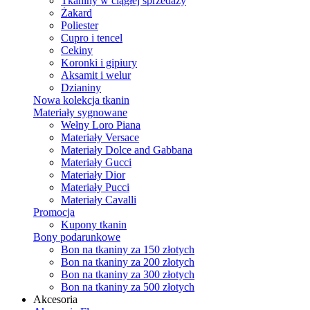
Tkaniny w ciągłej sprzedaży
Żakard
Poliester
Cupro i tencel
Cekiny
Koronki i gipiury
Aksamit i welur
Dzianiny
Nowa kolekcja tkanin
Materiały sygnowane
Wełny Loro Piana
Materiały Versace
Materiały Dolce and Gabbana
Materiały Gucci
Materiały Dior
Materiały Pucci
Materiały Cavalli
Promocja
Kupony tkanin
Bony podarunkowe
Bon na tkaniny za 150 złotych
Bon na tkaniny za 200 złotych
Bon na tkaniny za 300 złotych
Bon na tkaniny za 500 złotych
Akcesoria