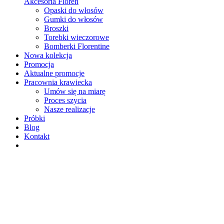
Akcesoria Floren
Opaski do włosów
Gumki do włosów
Broszki
Torebki wieczorowe
Bomberki Florentine
Nowa kolekcja
Promocja
Aktualne promocje
Pracownia krawiecka
Umów się na miarę
Proces szycia
Nasze realizacje
Próbki
Blog
Kontakt