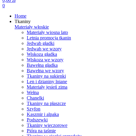
0,00 zł
0
Home
Tkaniny
Materiały włoskie
Materiały wiosna lato
Letnia promocja tkanin
Jedwab gładki
Jedwab we wzory
Wiskoza gładka
Wiskoza we wzory
Bawełna gładka
Bawełna we wzory
Tkaniny na sukienki
Len i dzianiny lniane
Materiały jesień zima
Wełna
Chanelki
Tkaniny na płaszcze
Szyfon
Kaszmir i alpaka
Podszewki
Tkaniny wieczorowe
Pióra na taśmie