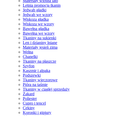
Materiały wiosna lato
Letnia promocja tkanin
Jedwab gładki
Jedwab we wzory
Wiskoza gładka
Wiskoza we wzory
Bawełna gładka
Bawełna we wzory
Tkaniny na sukienki
Len i dzianiny lniane
Materiały jesień zima
Wełna
Chanelki
Tkaniny na płaszcze
Szyfon
Kaszmir i alpaka
Podszewki
Tkaniny wieczorowe
Pióra na taśmie
Tkaniny w ciągłej sprzedaży
Żakard
Poliester
Cupro i tencel
Cekiny
Koronki i gipiury