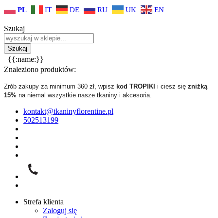
PL
IT
DE
RU
UK
EN
Szukaj
{{:name:}}
Znaleziono produktów:
Zrób zakupy za minimum 360 zł, wpisz
kod TROPIKI
i ciesz się
zniżką
15%
na niemal wszystkie nasze tkaniny i akcesoria.
kontakt@tkaninyflorentine.pl
502513199
Strefa klienta
Zaloguj się