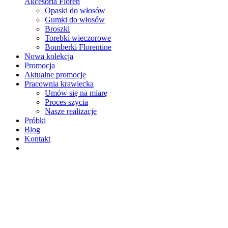
Akcesoria Floren
Opaski do włosów
Gumki do włosów
Broszki
Torebki wieczorowe
Bomberki Florentine
Nowa kolekcja
Promocja
Aktualne promocje
Pracownia krawiecka
Umów się na miarę
Proces szycia
Nasze realizacje
Próbki
Blog
Kontakt