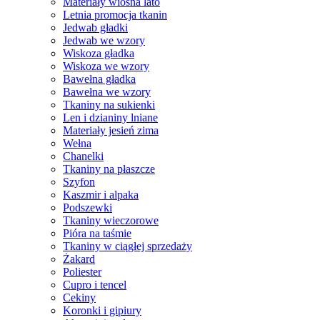
Materiały wiosna lato
Letnia promocja tkanin
Jedwab gładki
Jedwab we wzory
Wiskoza gładka
Wiskoza we wzory
Bawełna gładka
Bawełna we wzory
Tkaniny na sukienki
Len i dzianiny lniane
Materiały jesień zima
Wełna
Chanelki
Tkaniny na płaszcze
Szyfon
Kaszmir i alpaka
Podszewki
Tkaniny wieczorowe
Pióra na taśmie
Tkaniny w ciągłej sprzedaży
Żakard
Poliester
Cupro i tencel
Cekiny
Koronki i gipiury