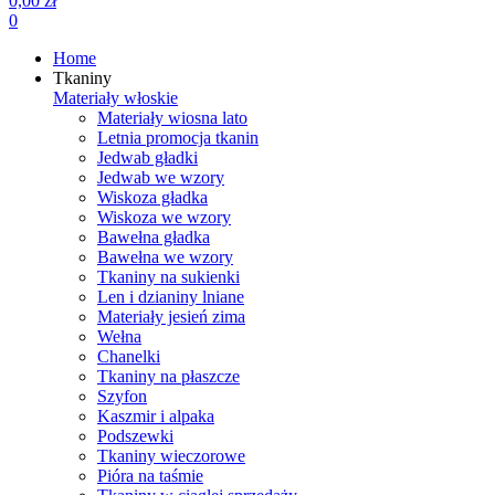
0,00 zł
0
Home
Tkaniny
Materiały włoskie
Materiały wiosna lato
Letnia promocja tkanin
Jedwab gładki
Jedwab we wzory
Wiskoza gładka
Wiskoza we wzory
Bawełna gładka
Bawełna we wzory
Tkaniny na sukienki
Len i dzianiny lniane
Materiały jesień zima
Wełna
Chanelki
Tkaniny na płaszcze
Szyfon
Kaszmir i alpaka
Podszewki
Tkaniny wieczorowe
Pióra na taśmie