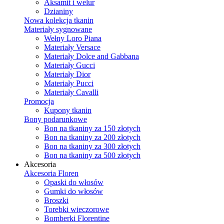
Aksamit i welur
Dzianiny
Nowa kolekcja tkanin
Materiały sygnowane
Wełny Loro Piana
Materiały Versace
Materiały Dolce and Gabbana
Materiały Gucci
Materiały Dior
Materiały Pucci
Materiały Cavalli
Promocja
Kupony tkanin
Bony podarunkowe
Bon na tkaniny za 150 złotych
Bon na tkaniny za 200 złotych
Bon na tkaniny za 300 złotych
Bon na tkaniny za 500 złotych
Akcesoria
Akcesoria Floren
Opaski do włosów
Gumki do włosów
Broszki
Torebki wieczorowe
Bomberki Florentine