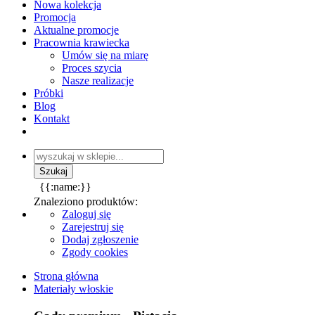
Nowa kolekcja
Promocja
Aktualne promocje
Pracownia krawiecka
Umów się na miarę
Proces szycia
Nasze realizacje
Próbki
Blog
Kontakt
{{:name:}}
Znaleziono produktów:
Zaloguj się
Zarejestruj się
Dodaj zgłoszenie
Zgody cookies
Strona główna
Materiały włoskie