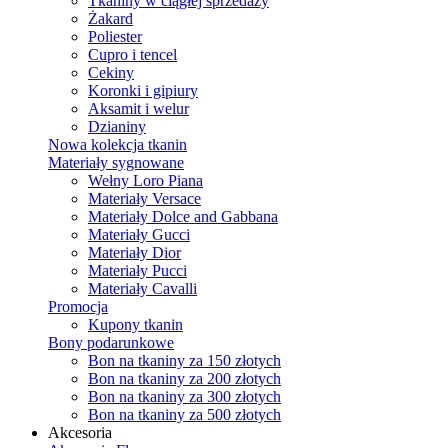
Tkaniny w ciągłej sprzedaży
Żakard
Poliester
Cupro i tencel
Cekiny
Koronki i gipiury
Aksamit i welur
Dzianiny
Nowa kolekcja tkanin
Materiały sygnowane
Wełny Loro Piana
Materiały Versace
Materiały Dolce and Gabbana
Materiały Gucci
Materiały Dior
Materiały Pucci
Materiały Cavalli
Promocja
Kupony tkanin
Bony podarunkowe
Bon na tkaniny za 150 złotych
Bon na tkaniny za 200 złotych
Bon na tkaniny za 300 złotych
Bon na tkaniny za 500 złotych
Akcesoria