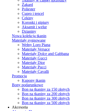
Tkaniny w ciągłej sprzedaży
Żakard
Poliester
Cupro i tencel
Cekiny
Koronki i gipiury
Aksamit i welur
Dzianiny
Nowa kolekcja tkanin
Materiały sygnowane
Wełny Loro Piana
Materiały Versace
Materiały Dolce and Gabbana
Materiały Gucci
Materiały Dior
Materiały Pucci
Materiały Cavalli
Promocja
Kupony tkanin
Bony podarunkowe
Bon na tkaniny za 150 złotych
Bon na tkaniny za 200 złotych
Bon na tkaniny za 300 złotych
Bon na tkaniny za 500 złotych
Akcesoria