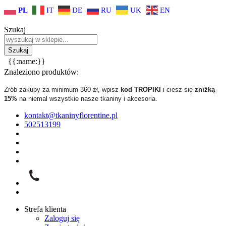
PL
IT
DE
RU
UK
EN
Szukaj
{{:name:}}
Znaleziono produktów:
Zrób zakupy za minimum 360 zł, wpisz
kod TROPIKI
i ciesz się
zniżką
15%
na niemal wszystkie nasze tkaniny i akcesoria.
kontakt@tkaninyflorentine.pl
502513199
Strefa klienta
Zaloguj się