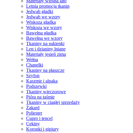
Materiały wiosna lato
Letnia promocja tkanin
Jedwab gładki
Jedwab we wzory
Wiskoza gładka
Wiskoza we wzory
Bawełna gładka
Bawełna we wzory
Tkaniny na sukienki
Len i dzianiny lniane
Materiały jesień zima
Wełna
Chanelki
Tkaniny na płaszcze
Szyfon
Kaszmir i alpaka
Podszewki
Tkaniny wieczorowe
Pióra na taśmie
Tkaniny w ciągłej sprzedaży
Żakard
Poliester
Cupro i tencel
Cekiny
Koronki i gipiury