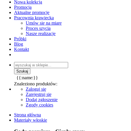
Nowa kolekcja
Promocja
Aktualne promocje
Pracownia krawiecka
Umów się na miarę
Proces szycia
Nasze realizacje
Próbki
Blog
Kontakt
{{:name:}}
Znaleziono produktów:
Zaloguj się
Zarejestruj się
Dodaj zgłoszenie
Zgody cookies
Strona główna
Materiały włoskie