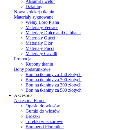
Aksamit i welur
Dzianiny
Nowa kolekcja tkanin
Materiały sygnowane
Wełny Loro Piana
Materiały Versace
Materiały Dolce and Gabbana
Materiały Gucci
Materiały Dior
Materiały Pucci
Materiały Cavalli
Promocja
Kupony tkanin
Bony podarunkowe
Bon na tkaniny za 150 złotych
Bon na tkaniny za 200 złotych
Bon na tkaniny za 300 złotych
Bon na tkaniny za 500 złotych
Akcesoria
Akcesoria Floren
Opaski do włosów
Gumki do włosów
Broszki
Torebki wieczorowe
Bomberki Florentine