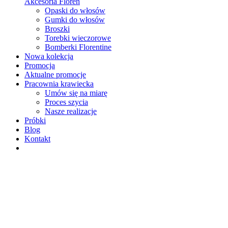
Akcesoria Floren
Opaski do włosów
Gumki do włosów
Broszki
Torebki wieczorowe
Bomberki Florentine
Nowa kolekcja
Promocja
Aktualne promocje
Pracownia krawiecka
Umów się na miarę
Proces szycia
Nasze realizacje
Próbki
Blog
Kontakt