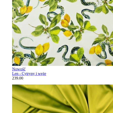
Nowość
Len - Cytryny i węże
239.00