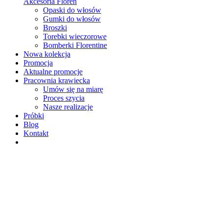
Akcesoria Floren
Opaski do włosów
Gumki do włosów
Broszki
Torebki wieczorowe
Bomberki Florentine
Nowa kolekcja
Promocja
Aktualne promocje
Pracownia krawiecka
Umów się na miarę
Proces szycia
Nasze realizacje
Próbki
Blog
Kontakt