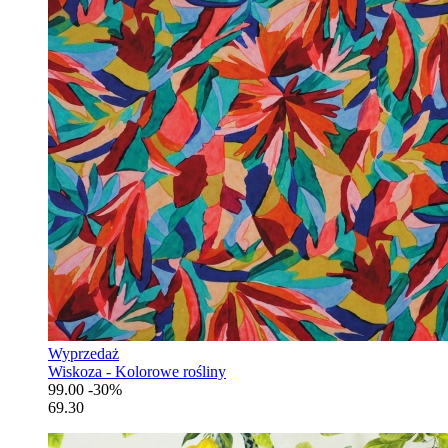
Wyprzedaż
Wiskoza - Kolorowe rośliny
99.00
-30%
69.30