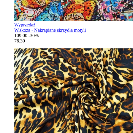
Wyprzedaż
Wiskoza - Nakrapiane skrzydła motyli
109.00
-30%
76.30