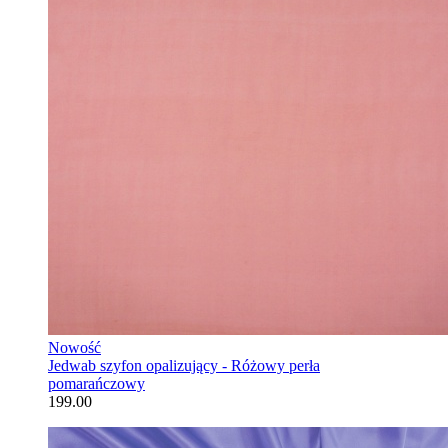
Nowość
Jedwab szyfon opalizujący - Różowy perła
pomarańczowy
199.00