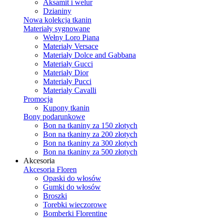
Aksamit i welur
Dzianiny
Nowa kolekcja tkanin
Materiały sygnowane
Wełny Loro Piana
Materiały Versace
Materiały Dolce and Gabbana
Materiały Gucci
Materiały Dior
Materiały Pucci
Materiały Cavalli
Promocja
Kupony tkanin
Bony podarunkowe
Bon na tkaniny za 150 złotych
Bon na tkaniny za 200 złotych
Bon na tkaniny za 300 złotych
Bon na tkaniny za 500 złotych
Akcesoria
Akcesoria Floren
Opaski do włosów
Gumki do włosów
Broszki
Torebki wieczorowe
Bomberki Florentine