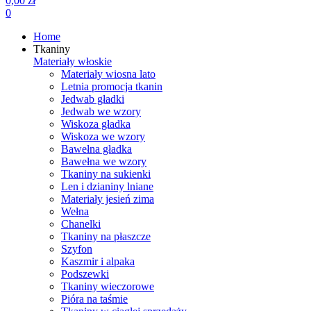
0,00 zł
0
Home
Tkaniny
Materiały włoskie
Materiały wiosna lato
Letnia promocja tkanin
Jedwab gładki
Jedwab we wzory
Wiskoza gładka
Wiskoza we wzory
Bawełna gładka
Bawełna we wzory
Tkaniny na sukienki
Len i dzianiny lniane
Materiały jesień zima
Wełna
Chanelki
Tkaniny na płaszcze
Szyfon
Kaszmir i alpaka
Podszewki
Tkaniny wieczorowe
Pióra na taśmie