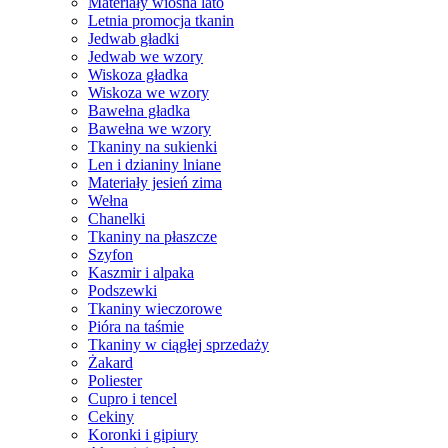
Materiały wiosna lato
Letnia promocja tkanin
Jedwab gładki
Jedwab we wzory
Wiskoza gładka
Wiskoza we wzory
Bawełna gładka
Bawełna we wzory
Tkaniny na sukienki
Len i dzianiny lniane
Materiały jesień zima
Wełna
Chanelki
Tkaniny na płaszcze
Szyfon
Kaszmir i alpaka
Podszewki
Tkaniny wieczorowe
Pióra na taśmie
Tkaniny w ciągłej sprzedaży
Żakard
Poliester
Cupro i tencel
Cekiny
Koronki i gipiury