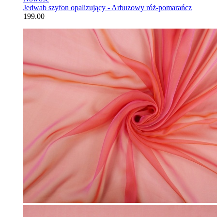
Jedwab szyfon opalizujący - Arbuzowy róż-pomarańcz
199.00