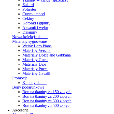
Tkaniny w ciągłej sprzedaży
Żakard
Poliester
Cupro i tencel
Cekiny
Koronki i gipiury
Aksamit i welur
Dzianiny
Nowa kolekcja tkanin
Materiały sygnowane
Wełny Loro Piana
Materiały Versace
Materiały Dolce and Gabbana
Materiały Gucci
Materiały Dior
Materiały Pucci
Materiały Cavalli
Promocja
Kupony tkanin
Bony podarunkowe
Bon na tkaniny za 150 złotych
Bon na tkaniny za 200 złotych
Bon na tkaniny za 300 złotych
Bon na tkaniny za 500 złotych
Akcesoria