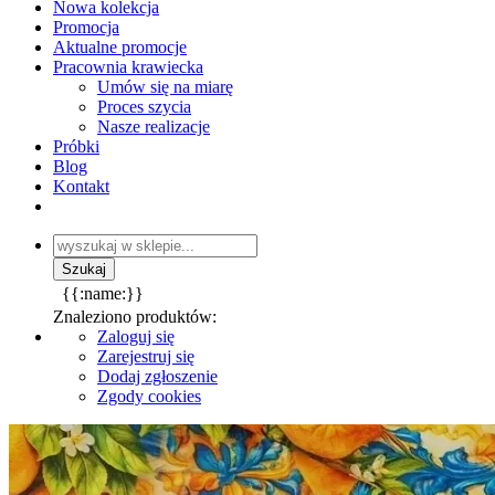
Nowa kolekcja
Promocja
Aktualne promocje
Pracownia krawiecka
Umów się na miarę
Proces szycia
Nasze realizacje
Próbki
Blog
Kontakt
{{:name:}}
Znaleziono produktów:
Zaloguj się
Zarejestruj się
Dodaj zgłoszenie
Zgody cookies