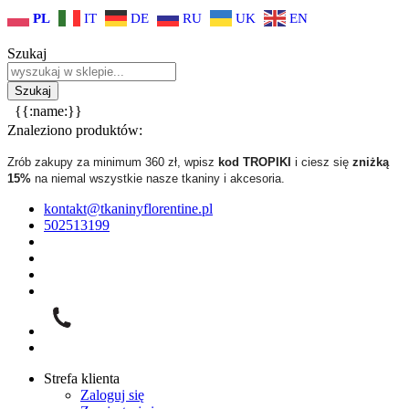
PL
IT
DE
RU
UK
EN
Szukaj
{{:name:}}
Znaleziono produktów:
Zrób zakupy za minimum 360 zł, wpisz
kod TROPIKI
i ciesz się
zniżką
15%
na niemal wszystkie nasze tkaniny i akcesoria.
kontakt@tkaninyflorentine.pl
502513199
Strefa klienta
Zaloguj się