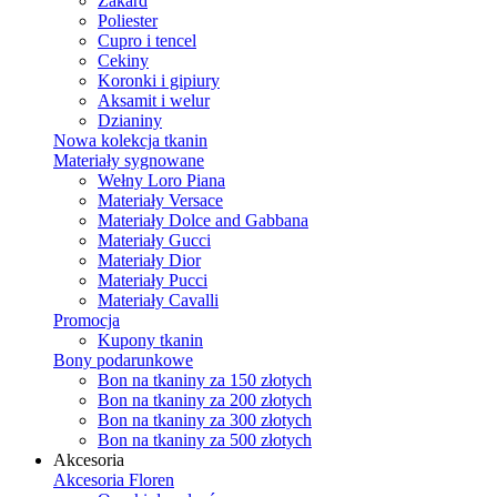
Żakard
Poliester
Cupro i tencel
Cekiny
Koronki i gipiury
Aksamit i welur
Dzianiny
Nowa kolekcja tkanin
Materiały sygnowane
Wełny Loro Piana
Materiały Versace
Materiały Dolce and Gabbana
Materiały Gucci
Materiały Dior
Materiały Pucci
Materiały Cavalli
Promocja
Kupony tkanin
Bony podarunkowe
Bon na tkaniny za 150 złotych
Bon na tkaniny za 200 złotych
Bon na tkaniny za 300 złotych
Bon na tkaniny za 500 złotych
Akcesoria
Akcesoria Floren