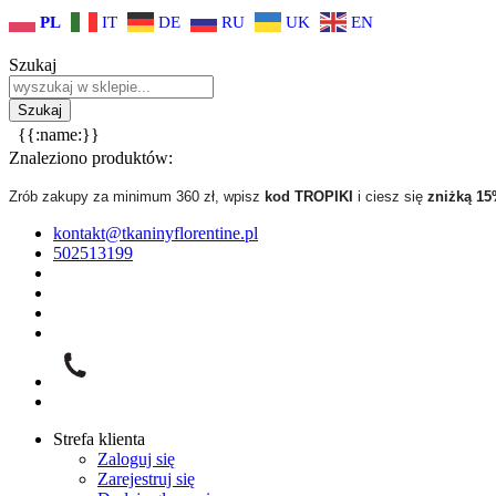
PL
IT
DE
RU
UK
EN
Szukaj
{{:name:}}
Znaleziono produktów:
Zrób zakupy za minimum 360 zł, wpisz
kod TROPIKI
i ciesz się
zniżką 1
kontakt@tkaninyflorentine.pl
502513199
Strefa klienta
Zaloguj się
Zarejestruj się