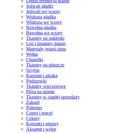
Letnia promocja tkanin
Jedwab gładki
Jedwab we wzory
Wiskoza gładka
Wiskoza we wzory
Bawełna gładka
Bawełna we wzory
Tkaniny na sukienki
Len i dzianiny lniane
Materiały jesień zima
Wełna
Chanelki
Tkaniny na płaszcze
Szyfon
Kaszmir i alpaka
Podszewki
Tkaniny wieczorowe
Pióra na taśmie
Tkaniny w ciągłej sprzedaży
Żakard
Poliester
Cupro i tencel
Cekiny
Koronki i gipiury
Aksamit i welur