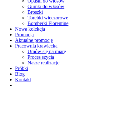
Opaski do włosów
Gumki do włosów
Broszki
Torebki wieczorowe
Bomberki Florentine
Nowa kolekcja
Promocja
Aktualne promocje
Pracownia krawiecka
Umów się na miarę
Proces szycia
Nasze realizacje
Próbki
Blog
Kontakt