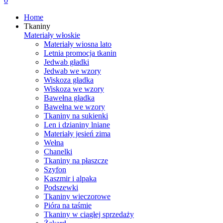
0
Home
Tkaniny
Materiały włoskie
Materiały wiosna lato
Letnia promocja tkanin
Jedwab gładki
Jedwab we wzory
Wiskoza gładka
Wiskoza we wzory
Bawełna gładka
Bawełna we wzory
Tkaniny na sukienki
Len i dzianiny lniane
Materiały jesień zima
Wełna
Chanelki
Tkaniny na płaszcze
Szyfon
Kaszmir i alpaka
Podszewki
Tkaniny wieczorowe
Pióra na taśmie
Tkaniny w ciągłej sprzedaży