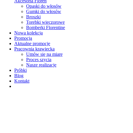
Akcesoria Floren
Opaski do włosów
Gumki do włosów
Broszki
Torebki wieczorowe
Bomberki Florentine
Nowa kolekcja
Promocja
Aktualne promocje
Pracownia krawiecka
Umów się na miarę
Proces szycia
Nasze realizacje
Próbki
Blog
Kontakt