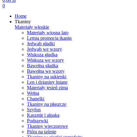
0,00 zł
0
Home
Tkaniny
Materiały włoskie
Materiały wiosna lato
Letnia promocja tkanin
Jedwab gładki
Jedwab we wzory
Wiskoza gładka
Wiskoza we wzory
Bawełna gładka
Bawełna we wzory
Tkaniny na sukienki
Len i dzianiny lniane
Materiały jesień zima
Wełna
Chanelki
Tkaniny na płaszcze
Szyfon
Kaszmir i alpaka
Podszewki
Tkaniny wieczorowe
Pióra na taśmie