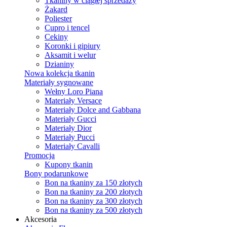
Tkaniny w ciągłej sprzedaży
Żakard
Poliester
Cupro i tencel
Cekiny
Koronki i gipiury
Aksamit i welur
Dzianiny
Nowa kolekcja tkanin
Materiały sygnowane
Wełny Loro Piana
Materiały Versace
Materiały Dolce and Gabbana
Materiały Gucci
Materiały Dior
Materiały Pucci
Materiały Cavalli
Promocja
Kupony tkanin
Bony podarunkowe
Bon na tkaniny za 150 złotych
Bon na tkaniny za 200 złotych
Bon na tkaniny za 300 złotych
Bon na tkaniny za 500 złotych
Akcesoria