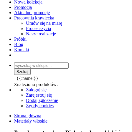
Nowa kolekcja
Promocja
Aktualne promocje
Pracownia krawiecka
Umów się na miarę
Proces szycia
Nasze realizacje
Próbki
Blog
Kontakt
{{:name:}}
Znaleziono produktów:
Zaloguj się
Zarejestruj się
Dodaj zgłoszenie
Zgody cookies
Strona główna
Materiały włoskie