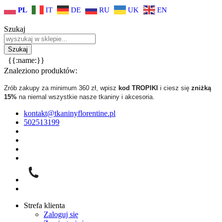
PL
IT
DE
RU
UK
EN
Szukaj
{{:name:}}
Znaleziono produktów:
Zrób zakupy za minimum 360 zł, wpisz
kod TROPIKI
i ciesz się
zniżką
15%
na niemal wszystkie nasze tkaniny i akcesoria.
kontakt@tkaninyflorentine.pl
502513199
Strefa klienta
Zaloguj się