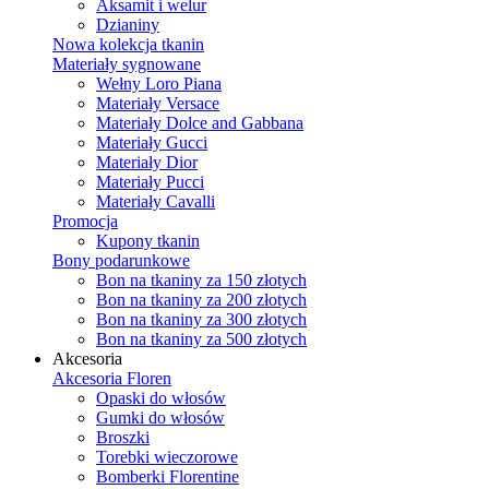
Aksamit i welur
Dzianiny
Nowa kolekcja tkanin
Materiały sygnowane
Wełny Loro Piana
Materiały Versace
Materiały Dolce and Gabbana
Materiały Gucci
Materiały Dior
Materiały Pucci
Materiały Cavalli
Promocja
Kupony tkanin
Bony podarunkowe
Bon na tkaniny za 150 złotych
Bon na tkaniny za 200 złotych
Bon na tkaniny za 300 złotych
Bon na tkaniny za 500 złotych
Akcesoria
Akcesoria Floren
Opaski do włosów
Gumki do włosów
Broszki
Torebki wieczorowe
Bomberki Florentine