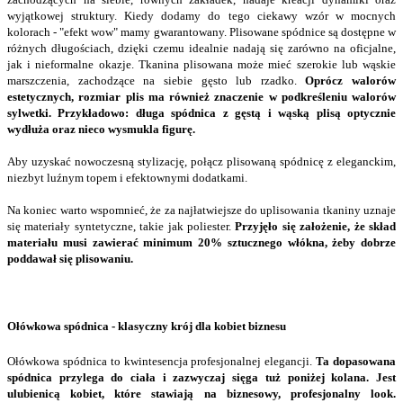
wyjątkowej struktury. Kiedy dodamy do tego ciekawy wzór w mocnych
kolorach - "efekt wow" mamy gwarantowany. Plisowane spódnice są dostępne w
różnych długościach, dzięki czemu idealnie nadają się zarówno na oficjalne,
jak i nieformalne okazje. Tkanina plisowana może mieć szerokie lub wąskie
marszczenia, zachodzące na siebie gęsto lub rzadko.
Oprócz walorów
estetycznych, rozmiar plis ma również znaczenie w podkreśleniu walorów
sylwetki. Przykładowo: długa spódnica z gęstą i wąską plisą optycznie
wydłuża oraz nieco wysmukla figurę.
Aby uzyskać nowoczesną stylizację, połącz plisowaną spódnicę z eleganckim,
niezbyt luźnym topem i efektownymi dodatkami.
Na koniec warto wspomnieć, że za najłatwiejsze do uplisowania tkaniny uznaje
się materiały syntetyczne, takie jak poliester.
Przyjęło się założenie, że skład
materiału musi zawierać minimum 20% sztucznego włókna, żeby dobrze
poddawał się plisowaniu.
Ołówkowa spódnica - klasyczny krój dla kobiet biznesu
Ołówkowa spódnica to kwintesencja profesjonalnej elegancji.
Ta dopasowana
spódnica przylega do ciała i zazwyczaj sięga tuż poniżej kolana.
Jest
ulubienicą kobiet, które stawiają na biznesowy, profesjonalny look.