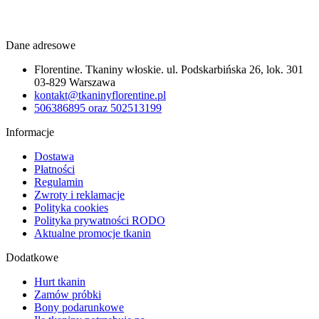
Dane adresowe
Florentine. Tkaniny włoskie. ul. Podskarbińska 26, lok. 301
03-829 Warszawa
kontakt@tkaninyflorentine.pl
506386895 oraz 502513199
Informacje
Dostawa
Płatności
Regulamin
Zwroty i reklamacje
Polityka cookies
Polityka prywatności RODO
Aktualne promocje tkanin
Dodatkowe
Hurt tkanin
Zamów próbki
Bony podarunkowe