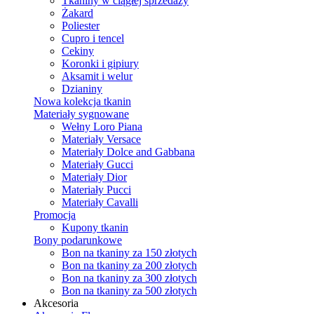
Tkaniny w ciągłej sprzedaży
Żakard
Poliester
Cupro i tencel
Cekiny
Koronki i gipiury
Aksamit i welur
Dzianiny
Nowa kolekcja tkanin
Materiały sygnowane
Wełny Loro Piana
Materiały Versace
Materiały Dolce and Gabbana
Materiały Gucci
Materiały Dior
Materiały Pucci
Materiały Cavalli
Promocja
Kupony tkanin
Bony podarunkowe
Bon na tkaniny za 150 złotych
Bon na tkaniny za 200 złotych
Bon na tkaniny za 300 złotych
Bon na tkaniny za 500 złotych
Akcesoria