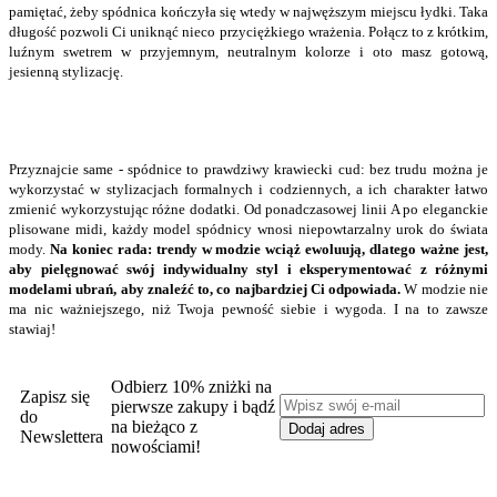
pamiętać, żeby spódnica kończyła się wtedy w najwęższym miejscu łydki. Taka
długość pozwoli Ci uniknąć nieco przyciężkiego wrażenia. Połącz to z krótkim,
luźnym swetrem w przyjemnym, neutralnym kolorze i oto masz gotową,
jesienną stylizację.
Przyznajcie same - spódnice to prawdziwy krawiecki cud: bez trudu można je
wykorzystać w stylizacjach formalnych i codziennych, a ich charakter łatwo
zmienić wykorzystując różne dodatki. Od ponadczasowej linii A po eleganckie
plisowane midi, każdy model spódnicy wnosi niepowtarzalny urok do świata
mody.
Na koniec rada: trendy w modzie wciąż ewoluują, dlatego ważne jest,
aby pielęgnować swój indywidualny styl i eksperymentować z różnymi
modelami ubrań, aby znaleźć to, co najbardziej Ci odpowiada.
W modzie nie
ma nic ważniejszego, niż Twoja pewność siebie i wygoda. I na to zawsze
stawiaj!
Odbierz 10% zniżki na
Zapisz się
pierwsze zakupy i bądź
do
na bieżąco z
Newslettera
nowościami!