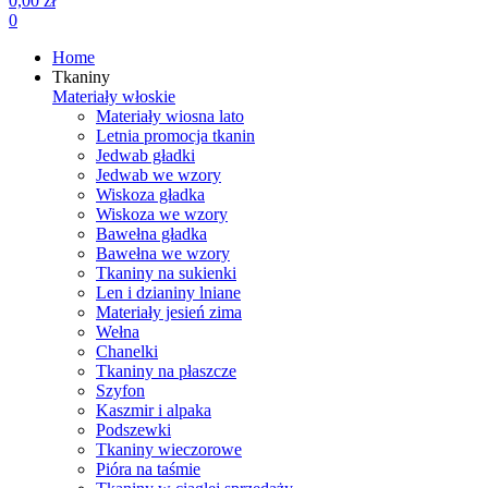
0,00 zł
0
Home
Tkaniny
Materiały włoskie
Materiały wiosna lato
Letnia promocja tkanin
Jedwab gładki
Jedwab we wzory
Wiskoza gładka
Wiskoza we wzory
Bawełna gładka
Bawełna we wzory
Tkaniny na sukienki
Len i dzianiny lniane
Materiały jesień zima
Wełna
Chanelki
Tkaniny na płaszcze
Szyfon
Kaszmir i alpaka
Podszewki
Tkaniny wieczorowe
Pióra na taśmie