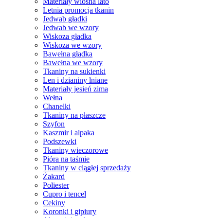
Materiały wiosna lato
Letnia promocja tkanin
Jedwab gładki
Jedwab we wzory
Wiskoza gładka
Wiskoza we wzory
Bawełna gładka
Bawełna we wzory
Tkaniny na sukienki
Len i dzianiny lniane
Materiały jesień zima
Wełna
Chanelki
Tkaniny na płaszcze
Szyfon
Kaszmir i alpaka
Podszewki
Tkaniny wieczorowe
Pióra na taśmie
Tkaniny w ciągłej sprzedaży
Żakard
Poliester
Cupro i tencel
Cekiny
Koronki i gipiury