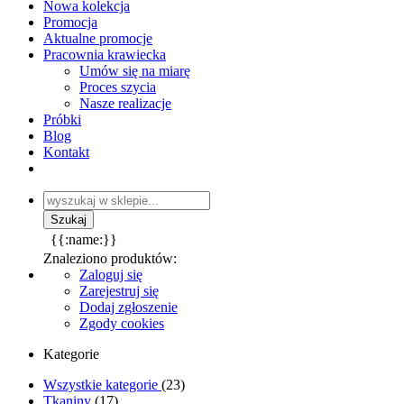
Nowa kolekcja
Promocja
Aktualne promocje
Pracownia krawiecka
Umów się na miarę
Proces szycia
Nasze realizacje
Próbki
Blog
Kontakt
{{:name:}}
Znaleziono produktów:
Zaloguj się
Zarejestruj się
Dodaj zgłoszenie
Zgody cookies
Kategorie
Wszystkie kategorie
(23)
Tkaniny
(17)