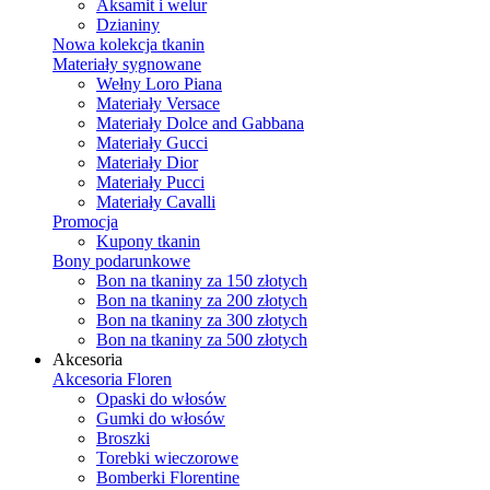
Aksamit i welur
Dzianiny
Nowa kolekcja tkanin
Materiały sygnowane
Wełny Loro Piana
Materiały Versace
Materiały Dolce and Gabbana
Materiały Gucci
Materiały Dior
Materiały Pucci
Materiały Cavalli
Promocja
Kupony tkanin
Bony podarunkowe
Bon na tkaniny za 150 złotych
Bon na tkaniny za 200 złotych
Bon na tkaniny za 300 złotych
Bon na tkaniny za 500 złotych
Akcesoria
Akcesoria Floren
Opaski do włosów
Gumki do włosów
Broszki
Torebki wieczorowe
Bomberki Florentine