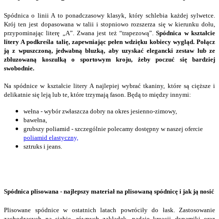
Spódnica o linii A to ponadczasowy klasyk, który schlebia każdej sylwetce.
Krój ten jest dopasowana w talii i stopniowo rozszerza się w kierunku dołu,
przypominając literę „A”. Zwana jest też “trapezową”.
Spódnica w kształcie
litery A podkreśla talię, zapewniając pełen wdzięku kobiecy wygląd.
Połącz
ją z wpuszczoną, jedwabną bluzką, aby uzyskać elegancki zestaw lub ze
zbluzowaną koszulką o sportowym kroju, żeby poczuć się bardziej
swobodnie.
Na spódnice w kształcie litery A najlepiej wybrać tkaniny, które są cięższe i
delikatnie się leją lub te, które trzymają fason. Będą to między innymi:
wełna - wybór zwłaszcza dobry na okres jesienno-zimowy,
bawełna,
grubszy poliamid - szczególnie polecamy dostępny w naszej ofercie
poliamid elastyczny,
sztruks i jeans.
Spódnica plisowana - najlepszy materiał na plisowaną spódnicę i jak ją nosić
Plisowane spódnice w ostatnich latach powróciły do łask. Zastosowanie
zachodzących na siebie, równych zakładek, nadaje kreacji dynamiki oraz