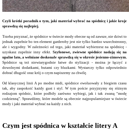
Czyli krótki poradnik o tym, jaki materiał wybrać na spódnicę i jakie kroje
sprawdzą się najlepiej.
Trzeba przyznać, że spódnice w świecie mody obecne są od zawsze, nie dziwi to
jednak zupełnie bo ten element garderoby jest nie tylko bardzo wszechstronny,
ale i wygodny. W zależności od tego, jaki materiał wybierzesz na spódnicę -
uzyskasz zupełnie inny efekt.
Szyfonowe, zwiewne spódnice nadają się na
upalne lato, a wełniane doskonale sprawdzą się w okresie jesienno-zimowym.
Spódnice są też niewiarygodnie łatwe do stylizacji - można je łączyć z
dowolnymi dodatkami, butami czy bluzkami. Wystarczy tylko odpowiednio
dobrać długość oraz krój o czym napiszemy za chwilę.
Od klasycznej linii A po modne midi, spódnice ewoluowały z biegiem czasu
tak, aby zaspokoić każdy gust i styl. W tym poście przyjrzymy się różnym
rodzajom spódnic, które podbiły zarówno wybiegi, jak i tak zwaną “modę
codzienną”. Sprawdźmy, które modele są obecnie najpopularniejsze w świecie
mody i jaki materiał wybrać na każdy z nich.
Czym jest spódnica w kształcie litery A