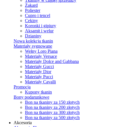
Tkaniny w ciągłej sprzedaży
Żakard
Poliester
Cupro i tencel
Cekiny
Koronki i gipiury
Aksamit i welur
Dzianiny
Nowa kolekcja tkanin
Materiały sygnowane
Wełny Loro Piana
Materiały Versace
Materiały Dolce and Gabbana
Materiały Gucci
Materiały Dior
Materiały Pucci
Materiały Cavalli
Promocja
Kupony tkanin
Bony podarunkowe
Bon na tkaniny za 150 złotych
Bon na tkaniny za 200 złotych
Bon na tkaniny za 300 złotych
Bon na tkaniny za 500 złotych
Akcesoria