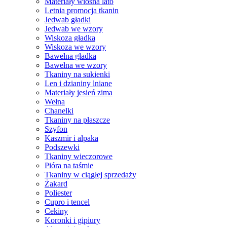
Materiały wiosna lato
Letnia promocja tkanin
Jedwab gładki
Jedwab we wzory
Wiskoza gładka
Wiskoza we wzory
Bawełna gładka
Bawełna we wzory
Tkaniny na sukienki
Len i dzianiny lniane
Materiały jesień zima
Wełna
Chanelki
Tkaniny na płaszcze
Szyfon
Kaszmir i alpaka
Podszewki
Tkaniny wieczorowe
Pióra na taśmie
Tkaniny w ciągłej sprzedaży
Żakard
Poliester
Cupro i tencel
Cekiny
Koronki i gipiury