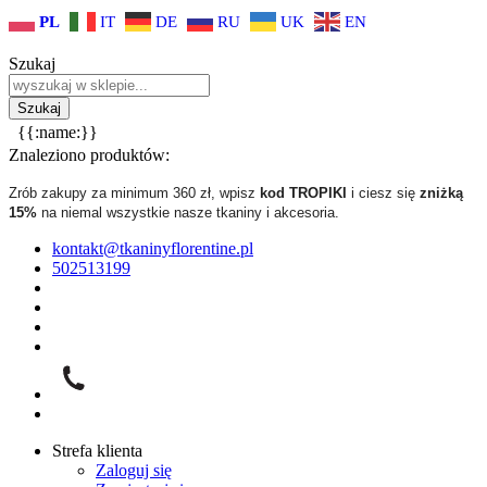
PL
IT
DE
RU
UK
EN
Szukaj
{{:name:}}
Znaleziono produktów:
Zrób zakupy za minimum 360 zł, wpisz
kod TROPIKI
i ciesz się
zniżką
15%
na niemal wszystkie nasze tkaniny i akcesoria.
kontakt@tkaninyflorentine.pl
502513199
Strefa klienta
Zaloguj się