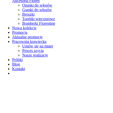
Akcesoria Floren
Opaski do włosów
Gumki do włosów
Broszki
Torebki wieczorowe
Bomberki Florentine
Nowa kolekcja
Promocja
Aktualne promocje
Pracownia krawiecka
Umów się na miarę
Proces szycia
Nasze realizacje
Próbki
Blog
Kontakt