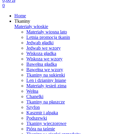
0,00 zł
0
Home
Tkaniny
Materiały włoskie
Materiały wiosna lato
Letnia promocja tkanin
Jedwab gładki
Jedwab we wzory
Wiskoza gładka
Wiskoza we wzory
Bawełna gładka
Bawełna we wzory
Tkaniny na sukienki
Len i dzianiny lniane
Materiały jesień zima
Wełna
Chanelki
Tkaniny na płaszcze
Szyfon
Kaszmir i alpaka
Podszewki
Tkaniny wieczorowe
Pióra na taśmie