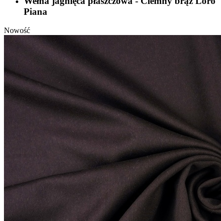
Wełna jagnięca płaszczowa - Ciemny brąz Loro
Piana
Nowość