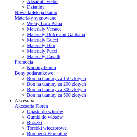
Aksamit i welur
Dzianiny
Nowa kolekcja tkanin
Materiały sygnowane
Wełny Loro Piana
Materiały Versace
Materiały Dolce and Gabbana
Materiały Gucci
Materiały Dior
Materiały Pucci
Materiały Cavalli
Promocja
Kupony tkanin
Bony podarunkowe
Bon na tkaniny za 150 złotych
Bon na tkaniny za 200 złotych
Bon na tkaniny za 300 złotych
Bon na tkaniny za 500 złotych
Akcesoria
Akcesoria Floren
Opaski do włosów
Gumki do włosów
Broszki
Torebki wieczorowe
Bomberki Florentine