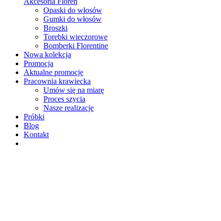
Akcesoria Floren
Opaski do włosów
Gumki do włosów
Broszki
Torebki wieczorowe
Bomberki Florentine
Nowa kolekcja
Promocja
Aktualne promocje
Pracownia krawiecka
Umów się na miarę
Proces szycia
Nasze realizacje
Próbki
Blog
Kontakt