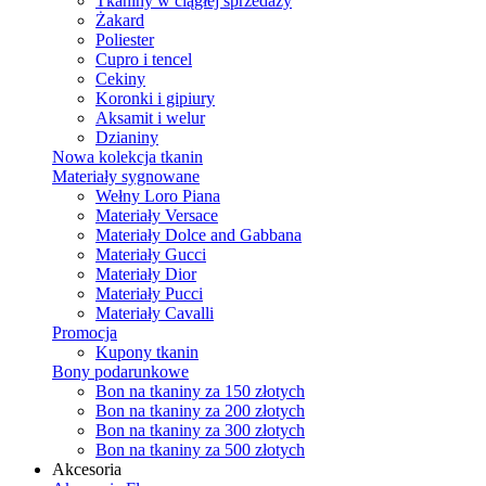
Tkaniny w ciągłej sprzedaży
Żakard
Poliester
Cupro i tencel
Cekiny
Koronki i gipiury
Aksamit i welur
Dzianiny
Nowa kolekcja tkanin
Materiały sygnowane
Wełny Loro Piana
Materiały Versace
Materiały Dolce and Gabbana
Materiały Gucci
Materiały Dior
Materiały Pucci
Materiały Cavalli
Promocja
Kupony tkanin
Bony podarunkowe
Bon na tkaniny za 150 złotych
Bon na tkaniny za 200 złotych
Bon na tkaniny za 300 złotych
Bon na tkaniny za 500 złotych
Akcesoria