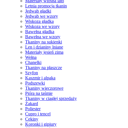
Materiały wiosna lato
Letnia promocja tkanin
Jedwab gładki
Jedwab we wzory
Wiskoza gładka
Wiskoza we wzory
Bawełna gładka
Bawełna we wzory
Tkaniny na sukienki
Len i dzianiny lniane
Materiały jesień zima
Wełna
Chanelki
Tkaniny na płaszcze
Szyfon
Kaszmir i alpaka
Podszewki
Tkaniny wieczorowe
Pióra na taśmie
Tkaniny w ciągłej sprzedaży
Żakard
Poliester
Cupro i tencel
Cekiny
Koronki i gipiury