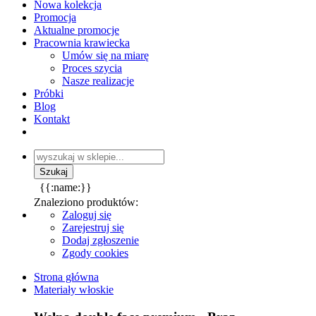
Nowa kolekcja
Promocja
Aktualne promocje
Pracownia krawiecka
Umów się na miarę
Proces szycia
Nasze realizacje
Próbki
Blog
Kontakt
{{:name:}}
Znaleziono produktów:
Zaloguj się
Zarejestruj się
Dodaj zgłoszenie
Zgody cookies
Strona główna
Materiały włoskie