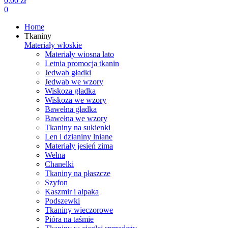
0,00 zł
0
Home
Tkaniny
Materiały włoskie
Materiały wiosna lato
Letnia promocja tkanin
Jedwab gładki
Jedwab we wzory
Wiskoza gładka
Wiskoza we wzory
Bawełna gładka
Bawełna we wzory
Tkaniny na sukienki
Len i dzianiny lniane
Materiały jesień zima
Wełna
Chanelki
Tkaniny na płaszcze
Szyfon
Kaszmir i alpaka
Podszewki
Tkaniny wieczorowe
Pióra na taśmie