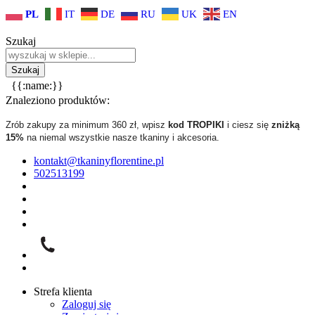
PL
IT
DE
RU
UK
EN
Szukaj
{{:name:}}
Znaleziono produktów:
Zrób zakupy za minimum 360 zł, wpisz
kod TROPIKI
i ciesz się
zniżką
15%
na niemal wszystkie nasze tkaniny i akcesoria.
kontakt@tkaninyflorentine.pl
502513199
Strefa klienta
Zaloguj się