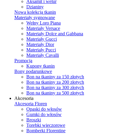
Aksamit i welur
Dzianiny
Nowa kolekcja tkanin
Materiały sygnowane
Wełny Loro Piana
Materiały Versace
Materiały Dolce and Gabbana
Materiały Gucci
Materiały Dior
Materiały Pucci
Materiały Cavalli
Promocja
Kupony tkanin
Bony podarunkowe
Bon na tkaniny za 150 złotych
Bon na tkaniny za 200 złotych
Bon na tkaniny za 300 złotych
Bon na tkaniny za 500 złotych
Akcesoria
Akcesoria Floren
Opaski do włosów
Gumki do włosów
Broszki
Torebki wieczorowe
Bomberki Florentine