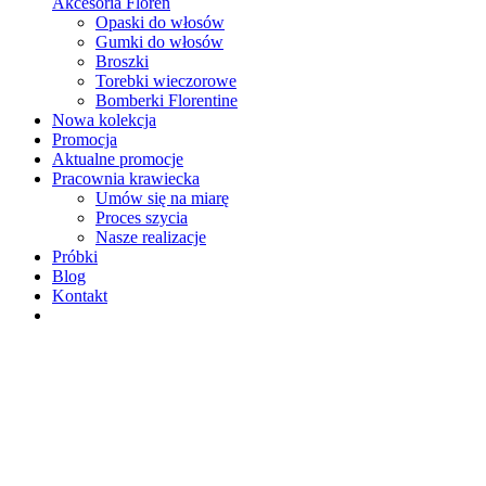
Akcesoria Floren
Opaski do włosów
Gumki do włosów
Broszki
Torebki wieczorowe
Bomberki Florentine
Nowa kolekcja
Promocja
Aktualne promocje
Pracownia krawiecka
Umów się na miarę
Proces szycia
Nasze realizacje
Próbki
Blog
Kontakt