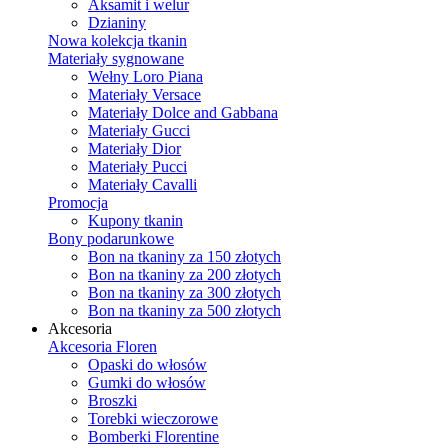
Aksamit i welur
Dzianiny
Nowa kolekcja tkanin
Materiały sygnowane
Wełny Loro Piana
Materiały Versace
Materiały Dolce and Gabbana
Materiały Gucci
Materiały Dior
Materiały Pucci
Materiały Cavalli
Promocja
Kupony tkanin
Bony podarunkowe
Bon na tkaniny za 150 złotych
Bon na tkaniny za 200 złotych
Bon na tkaniny za 300 złotych
Bon na tkaniny za 500 złotych
Akcesoria
Akcesoria Floren
Opaski do włosów
Gumki do włosów
Broszki
Torebki wieczorowe
Bomberki Florentine