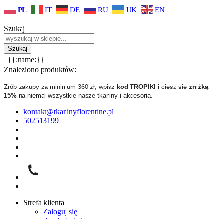
PL
IT
DE
RU
UK
EN
Szukaj
{{:name:}}
Znaleziono produktów:
Zrób zakupy za minimum 360 zł, wpisz
kod TROPIKI
i ciesz się
zniżką
15%
na niemal wszystkie nasze tkaniny i akcesoria.
kontakt@tkaninyflorentine.pl
502513199
Strefa klienta
Zaloguj się