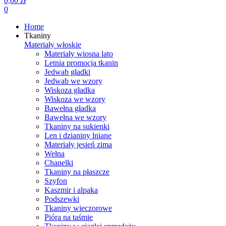
0,00 zł
0
Home
Tkaniny
Materiały włoskie
Materiały wiosna lato
Letnia promocja tkanin
Jedwab gładki
Jedwab we wzory
Wiskoza gładka
Wiskoza we wzory
Bawełna gładka
Bawełna we wzory
Tkaniny na sukienki
Len i dzianiny lniane
Materiały jesień zima
Wełna
Chanelki
Tkaniny na płaszcze
Szyfon
Kaszmir i alpaka
Podszewki
Tkaniny wieczorowe
Pióra na taśmie