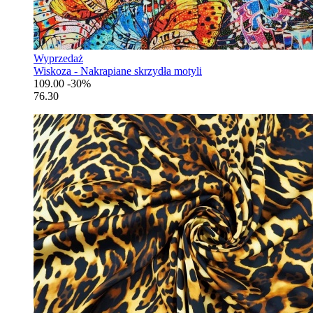
Wyprzedaż
Wiskoza - Nakrapiane skrzydła motyli
109.00
-30%
76.30