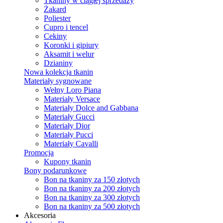
Tkaniny w ciągłej sprzedaży
Żakard
Poliester
Cupro i tencel
Cekiny
Koronki i gipiury
Aksamit i welur
Dzianiny
Nowa kolekcja tkanin
Materiały sygnowane
Wełny Loro Piana
Materiały Versace
Materiały Dolce and Gabbana
Materiały Gucci
Materiały Dior
Materiały Pucci
Materiały Cavalli
Promocja
Kupony tkanin
Bony podarunkowe
Bon na tkaniny za 150 złotych
Bon na tkaniny za 200 złotych
Bon na tkaniny za 300 złotych
Bon na tkaniny za 500 złotych
Akcesoria