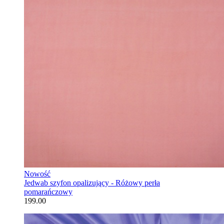
Nowość
Jedwab szyfon opalizujący - Różowy perła
pomarańczowy
199.00