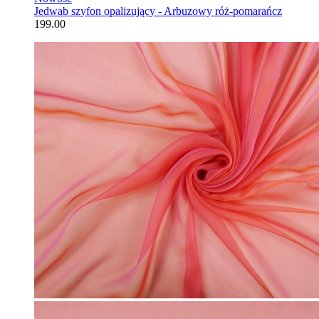
Jedwab szyfon opalizujący - Arbuzowy róż-pomarańcz
199.00