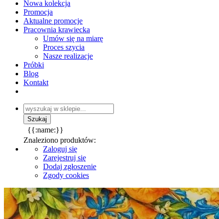
Nowa kolekcja
Promocja
Aktualne promocje
Pracownia krawiecka
Umów się na miarę
Proces szycia
Nasze realizacje
Próbki
Blog
Kontakt
{{:name:}}
Znaleziono produktów:
Zaloguj się
Zarejestruj się
Dodaj zgłoszenie
Zgody cookies