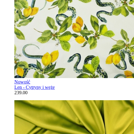
Nowość
Len - Cytryny i węże
239.00