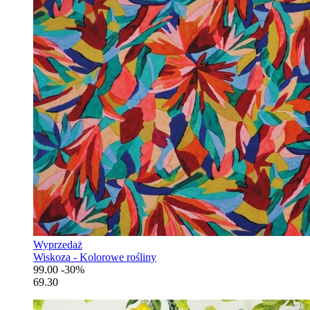
Wyprzedaż
Wiskoza - Kolorowe rośliny
99.00
-30%
69.30