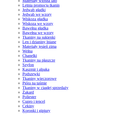
Materiały wiosna lato
Letnia promocja tkanin
Jedwab gładki
Jedwab we wzory
Wiskoza gładka
Wiskoza we wzory
Bawełna gładka
Bawełna we wzory
Tkaniny na sukienki
Len i dzianiny lniane
Materiały jesień zima
Wełna
Chanelki
Tkaniny na płaszcze
Szyfon
Kaszmir i alpaka
Podszewki
Tkaniny wieczorowe
Pióra na taśmie
Tkaniny w ciągłej sprzedaży
Żakard
Poliester
Cupro i tencel
Cekiny
Koronki i gipiury