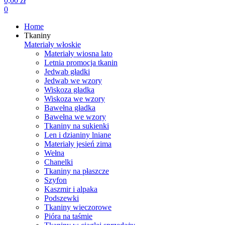
0,00 zł
0
Home
Tkaniny
Materiały włoskie
Materiały wiosna lato
Letnia promocja tkanin
Jedwab gładki
Jedwab we wzory
Wiskoza gładka
Wiskoza we wzory
Bawełna gładka
Bawełna we wzory
Tkaniny na sukienki
Len i dzianiny lniane
Materiały jesień zima
Wełna
Chanelki
Tkaniny na płaszcze
Szyfon
Kaszmir i alpaka
Podszewki
Tkaniny wieczorowe
Pióra na taśmie