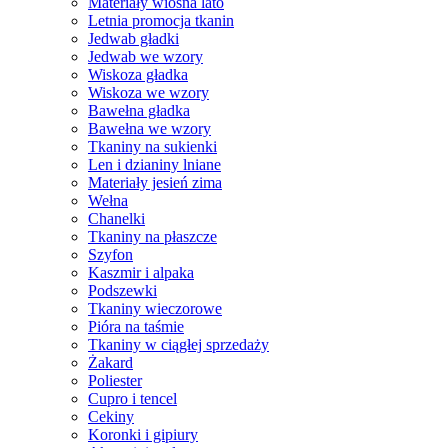
Materiały wiosna lato
Letnia promocja tkanin
Jedwab gładki
Jedwab we wzory
Wiskoza gładka
Wiskoza we wzory
Bawełna gładka
Bawełna we wzory
Tkaniny na sukienki
Len i dzianiny lniane
Materiały jesień zima
Wełna
Chanelki
Tkaniny na płaszcze
Szyfon
Kaszmir i alpaka
Podszewki
Tkaniny wieczorowe
Pióra na taśmie
Tkaniny w ciągłej sprzedaży
Żakard
Poliester
Cupro i tencel
Cekiny
Koronki i gipiury