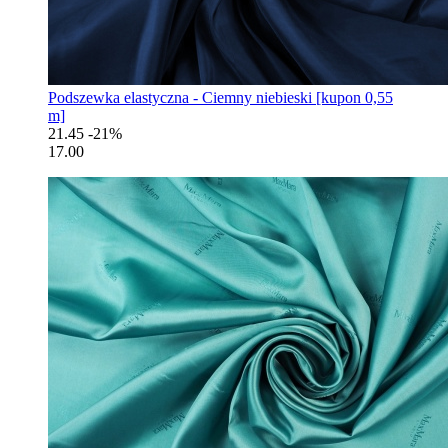
Podszewka elastyczna - Ciemny niebieski [kupon 0,55
m]
21.45
-21%
17.00