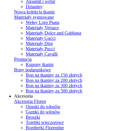
Aksamit i welur
Dzianiny
Nowa kolekcja tkanin
Materiały sygnowane
Wełny Loro Piana
Materiały Versace
Materiały Dolce and Gabbana
Materiały Gucci
Materiały Dior
Materiały Pucci
Materiały Cavalli
Promocja
Kupony tkanin
Bony podarunkowe
Bon na tkaniny za 150 złotych
Bon na tkaniny za 200 złotych
Bon na tkaniny za 300 złotych
Bon na tkaniny za 500 złotych
Akcesoria
Akcesoria Floren
Opaski do włosów
Gumki do włosów
Broszki
Torebki wieczorowe
Bomberki Florentine