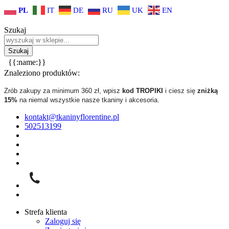
PL
IT
DE
RU
UK
EN
Szukaj
{{:name:}}
Znaleziono produktów:
Zrób zakupy za minimum 360 zł, wpisz
kod TROPIKI
i ciesz się
zniżką
15%
na niemal wszystkie nasze tkaniny i akcesoria.
kontakt@tkaninyflorentine.pl
502513199
Strefa klienta
Zaloguj się