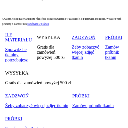
Uwaga! Kolor materiału może różnić się od rzeczywistego w zależności od ustawień monitora. W razie pytań -
prosimy o kontakt lub
zamówienie próbek
ILE
WYSYŁKA
ZADZWOŃ
PRÓBKI
MATERIAŁU
Gratis dla
Żeby zobaczyć
Zamów
Sprawdź ile
zamówień
więcej zdjęć
próbnik
tkaniny
powyżej 500 zł
tkanin
tkanin
potrzebujesz
WYSYŁKA
Gratis dla zamówień powyżej 500 zł
ZADZWOŃ
PRÓBKI
Żeby zobaczyć więcej zdjęć tkanin
Zamów próbnik tkanin
PRÓBKI