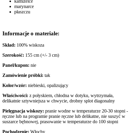
kamizelce
marynarce
płaszczu
Informacje o materiale:
Skład:
100% wiskoza
Szerokość:
155 cm (+/- 3 cm)
Panel/kupon:
nie
Zamówienie próbki:
tak
Kolor/wzór:
niebieski, opalizujący
Właściwości:
z połyskiem, chłodna w dotyku, wytrzymała,
delikatnie sztywniejsza w chwycie, drobny splot diagonalny
Pielęgnacja wiskozy:
pranie wodne w temperaturze 20-30 stopni -
ręczne lub na programie pranie ręczne lub delikatne, nie suszyć w
suszarce bębnowej, prasowanie w temperaturze do 100 stopni
Pochodzenie:
Włochy