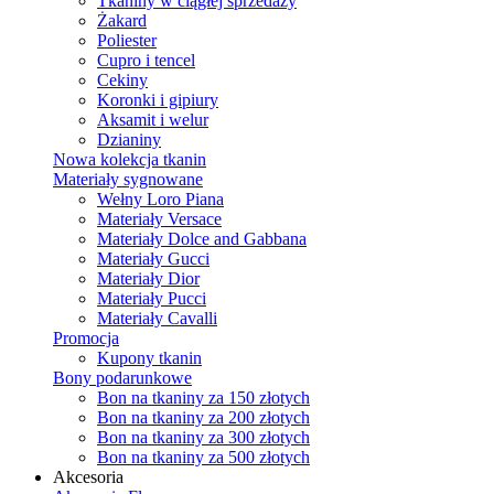
Tkaniny w ciągłej sprzedaży
Żakard
Poliester
Cupro i tencel
Cekiny
Koronki i gipiury
Aksamit i welur
Dzianiny
Nowa kolekcja tkanin
Materiały sygnowane
Wełny Loro Piana
Materiały Versace
Materiały Dolce and Gabbana
Materiały Gucci
Materiały Dior
Materiały Pucci
Materiały Cavalli
Promocja
Kupony tkanin
Bony podarunkowe
Bon na tkaniny za 150 złotych
Bon na tkaniny za 200 złotych
Bon na tkaniny za 300 złotych
Bon na tkaniny za 500 złotych
Akcesoria