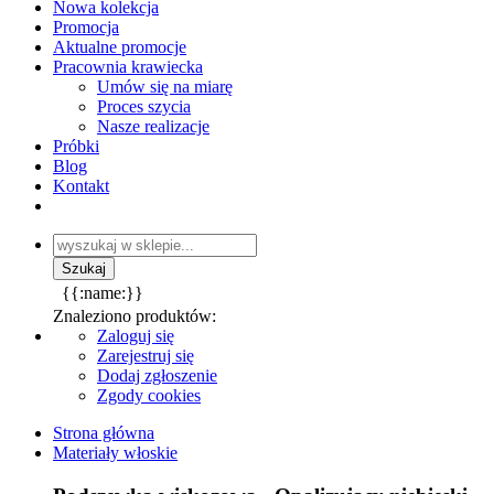
Nowa kolekcja
Promocja
Aktualne promocje
Pracownia krawiecka
Umów się na miarę
Proces szycia
Nasze realizacje
Próbki
Blog
Kontakt
{{:name:}}
Znaleziono produktów:
Zaloguj się
Zarejestruj się
Dodaj zgłoszenie
Zgody cookies
Strona główna
Materiały włoskie