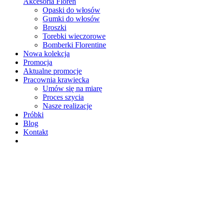
Akcesoria Floren
Opaski do włosów
Gumki do włosów
Broszki
Torebki wieczorowe
Bomberki Florentine
Nowa kolekcja
Promocja
Aktualne promocje
Pracownia krawiecka
Umów się na miarę
Proces szycia
Nasze realizacje
Próbki
Blog
Kontakt