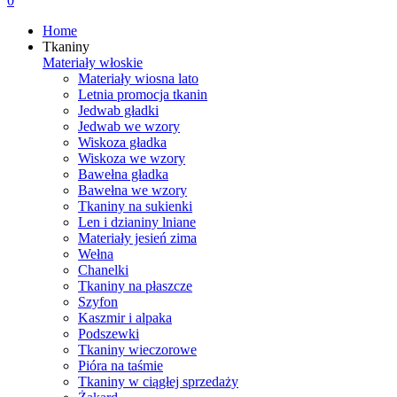
0
Home
Tkaniny
Materiały włoskie
Materiały wiosna lato
Letnia promocja tkanin
Jedwab gładki
Jedwab we wzory
Wiskoza gładka
Wiskoza we wzory
Bawełna gładka
Bawełna we wzory
Tkaniny na sukienki
Len i dzianiny lniane
Materiały jesień zima
Wełna
Chanelki
Tkaniny na płaszcze
Szyfon
Kaszmir i alpaka
Podszewki
Tkaniny wieczorowe
Pióra na taśmie
Tkaniny w ciągłej sprzedaży