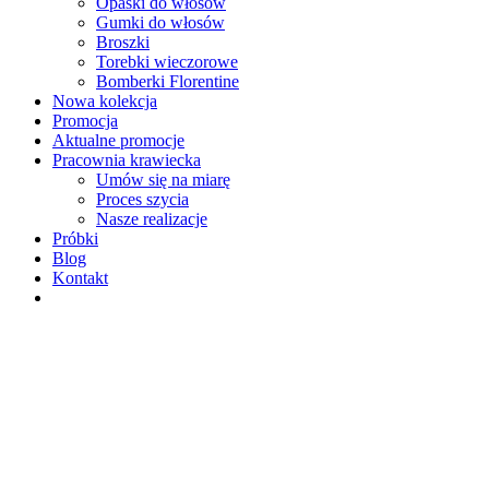
Opaski do włosów
Gumki do włosów
Broszki
Torebki wieczorowe
Bomberki Florentine
Nowa kolekcja
Promocja
Aktualne promocje
Pracownia krawiecka
Umów się na miarę
Proces szycia
Nasze realizacje
Próbki
Blog
Kontakt