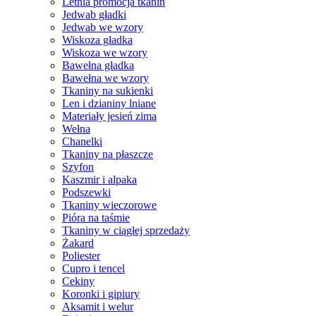
Letnia promocja tkanin
Jedwab gładki
Jedwab we wzory
Wiskoza gładka
Wiskoza we wzory
Bawełna gładka
Bawełna we wzory
Tkaniny na sukienki
Len i dzianiny lniane
Materiały jesień zima
Wełna
Chanelki
Tkaniny na płaszcze
Szyfon
Kaszmir i alpaka
Podszewki
Tkaniny wieczorowe
Pióra na taśmie
Tkaniny w ciągłej sprzedaży
Żakard
Poliester
Cupro i tencel
Cekiny
Koronki i gipiury
Aksamit i welur