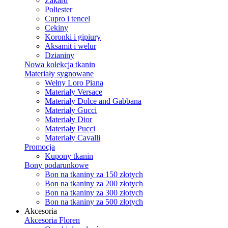
Żakard
Poliester
Cupro i tencel
Cekiny
Koronki i gipiury
Aksamit i welur
Dzianiny
Nowa kolekcja tkanin
Materiały sygnowane
Wełny Loro Piana
Materiały Versace
Materiały Dolce and Gabbana
Materiały Gucci
Materiały Dior
Materiały Pucci
Materiały Cavalli
Promocja
Kupony tkanin
Bony podarunkowe
Bon na tkaniny za 150 złotych
Bon na tkaniny za 200 złotych
Bon na tkaniny za 300 złotych
Bon na tkaniny za 500 złotych
Akcesoria
Akcesoria Floren