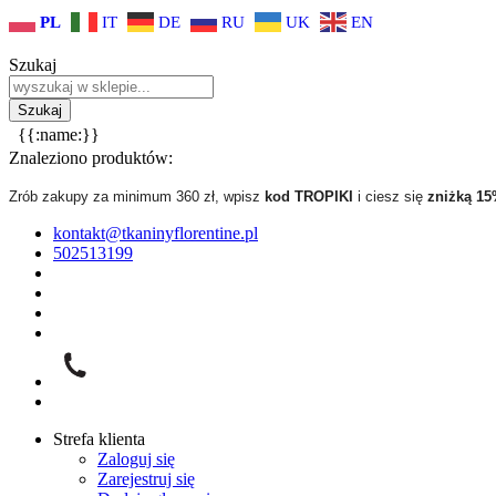
PL
IT
DE
RU
UK
EN
Szukaj
{{:name:}}
Znaleziono produktów:
Zrób zakupy za minimum 360 zł, wpisz
kod TROPIKI
i ciesz się
zniżką 1
kontakt@tkaninyflorentine.pl
502513199
Strefa klienta
Zaloguj się
Zarejestruj się