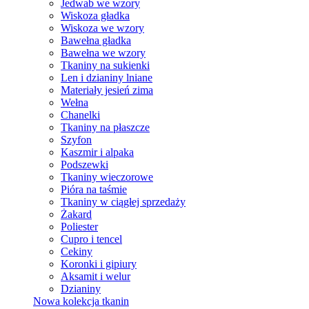
Jedwab we wzory
Wiskoza gładka
Wiskoza we wzory
Bawełna gładka
Bawełna we wzory
Tkaniny na sukienki
Len i dzianiny lniane
Materiały jesień zima
Wełna
Chanelki
Tkaniny na płaszcze
Szyfon
Kaszmir i alpaka
Podszewki
Tkaniny wieczorowe
Pióra na taśmie
Tkaniny w ciągłej sprzedaży
Żakard
Poliester
Cupro i tencel
Cekiny
Koronki i gipiury
Aksamit i welur
Dzianiny
Nowa kolekcja tkanin