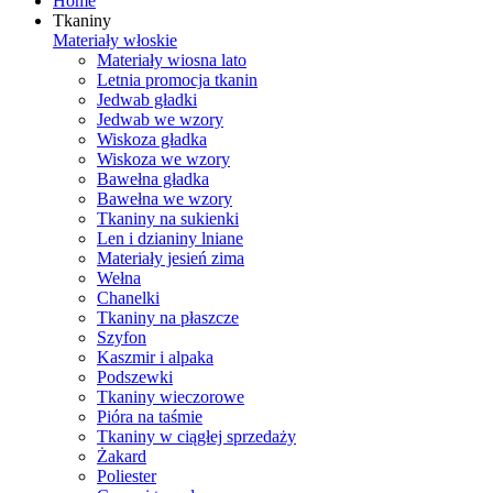
Home
Tkaniny
Materiały włoskie
Materiały wiosna lato
Letnia promocja tkanin
Jedwab gładki
Jedwab we wzory
Wiskoza gładka
Wiskoza we wzory
Bawełna gładka
Bawełna we wzory
Tkaniny na sukienki
Len i dzianiny lniane
Materiały jesień zima
Wełna
Chanelki
Tkaniny na płaszcze
Szyfon
Kaszmir i alpaka
Podszewki
Tkaniny wieczorowe
Pióra na taśmie
Tkaniny w ciągłej sprzedaży
Żakard
Poliester