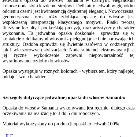
Jedwabna opaska do włosów Samanta w czarnym, eleganckim
kolorze doda stylu każdemu strojowi. Delikatny jedwab w głębokim
odcieniu czerni jest kwintesencją dyskretnej elegancji. Nowoczesna,
geometryczna forma róży zdobiąca opaskę do włosów jest
współczesną interpretacją klasycznego motywu. Płatki tworzą
finezyjne kształty i podkreślają precyzję oraz artystyczny charakter
wykonania. Ta jedwabna opaska doskonale sprawdza się w
kontakcie z delikatnymi włosami - pielęgnując je i nie naruszając ich
struktury. Ozdoba sprawdzi się świetnie zarówno w codziennych
jak i wieczorowych stylizacjach. Nada subtelnej ekstrawagancji, a
jej ręczne wykończenie zapewni niepowtarzalność tej
wyrafinowanej ozdoby do włosów.
Opaska występuje w różnych kolorach - wybierz ten, który najlepiej
oddaje Twój charakter.
Szczegóły dotyczące jedwabnej opaski do włosów Samanta:
Opaska do włosów Samanta wykonywana jest ręcznie, dlatego czas
oczekiwania na realizację to 3 do 5 dni roboczych.
Materiał wykorzystany do produkcji opaski to jedwab 100%.
ILE