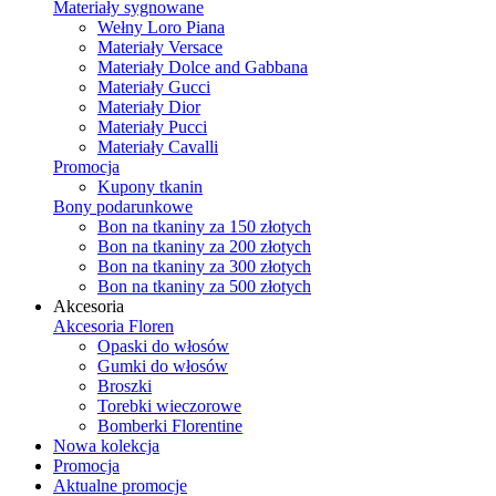
Materiały sygnowane
Wełny Loro Piana
Materiały Versace
Materiały Dolce and Gabbana
Materiały Gucci
Materiały Dior
Materiały Pucci
Materiały Cavalli
Promocja
Kupony tkanin
Bony podarunkowe
Bon na tkaniny za 150 złotych
Bon na tkaniny za 200 złotych
Bon na tkaniny za 300 złotych
Bon na tkaniny za 500 złotych
Akcesoria
Akcesoria Floren
Opaski do włosów
Gumki do włosów
Broszki
Torebki wieczorowe
Bomberki Florentine
Nowa kolekcja
Promocja
Aktualne promocje