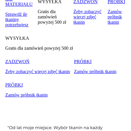
WYSYŁKA
ZADZWOŃ
PRÓBKI
MATERIAŁU
Gratis dla
Żeby zobaczyć
Zamów
Sprawdź ile
zamówień
więcej zdjęć
próbnik
tkaniny
powyżej 500 zł
tkanin
tkanin
potrzebujesz
WYSYŁKA
Gratis dla zamówień powyżej 500 zł
ZADZWOŃ
PRÓBKI
Żeby zobaczyć więcej zdjęć tkanin
Zamów próbnik tkanin
PRÓBKI
Zamów próbnik tkanin