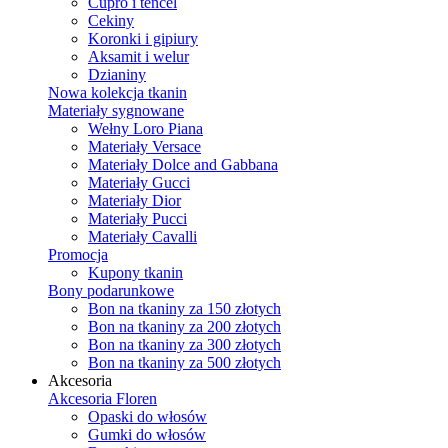
Cupro i tencel
Cekiny
Koronki i gipiury
Aksamit i welur
Dzianiny
Nowa kolekcja tkanin
Materiały sygnowane
Wełny Loro Piana
Materiały Versace
Materiały Dolce and Gabbana
Materiały Gucci
Materiały Dior
Materiały Pucci
Materiały Cavalli
Promocja
Kupony tkanin
Bony podarunkowe
Bon na tkaniny za 150 złotych
Bon na tkaniny za 200 złotych
Bon na tkaniny za 300 złotych
Bon na tkaniny za 500 złotych
Akcesoria
Akcesoria Floren
Opaski do włosów
Gumki do włosów