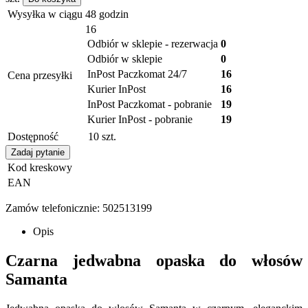
Wysyłka w ciągu
48 godzin
16
Odbiór w sklepie - rezerwacja
0
Odbiór w sklepie
0
InPost Paczkomat 24/7
16
Cena przesyłki
Kurier InPost
16
InPost Paczkomat - pobranie
19
Kurier InPost - pobranie
19
Dostępność
10
szt.
Zadaj pytanie
Kod kreskowy
EAN
Zamów telefonicznie: 502513199
Opis
Czarna jedwabna opaska do włosów
Samanta