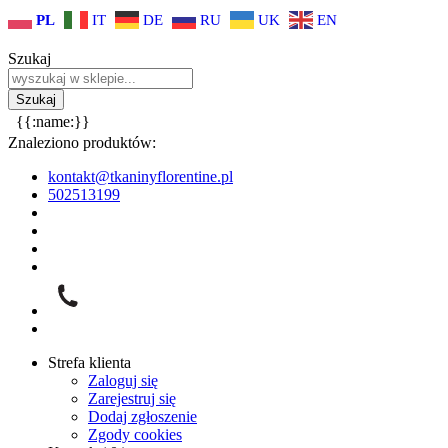
PL
IT
DE
RU
UK
EN
Szukaj
{{:name:}}
Znaleziono produktów:
kontakt@tkaninyflorentine.pl
502513199
Strefa klienta
Zaloguj się
Zarejestruj się
Dodaj zgłoszenie
Zgody cookies