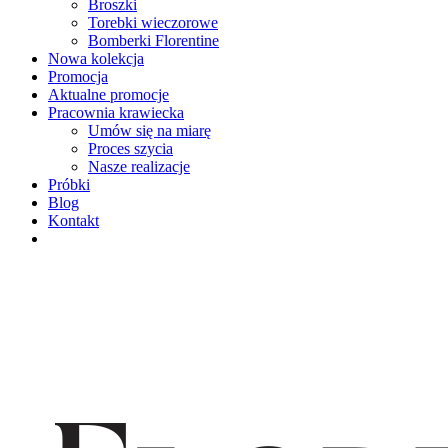
Broszki
Torebki wieczorowe
Bomberki Florentine
Nowa kolekcja
Promocja
Aktualne promocje
Pracownia krawiecka
Umów się na miarę
Proces szycia
Nasze realizacje
Próbki
Blog
Kontakt