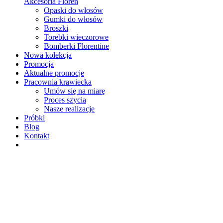
Akcesoria Floren
Opaski do włosów
Gumki do włosów
Broszki
Torebki wieczorowe
Bomberki Florentine
Nowa kolekcja
Promocja
Aktualne promocje
Pracownia krawiecka
Umów się na miarę
Proces szycia
Nasze realizacje
Próbki
Blog
Kontakt