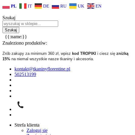
PL
IT
DE
RU
UK
EN
Szukaj
{{:name:}}
Znaleziono produktów:
Zrób zakupy za minimum 360 zł, wpisz
kod TROPIKI
i ciesz się
zniżką
15%
na niemal wszystkie nasze tkaniny i akcesoria.
kontakt@tkaninyflorentine.pl
502513199
Strefa klienta
Zaloguj się