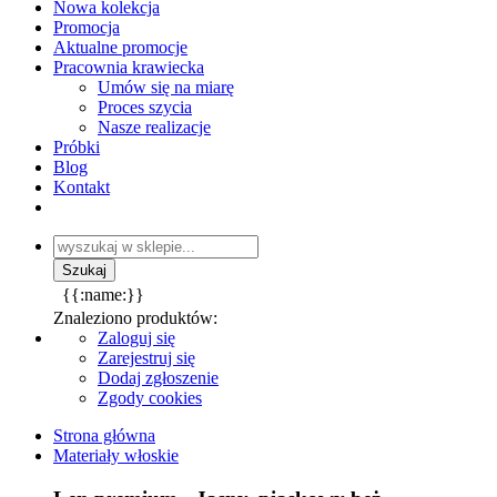
Nowa kolekcja
Promocja
Aktualne promocje
Pracownia krawiecka
Umów się na miarę
Proces szycia
Nasze realizacje
Próbki
Blog
Kontakt
{{:name:}}
Znaleziono produktów:
Zaloguj się
Zarejestruj się
Dodaj zgłoszenie
Zgody cookies
Strona główna
Materiały włoskie