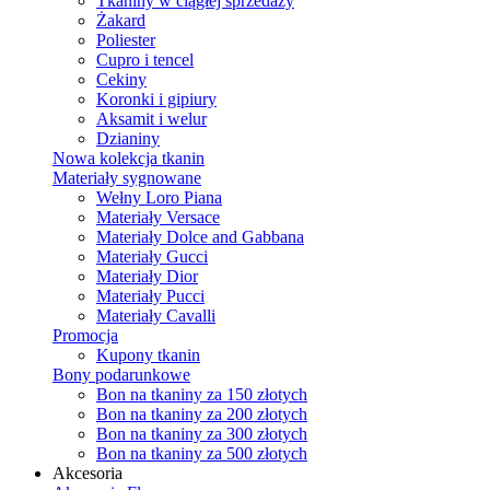
Tkaniny w ciągłej sprzedaży
Żakard
Poliester
Cupro i tencel
Cekiny
Koronki i gipiury
Aksamit i welur
Dzianiny
Nowa kolekcja tkanin
Materiały sygnowane
Wełny Loro Piana
Materiały Versace
Materiały Dolce and Gabbana
Materiały Gucci
Materiały Dior
Materiały Pucci
Materiały Cavalli
Promocja
Kupony tkanin
Bony podarunkowe
Bon na tkaniny za 150 złotych
Bon na tkaniny za 200 złotych
Bon na tkaniny za 300 złotych
Bon na tkaniny za 500 złotych
Akcesoria