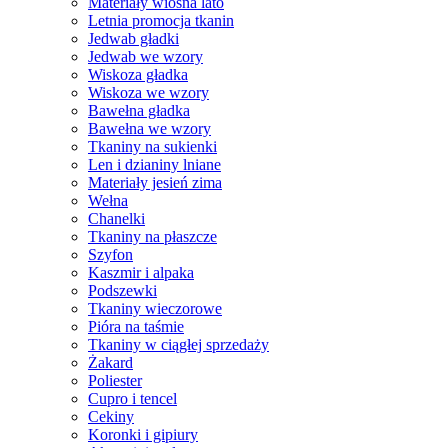
Materiały wiosna lato
Letnia promocja tkanin
Jedwab gładki
Jedwab we wzory
Wiskoza gładka
Wiskoza we wzory
Bawełna gładka
Bawełna we wzory
Tkaniny na sukienki
Len i dzianiny lniane
Materiały jesień zima
Wełna
Chanelki
Tkaniny na płaszcze
Szyfon
Kaszmir i alpaka
Podszewki
Tkaniny wieczorowe
Pióra na taśmie
Tkaniny w ciągłej sprzedaży
Żakard
Poliester
Cupro i tencel
Cekiny
Koronki i gipiury