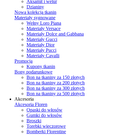
Aksamit i welur
Dzianiny
Nowa kolekcja tkanin
Materiały sygnowane
Wełny Loro Piana
Materiały Versace
Materiały Dolce and Gabbana
Materiały Gucci
Materiały Dior
Materiały Pucci
Materiały Cavalli
Promocja
Kupony tkanin
Bony podarunkowe
Bon na tkaniny za 150 złotych
Bon na tkaniny za 200 złotych
Bon na tkaniny za 300 złotych
Bon na tkaniny za 500 złotych
Akcesoria
Akcesoria Floren
Opaski do włosów
Gumki do włosów
Broszki
Torebki wieczorowe
Bomberki Florentine