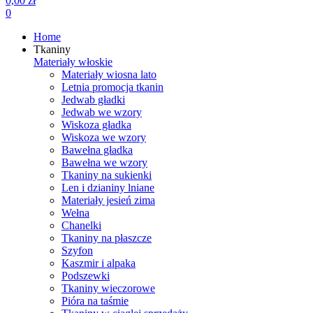
0,00 zł
0
Home
Tkaniny
Materiały włoskie
Materiały wiosna lato
Letnia promocja tkanin
Jedwab gładki
Jedwab we wzory
Wiskoza gładka
Wiskoza we wzory
Bawełna gładka
Bawełna we wzory
Tkaniny na sukienki
Len i dzianiny lniane
Materiały jesień zima
Wełna
Chanelki
Tkaniny na płaszcze
Szyfon
Kaszmir i alpaka
Podszewki
Tkaniny wieczorowe
Pióra na taśmie