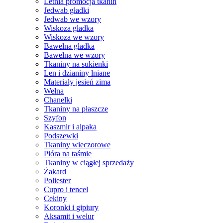
Letnia promocja tkanin
Jedwab gładki
Jedwab we wzory
Wiskoza gładka
Wiskoza we wzory
Bawełna gładka
Bawełna we wzory
Tkaniny na sukienki
Len i dzianiny lniane
Materiały jesień zima
Wełna
Chanelki
Tkaniny na płaszcze
Szyfon
Kaszmir i alpaka
Podszewki
Tkaniny wieczorowe
Pióra na taśmie
Tkaniny w ciągłej sprzedaży
Żakard
Poliester
Cupro i tencel
Cekiny
Koronki i gipiury
Aksamit i welur