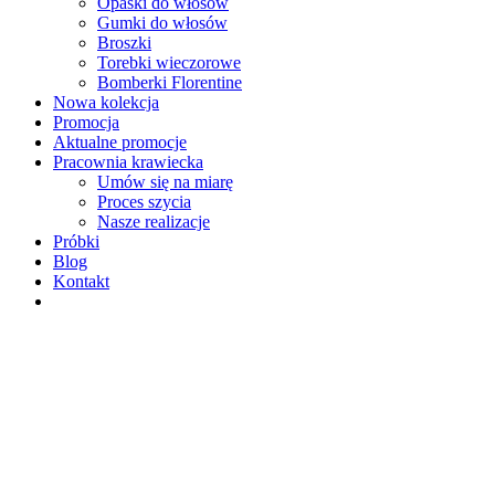
Opaski do włosów
Gumki do włosów
Broszki
Torebki wieczorowe
Bomberki Florentine
Nowa kolekcja
Promocja
Aktualne promocje
Pracownia krawiecka
Umów się na miarę
Proces szycia
Nasze realizacje
Próbki
Blog
Kontakt