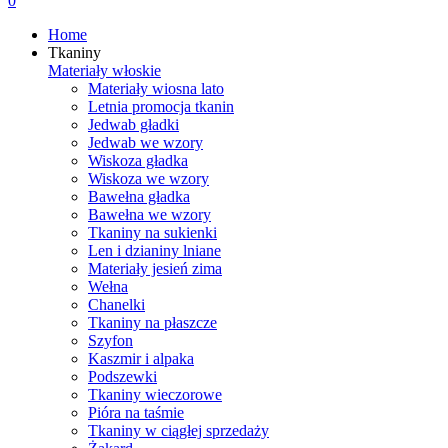
0
Home
Tkaniny
Materiały włoskie
Materiały wiosna lato
Letnia promocja tkanin
Jedwab gładki
Jedwab we wzory
Wiskoza gładka
Wiskoza we wzory
Bawełna gładka
Bawełna we wzory
Tkaniny na sukienki
Len i dzianiny lniane
Materiały jesień zima
Wełna
Chanelki
Tkaniny na płaszcze
Szyfon
Kaszmir i alpaka
Podszewki
Tkaniny wieczorowe
Pióra na taśmie
Tkaniny w ciągłej sprzedaży