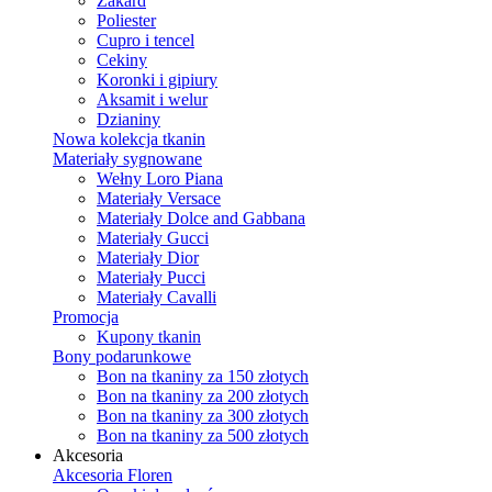
Żakard
Poliester
Cupro i tencel
Cekiny
Koronki i gipiury
Aksamit i welur
Dzianiny
Nowa kolekcja tkanin
Materiały sygnowane
Wełny Loro Piana
Materiały Versace
Materiały Dolce and Gabbana
Materiały Gucci
Materiały Dior
Materiały Pucci
Materiały Cavalli
Promocja
Kupony tkanin
Bony podarunkowe
Bon na tkaniny za 150 złotych
Bon na tkaniny za 200 złotych
Bon na tkaniny za 300 złotych
Bon na tkaniny za 500 złotych
Akcesoria
Akcesoria Floren