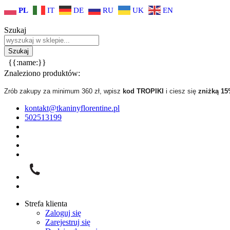
PL
IT
DE
RU
UK
EN
Szukaj
{{:name:}}
Znaleziono produktów:
Zrób zakupy za minimum 360 zł, wpisz
kod TROPIKI
i ciesz się
zniżką 1
kontakt@tkaninyflorentine.pl
502513199
Strefa klienta
Zaloguj się
Zarejestruj się