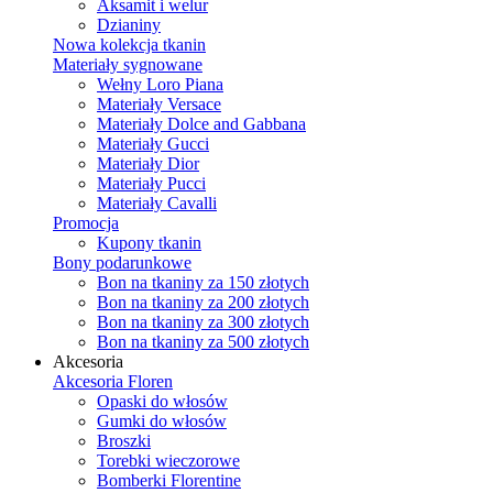
Aksamit i welur
Dzianiny
Nowa kolekcja tkanin
Materiały sygnowane
Wełny Loro Piana
Materiały Versace
Materiały Dolce and Gabbana
Materiały Gucci
Materiały Dior
Materiały Pucci
Materiały Cavalli
Promocja
Kupony tkanin
Bony podarunkowe
Bon na tkaniny za 150 złotych
Bon na tkaniny za 200 złotych
Bon na tkaniny za 300 złotych
Bon na tkaniny za 500 złotych
Akcesoria
Akcesoria Floren
Opaski do włosów
Gumki do włosów
Broszki
Torebki wieczorowe
Bomberki Florentine