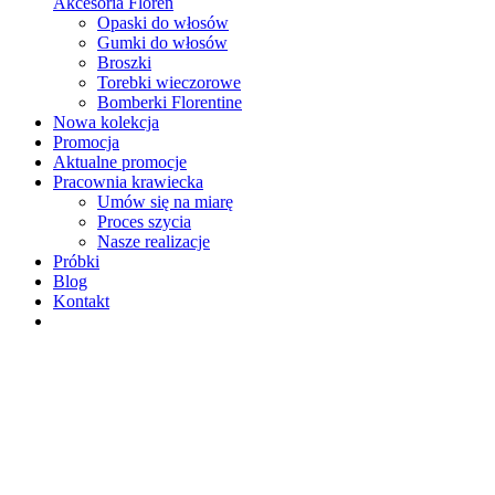
Akcesoria Floren
Opaski do włosów
Gumki do włosów
Broszki
Torebki wieczorowe
Bomberki Florentine
Nowa kolekcja
Promocja
Aktualne promocje
Pracownia krawiecka
Umów się na miarę
Proces szycia
Nasze realizacje
Próbki
Blog
Kontakt