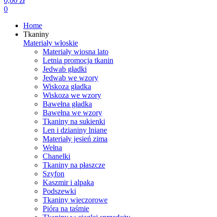
0,00 zł
0
Home
Tkaniny
Materiały włoskie
Materiały wiosna lato
Letnia promocja tkanin
Jedwab gładki
Jedwab we wzory
Wiskoza gładka
Wiskoza we wzory
Bawełna gładka
Bawełna we wzory
Tkaniny na sukienki
Len i dzianiny lniane
Materiały jesień zima
Wełna
Chanelki
Tkaniny na płaszcze
Szyfon
Kaszmir i alpaka
Podszewki
Tkaniny wieczorowe
Pióra na taśmie