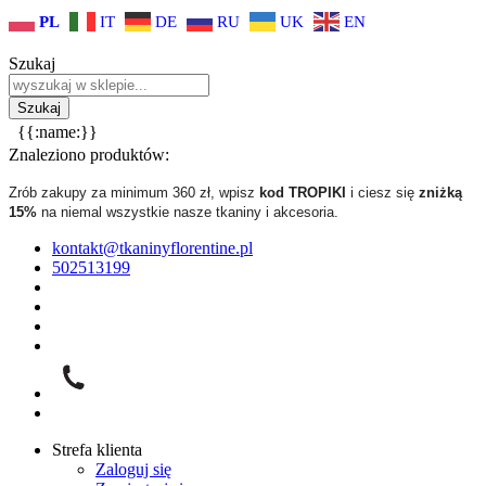
PL
IT
DE
RU
UK
EN
Szukaj
{{:name:}}
Znaleziono produktów:
Zrób zakupy za minimum 360 zł, wpisz
kod TROPIKI
i ciesz się
zniżką
15%
na niemal wszystkie nasze tkaniny i akcesoria.
kontakt@tkaninyflorentine.pl
502513199
Strefa klienta
Zaloguj się