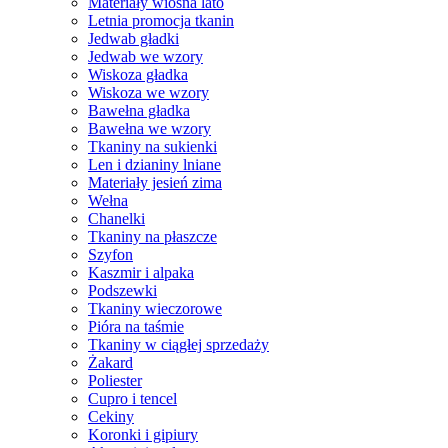
Materiały wiosna lato
Letnia promocja tkanin
Jedwab gładki
Jedwab we wzory
Wiskoza gładka
Wiskoza we wzory
Bawełna gładka
Bawełna we wzory
Tkaniny na sukienki
Len i dzianiny lniane
Materiały jesień zima
Wełna
Chanelki
Tkaniny na płaszcze
Szyfon
Kaszmir i alpaka
Podszewki
Tkaniny wieczorowe
Pióra na taśmie
Tkaniny w ciągłej sprzedaży
Żakard
Poliester
Cupro i tencel
Cekiny
Koronki i gipiury