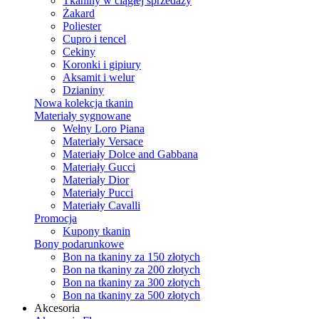
Tkaniny w ciągłej sprzedaży
Żakard
Poliester
Cupro i tencel
Cekiny
Koronki i gipiury
Aksamit i welur
Dzianiny
Nowa kolekcja tkanin
Materiały sygnowane
Wełny Loro Piana
Materiały Versace
Materiały Dolce and Gabbana
Materiały Gucci
Materiały Dior
Materiały Pucci
Materiały Cavalli
Promocja
Kupony tkanin
Bony podarunkowe
Bon na tkaniny za 150 złotych
Bon na tkaniny za 200 złotych
Bon na tkaniny za 300 złotych
Bon na tkaniny za 500 złotych
Akcesoria