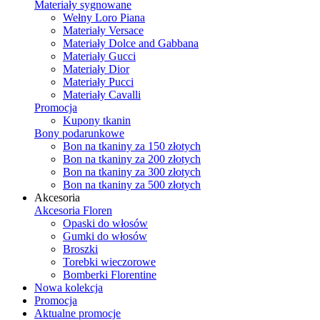
Materiały sygnowane
Wełny Loro Piana
Materiały Versace
Materiały Dolce and Gabbana
Materiały Gucci
Materiały Dior
Materiały Pucci
Materiały Cavalli
Promocja
Kupony tkanin
Bony podarunkowe
Bon na tkaniny za 150 złotych
Bon na tkaniny za 200 złotych
Bon na tkaniny za 300 złotych
Bon na tkaniny za 500 złotych
Akcesoria
Akcesoria Floren
Opaski do włosów
Gumki do włosów
Broszki
Torebki wieczorowe
Bomberki Florentine
Nowa kolekcja
Promocja
Aktualne promocje