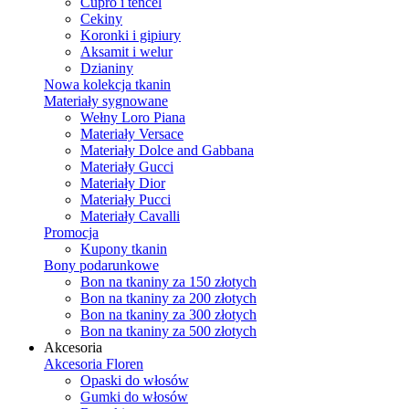
Cupro i tencel
Cekiny
Koronki i gipiury
Aksamit i welur
Dzianiny
Nowa kolekcja tkanin
Materiały sygnowane
Wełny Loro Piana
Materiały Versace
Materiały Dolce and Gabbana
Materiały Gucci
Materiały Dior
Materiały Pucci
Materiały Cavalli
Promocja
Kupony tkanin
Bony podarunkowe
Bon na tkaniny za 150 złotych
Bon na tkaniny za 200 złotych
Bon na tkaniny za 300 złotych
Bon na tkaniny za 500 złotych
Akcesoria
Akcesoria Floren
Opaski do włosów
Gumki do włosów