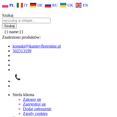
PL
IT
DE
RU
UK
EN
Szukaj
{{:name:}}
Znaleziono produktów:
kontakt@tkaninyflorentine.pl
502513199
Strefa klienta
Zaloguj się
Zarejestruj się
Dodaj zgłoszenie
Zgody cookies