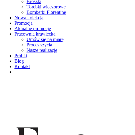
Broszki
Torebki wieczorowe
Bomberki Florentine
Nowa kolekcja
Promocja
Aktualne promocje
Pracownia krawiecka
Umów się na miarę
Proces szycia
Nasze realizacje
Próbki
Blog
Kontakt