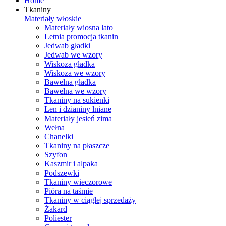
Home
Tkaniny
Materiały włoskie
Materiały wiosna lato
Letnia promocja tkanin
Jedwab gładki
Jedwab we wzory
Wiskoza gładka
Wiskoza we wzory
Bawełna gładka
Bawełna we wzory
Tkaniny na sukienki
Len i dzianiny lniane
Materiały jesień zima
Wełna
Chanelki
Tkaniny na płaszcze
Szyfon
Kaszmir i alpaka
Podszewki
Tkaniny wieczorowe
Pióra na taśmie
Tkaniny w ciągłej sprzedaży
Żakard
Poliester