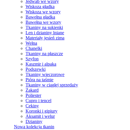
Jedwab we wzory
Wiskoza gładka
Wiskoza we wzory
Bawełna gładka
Bawełna we wzory
Tkaniny na sukienki
Len i dzianiny lniane
Materiały jesień zima
Wełna
Chanelki
Tkaniny na płaszcze
Szyfon
Kaszmir i alpaka
Podszewki
Tkaniny wieczorowe
Pióra na taśmie
Tkaniny w ciągłej sprzedaży
Żakard
Poliester
Cupro i tencel
Cekiny
Koronki i gipiury
Aksamit i welur
Dzianiny
Nowa kolekcja tkanin