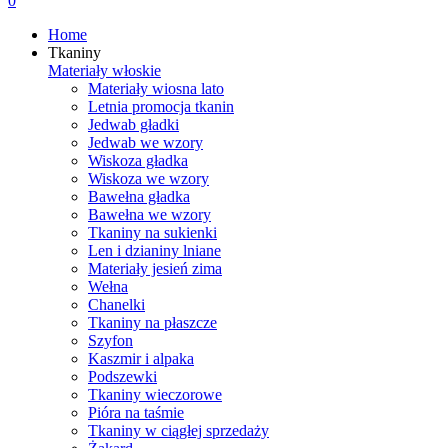
0
Home
Tkaniny
Materiały włoskie
Materiały wiosna lato
Letnia promocja tkanin
Jedwab gładki
Jedwab we wzory
Wiskoza gładka
Wiskoza we wzory
Bawełna gładka
Bawełna we wzory
Tkaniny na sukienki
Len i dzianiny lniane
Materiały jesień zima
Wełna
Chanelki
Tkaniny na płaszcze
Szyfon
Kaszmir i alpaka
Podszewki
Tkaniny wieczorowe
Pióra na taśmie
Tkaniny w ciągłej sprzedaży