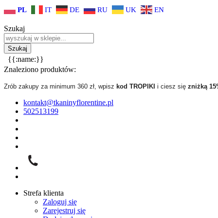
PL
IT
DE
RU
UK
EN
Szukaj
{{:name:}}
Znaleziono produktów:
Zrób zakupy za minimum 360 zł, wpisz
kod TROPIKI
i ciesz się
zniżką 1
kontakt@tkaninyflorentine.pl
502513199
Strefa klienta
Zaloguj się
Zarejestruj się