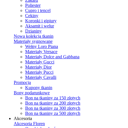
Żakard
Poliester
Cupro i tencel
Cekiny
Koronki i gipiury
Aksamit i welur
Dzianiny
Nowa kolekcja tkanin
Materiały sygnowane
Wełny Loro Piana
Materiały Versace
Materiały Dolce and Gabbana
Materiały Gucci
Materiały Dior
Materiały Pucci
Materiały Cavalli
Promocja
Kupony tkanin
Bony podarunkowe
Bon na tkaniny za 150 złotych
Bon na tkaniny za 200 złotych
Bon na tkaniny za 300 złotych
Bon na tkaniny za 500 złotych
Akcesoria
Akcesoria Floren