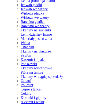
Letnia promocja tkanin
Jedwab gładki
Jedwab we wzory
Wiskoza gładka
Wiskoza we wzory
Bawełna gładka
Bawełna we wzory
Tkaniny na sukienki
Len i dzianiny lniane
Materiały jesień zima
Wełna
Chanelki
Tkaniny na płaszcze
Szyfon
Kaszmir i alpaka
Podszewki
Tkaniny wieczorowe
Pióra na taśmie
Tkaniny w ciągłej sprzedaży
Żakard
Poliester
Cupro i tencel
Cekiny
Koronki i gipiury
Aksamit i welur