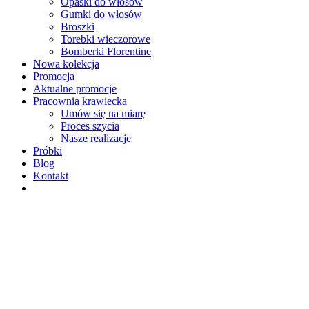
Opaski do włosów
Gumki do włosów
Broszki
Torebki wieczorowe
Bomberki Florentine
Nowa kolekcja
Promocja
Aktualne promocje
Pracownia krawiecka
Umów się na miarę
Proces szycia
Nasze realizacje
Próbki
Blog
Kontakt