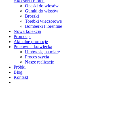
Akcesoria Floren
Opaski do włosów
Gumki do włosów
Broszki
Torebki wieczorowe
Bomberki Florentine
Nowa kolekcja
Promocja
Aktualne promocje
Pracownia krawiecka
Umów się na miarę
Proces szycia
Nasze realizacje
Próbki
Blog
Kontakt