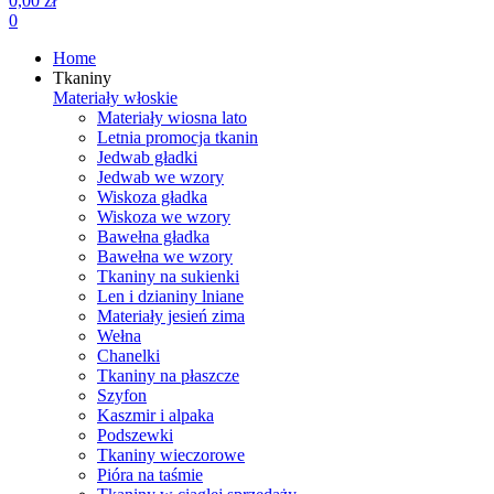
0,00 zł
0
Home
Tkaniny
Materiały włoskie
Materiały wiosna lato
Letnia promocja tkanin
Jedwab gładki
Jedwab we wzory
Wiskoza gładka
Wiskoza we wzory
Bawełna gładka
Bawełna we wzory
Tkaniny na sukienki
Len i dzianiny lniane
Materiały jesień zima
Wełna
Chanelki
Tkaniny na płaszcze
Szyfon
Kaszmir i alpaka
Podszewki
Tkaniny wieczorowe
Pióra na taśmie