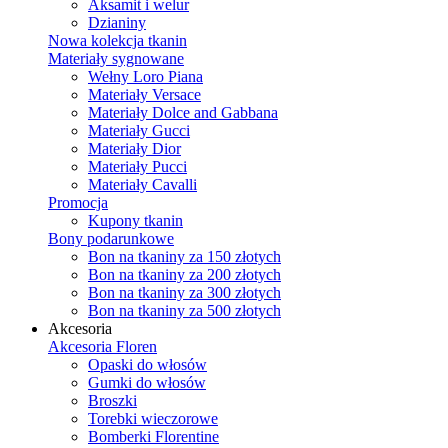
Aksamit i welur
Dzianiny
Nowa kolekcja tkanin
Materiały sygnowane
Wełny Loro Piana
Materiały Versace
Materiały Dolce and Gabbana
Materiały Gucci
Materiały Dior
Materiały Pucci
Materiały Cavalli
Promocja
Kupony tkanin
Bony podarunkowe
Bon na tkaniny za 150 złotych
Bon na tkaniny za 200 złotych
Bon na tkaniny za 300 złotych
Bon na tkaniny za 500 złotych
Akcesoria
Akcesoria Floren
Opaski do włosów
Gumki do włosów
Broszki
Torebki wieczorowe
Bomberki Florentine