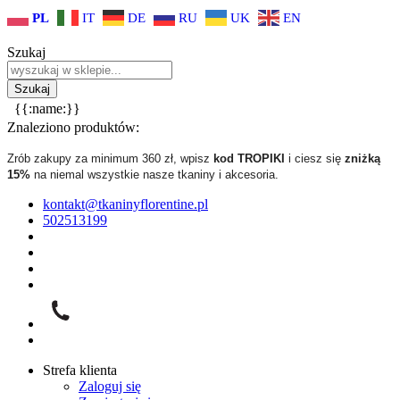
PL
IT
DE
RU
UK
EN
Szukaj
{{:name:}}
Znaleziono produktów:
Zrób zakupy za minimum 360 zł, wpisz
kod TROPIKI
i ciesz się
zniżką
15%
na niemal wszystkie nasze tkaniny i akcesoria.
kontakt@tkaninyflorentine.pl
502513199
Strefa klienta
Zaloguj się