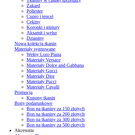
Tkaniny w ciągłej sprzedaży
Żakard
Poliester
Cupro i tencel
Cekiny
Koronki i gipiury
Aksamit i welur
Dzianiny
Nowa kolekcja tkanin
Materiały sygnowane
Wełny Loro Piana
Materiały Versace
Materiały Dolce and Gabbana
Materiały Gucci
Materiały Dior
Materiały Pucci
Materiały Cavalli
Promocja
Kupony tkanin
Bony podarunkowe
Bon na tkaniny za 150 złotych
Bon na tkaniny za 200 złotych
Bon na tkaniny za 300 złotych
Bon na tkaniny za 500 złotych
Akcesoria