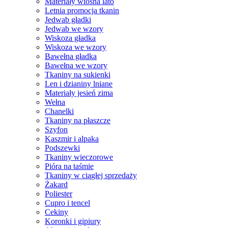
Materiały wiosna lato
Letnia promocja tkanin
Jedwab gładki
Jedwab we wzory
Wiskoza gładka
Wiskoza we wzory
Bawełna gładka
Bawełna we wzory
Tkaniny na sukienki
Len i dzianiny lniane
Materiały jesień zima
Wełna
Chanelki
Tkaniny na płaszcze
Szyfon
Kaszmir i alpaka
Podszewki
Tkaniny wieczorowe
Pióra na taśmie
Tkaniny w ciągłej sprzedaży
Żakard
Poliester
Cupro i tencel
Cekiny
Koronki i gipiury