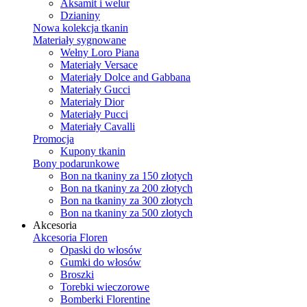
Aksamit i welur
Dzianiny
Nowa kolekcja tkanin
Materiały sygnowane
Wełny Loro Piana
Materiały Versace
Materiały Dolce and Gabbana
Materiały Gucci
Materiały Dior
Materiały Pucci
Materiały Cavalli
Promocja
Kupony tkanin
Bony podarunkowe
Bon na tkaniny za 150 złotych
Bon na tkaniny za 200 złotych
Bon na tkaniny za 300 złotych
Bon na tkaniny za 500 złotych
Akcesoria
Akcesoria Floren
Opaski do włosów
Gumki do włosów
Broszki
Torebki wieczorowe
Bomberki Florentine