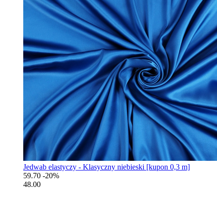
Jedwab elastyczy - Klasyczny niebieski [kupon 0,3 m]
59.70
-20%
48.00