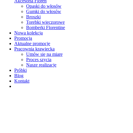
Akcesoria Floren
Opaski do włosów
Gumki do włosów
Broszki
Torebki wieczorowe
Bomberki Florentine
Nowa kolekcja
Promocja
Aktualne promocje
Pracownia krawiecka
Umów się na miarę
Proces szycia
Nasze realizacje
Próbki
Blog
Kontakt