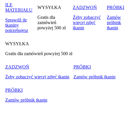
ILE
WYSYŁKA
ZADZWOŃ
PRÓBKI
MATERIAŁU
Gratis dla
Żeby zobaczyć
Zamów
Sprawdź ile
zamówień
więcej zdjęć
próbnik
tkaniny
powyżej 500 zł
tkanin
tkanin
potrzebujesz
WYSYŁKA
Gratis dla zamówień powyżej 500 zł
ZADZWOŃ
PRÓBKI
Żeby zobaczyć więcej zdjęć tkanin
Zamów próbnik tkanin
PRÓBKI
Zamów próbnik tkanin