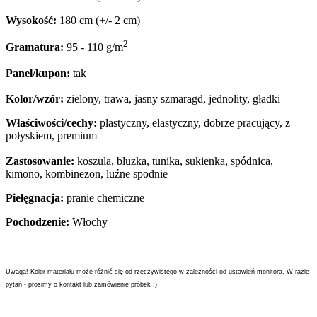
Wysokość:
180 cm (+/- 2 cm)
2
Gramatura:
95 - 110 g/m
Panel/kupon:
tak
Kolor/wzór:
zielony, trawa, jasny szmaragd, jednolity, gładki
Właściwości/cechy:
plastyczny, elastyczny, dobrze pracujący, z
połyskiem, premium
Zastosowanie:
koszula, bluzka, tunika, sukienka, spódnica,
kimono, kombinezon, luźne spodnie
Pielęgnacja:
pranie chemiczne
Pochodzenie:
Włochy
Uwaga! Kolor materiału może różnić się od rzeczywistego w zależności od ustawień monitora. W razie
pytań - prosimy o kontakt lub zamówienie próbek :)