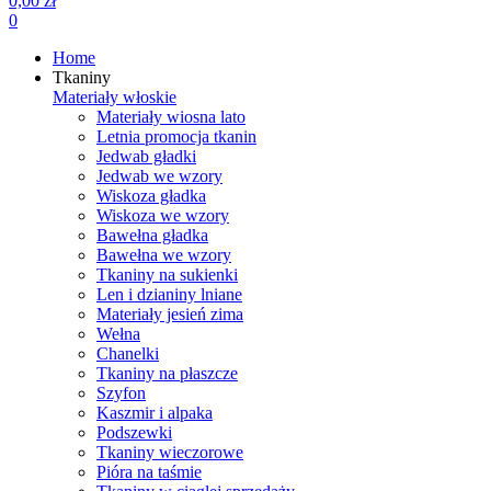
0,00 zł
0
Home
Tkaniny
Materiały włoskie
Materiały wiosna lato
Letnia promocja tkanin
Jedwab gładki
Jedwab we wzory
Wiskoza gładka
Wiskoza we wzory
Bawełna gładka
Bawełna we wzory
Tkaniny na sukienki
Len i dzianiny lniane
Materiały jesień zima
Wełna
Chanelki
Tkaniny na płaszcze
Szyfon
Kaszmir i alpaka
Podszewki
Tkaniny wieczorowe
Pióra na taśmie