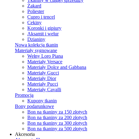
Tkaniny w ciągłej sprzedaży
Żakard
Poliester
Cupro i tencel
Cekiny
Koronki i gipiury
Aksamit i welur
Dzianiny
Nowa kolekcja tkanin
Materiały sygnowane
Wełny Loro Piana
Materiały Versace
Materiały Dolce and Gabbana
Materiały Gucci
Materiały Dior
Materiały Pucci
Materiały Cavalli
Promocja
Kupony tkanin
Bony podarunkowe
Bon na tkaniny za 150 złotych
Bon na tkaniny za 200 złotych
Bon na tkaniny za 300 złotych
Bon na tkaniny za 500 złotych
Akcesoria