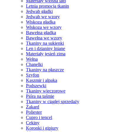
Materiały wiosna lato
Letnia promocja tkanin
Jedwab gładki
Jedwab we wzory
Wiskoza gładka
Wiskoza we wzory
Bawełna gładka
Bawełna we wzory
Tkaniny na sukienki
Len i dzianiny lniane
Materiały jesień zima
Wełna
Chanelki
Tkaniny na płaszcze
Szyfon
Kaszmir i alpaka
Podszewki
Tkaniny wieczorowe
Pióra na taśmie
Tkaniny w ciągłej sprzedaży
Żakard
Poliester
Cupro i tencel
Cekiny
Koronki i gipiury