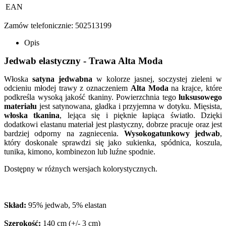
EAN
Zamów telefonicznie: 502513199
Opis
Jedwab elastyczny - Trawa Alta Moda
Włoska
satyna jedwabna
w kolorze jasnej, soczystej zieleni w
odcieniu młodej trawy z oznaczeniem
Alta Moda
na krajce, które
podkreśla wysoką jakość tkaniny. Powierzchnia tego
luksusowego
materiału
jest satynowana, gładka i przyjemna w dotyku. Mięsista,
włoska tkanina
, lejąca się i pięknie łapiąca światło. Dzięki
dodatkowi elastanu materiał jest plastyczny, dobrze pracuje oraz jest
bardziej odporny na zagniecenia.
Wysokogatunkowy jedwab
,
który doskonale sprawdzi się jako sukienka, spódnica, koszula,
tunika, kimono, kombinezon lub luźne spodnie.
Dostępny w różnych wersjach kolorystycznych.
Skład:
95% jedwab, 5% elastan
Szerokość:
140 cm (+/- 3 cm)