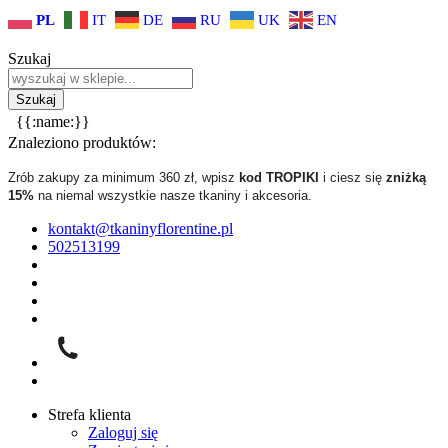
PL
IT
DE
RU
UK
EN
Szukaj
{{:name:}}
Znaleziono produktów:
Zrób zakupy za minimum 360 zł, wpisz
kod TROPIKI
i ciesz się
zniżką
15%
na niemal wszystkie nasze tkaniny i akcesoria.
kontakt@tkaninyflorentine.pl
502513199
Strefa klienta
Zaloguj się