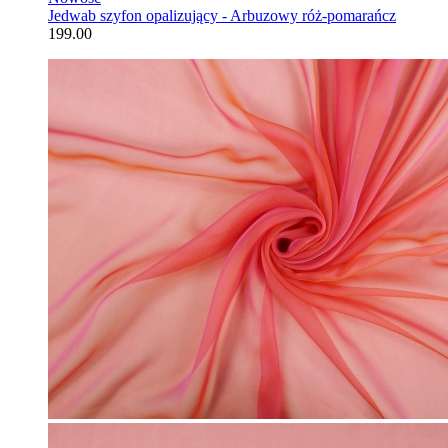
Jedwab szyfon opalizujący - Arbuzowy róż-pomarańcz
199.00