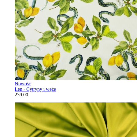
Nowość
Len - Cytryny i węże
239.00