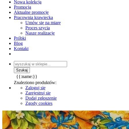
Nowa kolekcja
Promocja
Aktualne promocje
Pracownia krawiecka
Umów się na miarę
Proces szycia
Nasze realizacje
Próbki
Blog
Kontakt
{{:name:}}
Znaleziono produktów:
Zaloguj się
Zarejestruj się
Dodaj zgłoszenie
Zgody cookies