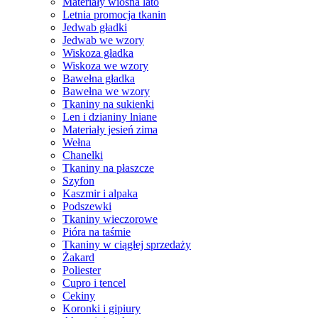
Materiały wiosna lato
Letnia promocja tkanin
Jedwab gładki
Jedwab we wzory
Wiskoza gładka
Wiskoza we wzory
Bawełna gładka
Bawełna we wzory
Tkaniny na sukienki
Len i dzianiny lniane
Materiały jesień zima
Wełna
Chanelki
Tkaniny na płaszcze
Szyfon
Kaszmir i alpaka
Podszewki
Tkaniny wieczorowe
Pióra na taśmie
Tkaniny w ciągłej sprzedaży
Żakard
Poliester
Cupro i tencel
Cekiny
Koronki i gipiury