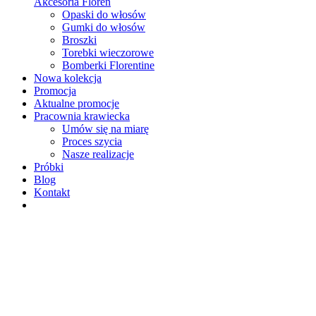
Akcesoria Floren
Opaski do włosów
Gumki do włosów
Broszki
Torebki wieczorowe
Bomberki Florentine
Nowa kolekcja
Promocja
Aktualne promocje
Pracownia krawiecka
Umów się na miarę
Proces szycia
Nasze realizacje
Próbki
Blog
Kontakt