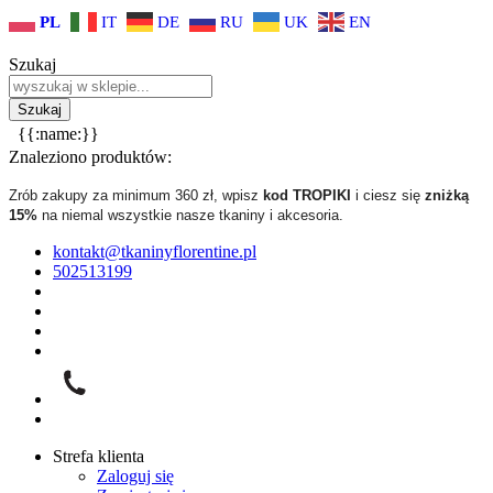
PL
IT
DE
RU
UK
EN
Szukaj
{{:name:}}
Znaleziono produktów:
Zrób zakupy za minimum 360 zł, wpisz
kod TROPIKI
i ciesz się
zniżką
15%
na niemal wszystkie nasze tkaniny i akcesoria.
kontakt@tkaninyflorentine.pl
502513199
Strefa klienta
Zaloguj się