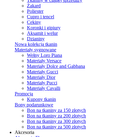
Tkaniny w ciągłej sprzedaży
Żakard
Poliester
Cupro i tencel
Cekiny
Koronki i gipiury
Aksamit i welur
Dzianiny
Nowa kolekcja tkanin
Materiały sygnowane
Wełny Loro Piana
Materiały Versace
Materiały Dolce and Gabbana
Materiały Gucci
Materiały Dior
Materiały Pucci
Materiały Cavalli
Promocja
Kupony tkanin
Bony podarunkowe
Bon na tkaniny za 150 złotych
Bon na tkaniny za 200 złotych
Bon na tkaniny za 300 złotych
Bon na tkaniny za 500 złotych
Akcesoria