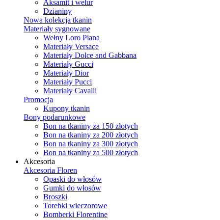
Aksamit i welur
Dzianiny
Nowa kolekcja tkanin
Materiały sygnowane
Wełny Loro Piana
Materiały Versace
Materiały Dolce and Gabbana
Materiały Gucci
Materiały Dior
Materiały Pucci
Materiały Cavalli
Promocja
Kupony tkanin
Bony podarunkowe
Bon na tkaniny za 150 złotych
Bon na tkaniny za 200 złotych
Bon na tkaniny za 300 złotych
Bon na tkaniny za 500 złotych
Akcesoria
Akcesoria Floren
Opaski do włosów
Gumki do włosów
Broszki
Torebki wieczorowe
Bomberki Florentine