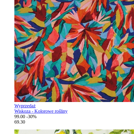
Wyprzedaż
Wiskoza - Kolorowe rośliny
99.00
-30%
69.30