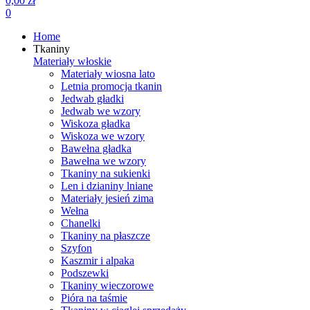
0,00 zł
0
Home
Tkaniny
Materiały włoskie
Materiały wiosna lato
Letnia promocja tkanin
Jedwab gładki
Jedwab we wzory
Wiskoza gładka
Wiskoza we wzory
Bawełna gładka
Bawełna we wzory
Tkaniny na sukienki
Len i dzianiny lniane
Materiały jesień zima
Wełna
Chanelki
Tkaniny na płaszcze
Szyfon
Kaszmir i alpaka
Podszewki
Tkaniny wieczorowe
Pióra na taśmie