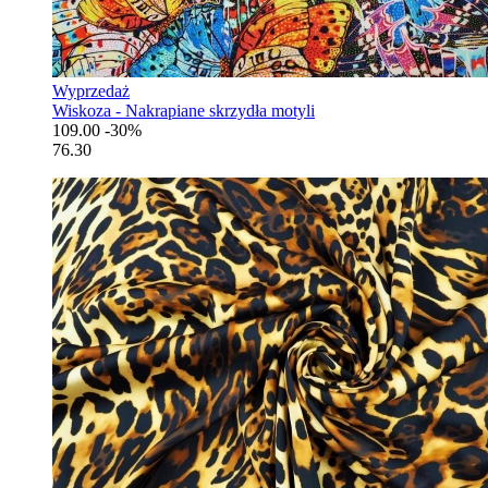
Wyprzedaż
Wiskoza - Nakrapiane skrzydła motyli
109.00
-30%
76.30