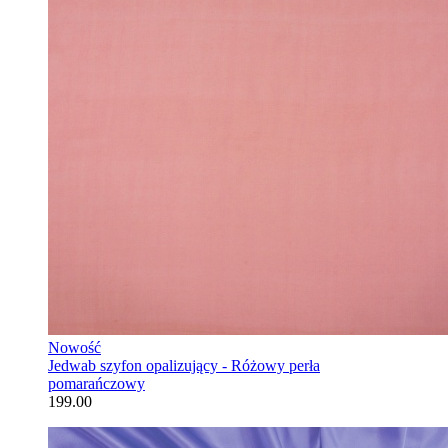
Nowość
Jedwab szyfon opalizujący - Różowy perła
pomarańczowy
199.00