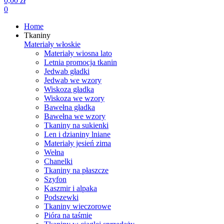
0,00 zł
0
Home
Tkaniny
Materiały włoskie
Materiały wiosna lato
Letnia promocja tkanin
Jedwab gładki
Jedwab we wzory
Wiskoza gładka
Wiskoza we wzory
Bawełna gładka
Bawełna we wzory
Tkaniny na sukienki
Len i dzianiny lniane
Materiały jesień zima
Wełna
Chanelki
Tkaniny na płaszcze
Szyfon
Kaszmir i alpaka
Podszewki
Tkaniny wieczorowe
Pióra na taśmie