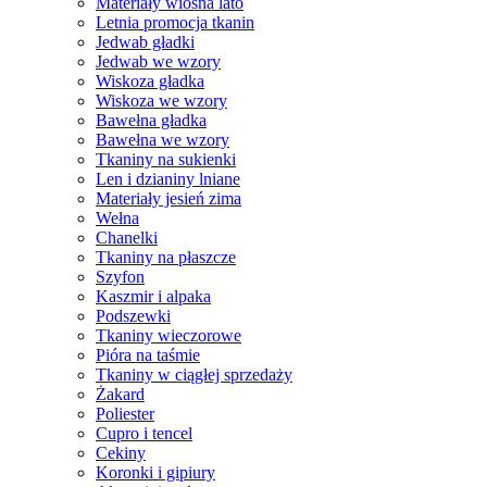
Materiały wiosna lato
Letnia promocja tkanin
Jedwab gładki
Jedwab we wzory
Wiskoza gładka
Wiskoza we wzory
Bawełna gładka
Bawełna we wzory
Tkaniny na sukienki
Len i dzianiny lniane
Materiały jesień zima
Wełna
Chanelki
Tkaniny na płaszcze
Szyfon
Kaszmir i alpaka
Podszewki
Tkaniny wieczorowe
Pióra na taśmie
Tkaniny w ciągłej sprzedaży
Żakard
Poliester
Cupro i tencel
Cekiny
Koronki i gipiury