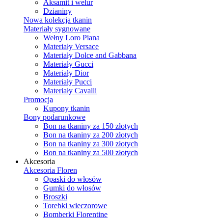
Aksamit i welur
Dzianiny
Nowa kolekcja tkanin
Materiały sygnowane
Wełny Loro Piana
Materiały Versace
Materiały Dolce and Gabbana
Materiały Gucci
Materiały Dior
Materiały Pucci
Materiały Cavalli
Promocja
Kupony tkanin
Bony podarunkowe
Bon na tkaniny za 150 złotych
Bon na tkaniny za 200 złotych
Bon na tkaniny za 300 złotych
Bon na tkaniny za 500 złotych
Akcesoria
Akcesoria Floren
Opaski do włosów
Gumki do włosów
Broszki
Torebki wieczorowe
Bomberki Florentine