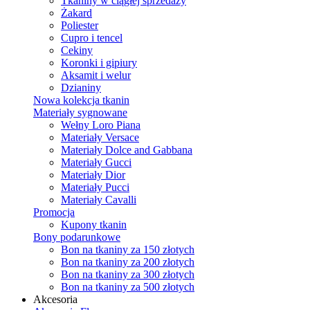
Tkaniny w ciągłej sprzedaży
Żakard
Poliester
Cupro i tencel
Cekiny
Koronki i gipiury
Aksamit i welur
Dzianiny
Nowa kolekcja tkanin
Materiały sygnowane
Wełny Loro Piana
Materiały Versace
Materiały Dolce and Gabbana
Materiały Gucci
Materiały Dior
Materiały Pucci
Materiały Cavalli
Promocja
Kupony tkanin
Bony podarunkowe
Bon na tkaniny za 150 złotych
Bon na tkaniny za 200 złotych
Bon na tkaniny za 300 złotych
Bon na tkaniny za 500 złotych
Akcesoria