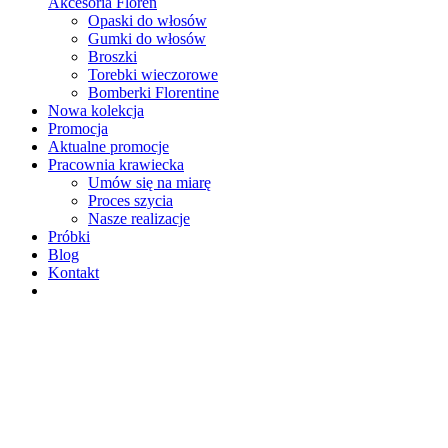
Akcesoria Floren
Opaski do włosów
Gumki do włosów
Broszki
Torebki wieczorowe
Bomberki Florentine
Nowa kolekcja
Promocja
Aktualne promocje
Pracownia krawiecka
Umów się na miarę
Proces szycia
Nasze realizacje
Próbki
Blog
Kontakt